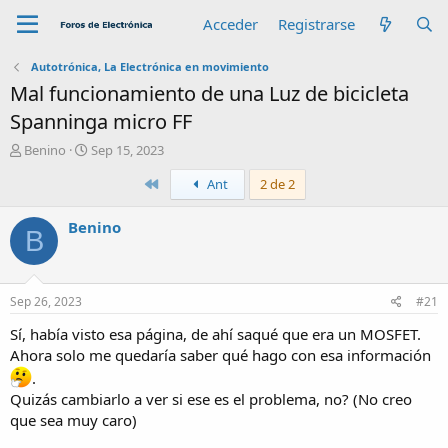
Acceder
Registrarse
Autotrónica, La Electrónica en movimiento
Mal funcionamiento de una Luz de bicicleta
Spanninga micro FF
A
F
Benino
Sep 15, 2023
u
e
Primero
Ant
2 de 2
t
c
o
h
r
a
Benino
B
d
e
i
n
Sep 26, 2023
#21
i
c
Sí, había visto esa página, de ahí saqué que era un MOSFET.
i
Ahora solo me quedaría saber qué hago con esa información
o
.
Quizás cambiarlo a ver si ese es el problema, no? (No creo
que sea muy caro)