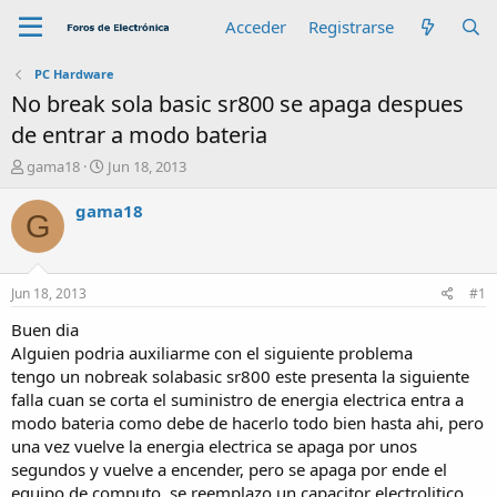
Acceder
Registrarse
PC Hardware
No break sola basic sr800 se apaga despues
de entrar a modo bateria
A
F
gama18
Jun 18, 2013
u
e
t
c
gama18
G
o
h
r
a
d
e
Jun 18, 2013
#1
i
n
Buen dia
i
Alguien podria auxiliarme con el siguiente problema
c
tengo un nobreak solabasic sr800 este presenta la siguiente
i
falla cuan se corta el suministro de energia electrica entra a
o
modo bateria como debe de hacerlo todo bien hasta ahi, pero
una vez vuelve la energia electrica se apaga por unos
segundos y vuelve a encender, pero se apaga por ende el
equipo de computo, se reemplazo un capacitor electrolitico