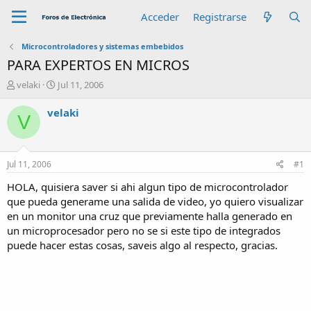
Acceder
Registrarse
Microcontroladores y sistemas embebidos
PARA EXPERTOS EN MICROS
A
F
velaki
Jul 11, 2006
u
e
t
c
velaki
V
o
h
r
a
d
e
Jul 11, 2006
#1
i
n
HOLA, quisiera saver si ahi algun tipo de microcontrolador
i
que pueda generame una salida de video, yo quiero visualizar
c
en un monitor una cruz que previamente halla generado en
i
un microprocesador pero no se si este tipo de integrados
o
puede hacer estas cosas, saveis algo al respecto, gracias.