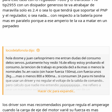
tip2955 con un disipador generoso te va atrabajar de
maravilla solo es 2.4 o sea lo que tendrá que soportar el PNP
y el regulador, o sea nada... con respecto a la batería pone
mas en paralelo porque a ese amperio te la va a matar en un
parpadeo
locodelafonola dijo:
hola dosme y juan carlosprimero me entran dudas del consumo
delos servos..justamente hoy resibi 16.de ellosy estoy probando el
consumo..la tencion de trabajo es precida de3 a 6v.mas o menos la
nominales 5v..en vacio (sin hacer fuerza 150ma)..con fuerza unos
2kg......mas o menos 800 a 900ma... si consumen 2A para mi tendria
que usar un driver y no regular el voltaje de la salida de comando..
pero calculo que nadie me entendio jajajajajajajaja... me refiero a
usar un trancistor polarizado con un zener....en vez de un
Hacer clic para expandir...
regulador... qur entrege un voltaje fijo sin importar los
amperes..total el circuito consumira lo que tiene que consumir..pero
insisto los servos........lo veo que 2A es mucho consumo....
los driver son mas recomendados porque regula el amperage
cuando la carga de eje del motor varié su fuerza es mas