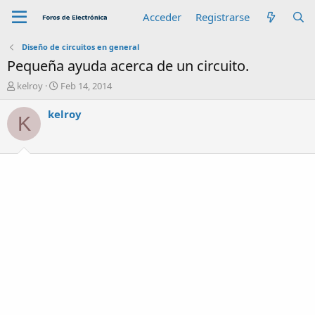
Acceder
Registrarse
Diseño de circuitos en general
Pequeña ayuda acerca de un circuito.
A
F
kelroy
Feb 14, 2014
u
e
t
c
kelroy
K
o
h
r
a
d
e
i
n
i
c
i
o