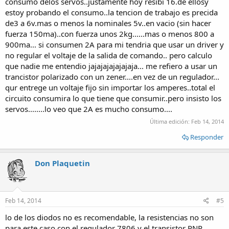
consumo delos servos..justamente hoy resibi 16.de ellosy
estoy probando el consumo..la tencion de trabajo es precida
de3 a 6v.mas o menos la nominales 5v..en vacio (sin hacer
fuerza 150ma)..con fuerza unos 2kg......mas o menos 800 a
900ma... si consumen 2A para mi tendria que usar un driver y
no regular el voltaje de la salida de comando.. pero calculo
que nadie me entendio jajajajajajajaja... me refiero a usar un
trancistor polarizado con un zener....en vez de un regulador...
qur entrege un voltaje fijo sin importar los amperes..total el
circuito consumira lo que tiene que consumir..pero insisto los
servos........lo veo que 2A es mucho consumo....
Última edición:
Feb 14, 2014
Responder
Don Plaquetin
Feb 14, 2014
#5
lo de los diodos no es recomendable, la resistencias no son
para este caso con el regulador 7806 y el transistor PNP