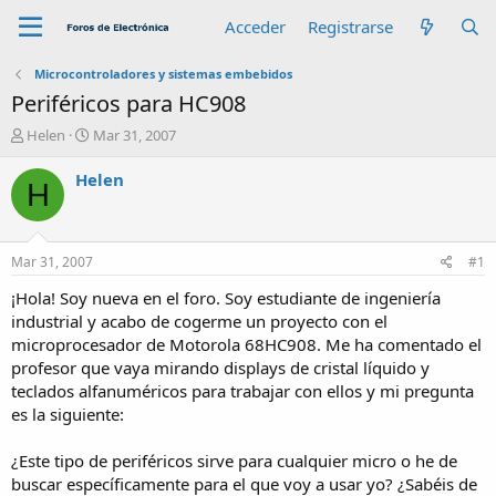
Acceder
Registrarse
Microcontroladores y sistemas embebidos
Periféricos para HC908
A
F
Helen
Mar 31, 2007
u
e
t
c
Helen
H
o
h
r
a
d
e
Mar 31, 2007
#1
i
n
¡Hola! Soy nueva en el foro. Soy estudiante de ingeniería
i
industrial y acabo de cogerme un proyecto con el
c
microprocesador de Motorola 68HC908. Me ha comentado el
i
profesor que vaya mirando displays de cristal líquido y
o
teclados alfanuméricos para trabajar con ellos y mi pregunta
es la siguiente:
¿Este tipo de periféricos sirve para cualquier micro o he de
buscar específicamente para el que voy a usar yo? ¿Sabéis de