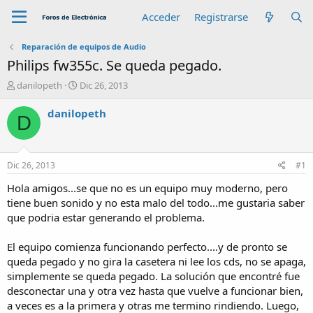
Acceder
Registrarse
Reparación de equipos de Audio
Philips fw355c. Se queda pegado.
A
F
danilopeth
Dic 26, 2013
u
e
t
c
danilopeth
D
o
h
r
a
d
e
Dic 26, 2013
#1
i
n
Hola amigos...se que no es un equipo muy moderno, pero
i
tiene buen sonido y no esta malo del todo...me gustaria saber
c
que podria estar generando el problema.
i
o
El equipo comienza funcionando perfecto....y de pronto se
queda pegado y no gira la casetera ni lee los cds, no se apaga,
simplemente se queda pegado. La solución que encontré fue
desconectar una y otra vez hasta que vuelve a funcionar bien,
a veces es a la primera y otras me termino rindiendo. Luego,