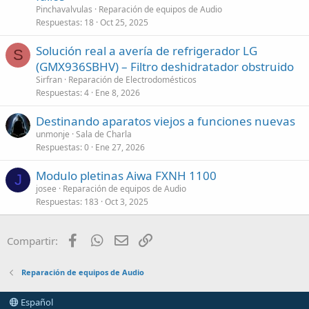
Pinchavalvulas
Reparación de equipos de Audio
Respuestas
18
Oct 25, 2025
Solución real a avería de refrigerador LG
S
(GMX936SBHV) – Filtro deshidratador obstruido
Sirfran
Reparación de Electrodomésticos
Respuestas
4
Ene 8, 2026
Destinando aparatos viejos a funciones nuevas
unmonje
Sala de Charla
Respuestas
0
Ene 27, 2026
Modulo pletinas Aiwa FXNH 1100
J
josee
Reparación de equipos de Audio
Respuestas
183
Oct 3, 2025
Facebook
WhatsApp
Email
Enlace
Compartir:
Reparación de equipos de Audio
Español