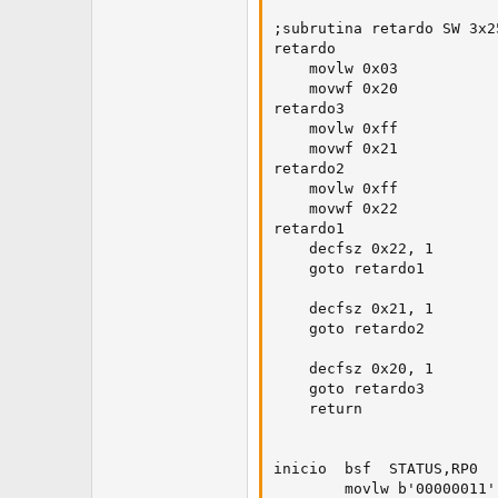
;subrutina retardo SW 3x2
retardo

	movlw 0x03

	movwf 0x20

retardo3

	movlw 0xff

	movwf 0x21

retardo2

	movlw 0xff

	movwf 0x22

retardo1 

	decfsz 0x22, 1

	goto retardo1 	

	decfsz 0x21, 1

	goto retardo2

	decfsz 0x20, 1

	goto retardo3

	return

inicio 	bsf  STATUS,RP0

		movlw b'00000011'
