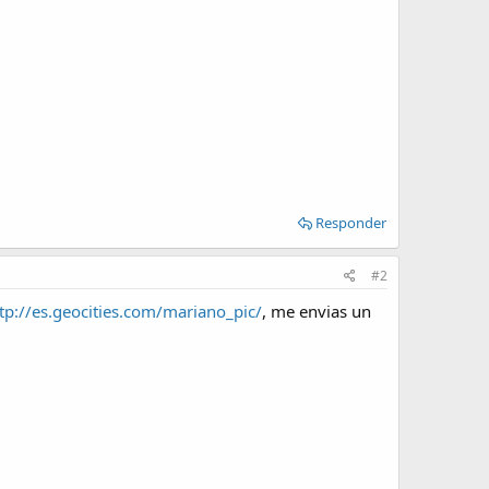
Responder
#2
tp://es.geocities.com/mariano_pic/
, me envias un