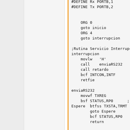
#DEFINE Rx PORTB,1

#DEFINE Tx PORTB,2

	ORG 0 

	goto inicio

	ORG 4

	goto interrupcion

;Rutina Servicio Interrupc
interrupcion

	movlw 	'H'

	call	enviaRS232

	call retardo

	bcf INTCON,INTF

	retfie

enviaRS232

	movwf TXREG             ; envío el dato en acunulador w

	bsf STATUS,RP0		; Pág 1 RAM

Espere 	btfss TXSTA,TRMT        ; transmision completa si es alto

       	goto Espere

       	bcf STATUS,RP0          ; Pág 0 RAM

       	return
