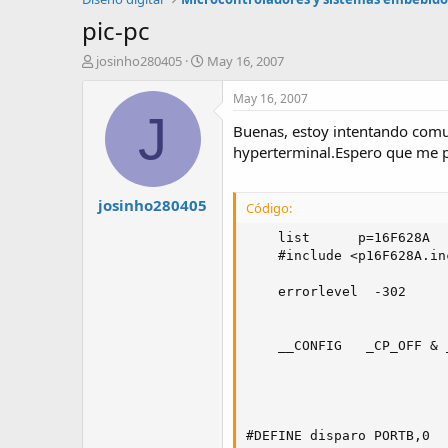
pic-pc
A
F
josinho280405
May 16, 2007
u
e
t
c
May 16, 2007
o
h
J
Buenas, estoy intentando comun
r
a
d
hyperterminal.Espero que me po
e
i
josinho280405
n
Código:
i
	list      p=16F628A           ; list directive to define processor

c
	#include <p16F628A.inc>       ; processor specific variable definitions

i
o
	errorlevel  -302              ; suppress message 302 from list file

	__CONFIG   _CP_OFF & _DATA_CP_OFF & _LVP_OFF & _BOREN_OFF & _MCLRE_OFF & _WDT_OFF & _PWRTE_ON & _XT_OSC 

#DEFINE disparo PORTB,0
