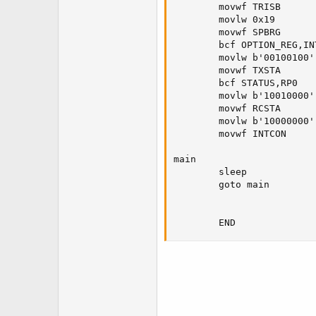
		movwf TRISB

		movlw 0x19              ; 0x19=9600 bps (0x0C=19200 bps)

        movwf SPBRG

		bcf OPTION_REG,INTEDG

		movlw b'00100100'       ; configuración rs 232

        movwf TXSTA   

		bcf STATUS,RP0 	

	    movlw b'10010000'       ; habilita de recepción Async

        movwf RCSTA

		movlw b'10000000'

		movwf INTCON

main

		sleep

		goto main

		END            