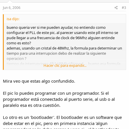
Jun 6, 2006
#3
isa dijo:
bueno queria ver si me pueden ayudar, no entiendo como
configurar el PLL de este pic. al parecer usando este pll interno se
pude llegar a una frecuencia de clock de 96Mhz alguien entinde
como es esto?
ademas, usando un cristal de 48Mhz, la formula para determinar un
tiempo para una interrupcion debo de realizar la siguiente
operacion ?
tiempo de interrupcion= 4*(1/48Mhz)*timer1.... bueno esa formula
Hacer clic para expandir...
usaba para 16f877a pero usando 20Mhz... para este pic no se si sea
asi.
ademas este pic tambien se pude programar usando puerto
Mira veo que estas algo confundido.
paralelo o solo usb?
espero me ayuden
El pic lo puedes programar con un programador. Si el
isa
programador está coneectado al puerto serie, al usb o al
paralelo esa es otra cuestión.
Lo otro es un 'bootloader'. El bootloader es un software que
debe estar en el pic, pero en primera instancia 'algun