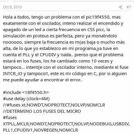
Oct 9, 2010
#7
Hola a todos, tengo un problema con el pic19f4550, mas
exatamente con el oscilador, inteno realizar el encendido y
apagado de un led a cierta frecuencia en CSS picc, la
simulación en proteus es perfecta, pero ya monatndolo
noooooo, siempre la frecuencia es m{as baja o mucho más
alta, de lo que yo establezco en mi programa,ya tuve en
cuenta el PLL y el CPUDIV y nada.. pienso que el problema
estará en los fuses, los he cambiado como 10 veces y
tampoco... intent{e con el oscilador interno, mediante el fuse
INTCR_iO y tampoco!!, este es mi código en C, por si alguien
me puede ayudar a encontrar el error..
#include <18f4550.h>
#use delay (clock=4M)
//#fuses xt,NOWDT,NOPROTECT,NOLVP,NOMCLR
//DETERMINO LOS FUSES DEL MICRO
#fuses
XTPLL,MCLR,NOWDT,NOPROTECT,NOLVP,NODEBUG,USBDIV,
PLL1,CPUDIV1,NOVREGEN,NOMCLR