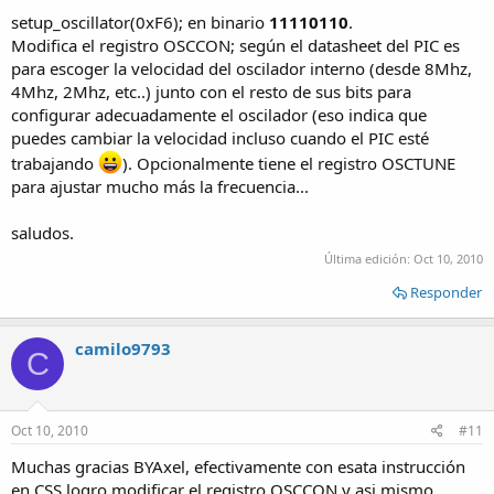
setup_oscillator(0xF6); en binario
11110110
.
Modifica el registro OSCCON; según el datasheet del PIC es
para escoger la velocidad del oscilador interno (desde 8Mhz,
4Mhz, 2Mhz, etc..) junto con el resto de sus bits para
configurar adecuadamente el oscilador (eso indica que
puedes cambiar la velocidad incluso cuando el PIC esté
trabajando
). Opcionalmente tiene el registro OSCTUNE
para ajustar mucho más la frecuencia...
saludos.
Última edición:
Oct 10, 2010
Responder
camilo9793
C
Oct 10, 2010
#11
Muchas gracias BYAxel, efectivamente con esata instrucción
en CSS logro modificar el registro OSCCON y asi mismo