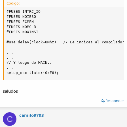
Código:
#FUSES INTRC_IO

#FUSES NOIESO

#FUSES FCMEN

#FUSES NOMCLR

#FUSES NOXINST

#use delay(clock=8Mhz)   // Le indicas al compilador 
...

...

// Y luego de MAIN...

...

setup_oscillator(0xF6);
saludos
Responder
camilo9793
C