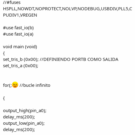
//#fuses
HSPLL,NOWDT,NOPROTECT,NOLVP,NODEBUG,USBDIV,PLL5,C
PUDIV1,VREGEN
#use fast_io(b)
#use fast_io(a)
void main (void)
{
set_tris_b (0x00); //DEFINIENDO PORTB COMO SALIDA
set_tris_a (0x00);
for(;
//bucle infinito
{
output_high(pin_a0);
delay_ms(200);
output_low(pin_a0);
delay_ms(200);