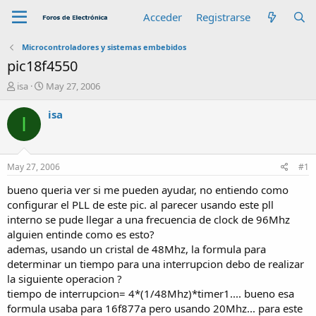
Acceder
Registrarse
Microcontroladores y sistemas embebidos
pic18f4550
A
F
isa
May 27, 2006
u
e
t
c
isa
I
o
h
r
a
d
e
May 27, 2006
#1
i
n
bueno queria ver si me pueden ayudar, no entiendo como
i
configurar el PLL de este pic. al parecer usando este pll
c
interno se pude llegar a una frecuencia de clock de 96Mhz
i
alguien entinde como es esto?
o
ademas, usando un cristal de 48Mhz, la formula para
determinar un tiempo para una interrupcion debo de realizar
la siguiente operacion ?
tiempo de interrupcion= 4*(1/48Mhz)*timer1.... bueno esa
formula usaba para 16f877a pero usando 20Mhz... para este