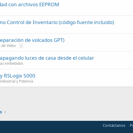
lidad con archivos EEPROM
 Control de Inventario (código fuente incluido)
y reparación de volcados GPT)
s de Video
2
apagando luces de casa desde el celular
mas embebidos
y RSLogix 5000
industrial y Potencia
s
Contáctanos
P