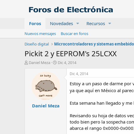
Foros
Novedades
Recursos
Nuevos mensajes
Buscar en foros
Diseño digital
Microcontroladores y sistemas embebido
Pickit 2 y EEPROM's 25LCXX
A
F
Daniel Meza
Dic 4, 2014
u
e
t
c
Dic 4, 2014
o
h
Estoy a un paso de darme por 
r
a
d
ya que aquí en México al parec
e
i
Esta semana han llegado y me he
Daniel Meza
n
i
Revisando su hoja de datos veo
c
i
todo bien pero la sospecha co
o
abarca el rango 0x0000-0x0003F