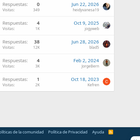
Respuestas
0
Jun 22, 2026
Visitas
349
heidyvanesa19
Respuestas
4
Oct 9, 2025
Visitas
1K
jogyweb
Respuestas
38
Jun 28, 2026
Visitas
12K
blad5
Respuestas
4
Feb 2, 2024
Visitas
3K
JorgeBern
Respuestas
1
Oct 18, 2023
Visitas
2K
Kefren
olíticas de la comunidad
Política de Privacidad
Ayuda
R
S