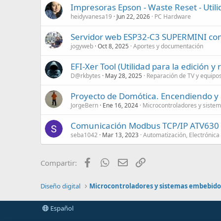
Impresoras Epson - Waste Reset - Uti
heidyvanesa19
Jun 22, 2026
PC Hardware
Servidor web ESP32-C3 SUPERMINI como
jogyweb
Oct 8, 2025
Aportes y documentación
EFI-Xer Tool (Utilidad para la edición 
D@rkbytes
May 28, 2025
Reparación de TV y equipo
Proyecto de Domótica. Encendiendo y 
JorgeBern
Ene 16, 2024
Microcontroladores y siste
Comunicación Modbus TCP/IP ATV630 
seba1042
Mar 13, 2023
Automatización, Electrónica 
Facebook
WhatsApp
Email
Enlace
Compartir:
Diseño digital
Microcontroladores y sistemas embebido
Español