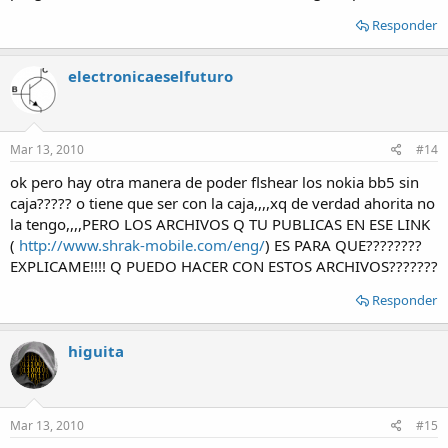
Responder
electronicaeselfuturo
Mar 13, 2010
#14
ok pero hay otra manera de poder flshear los nokia bb5 sin
caja????? o tiene que ser con la caja,,,,xq de verdad ahorita no
la tengo,,,,PERO LOS ARCHIVOS Q TU PUBLICAS EN ESE LINK
(
http://www.shrak-mobile.com/eng/
) ES PARA QUE????????
EXPLICAME!!!! Q PUEDO HACER CON ESTOS ARCHIVOS???????
Responder
higuita
Mar 13, 2010
#15