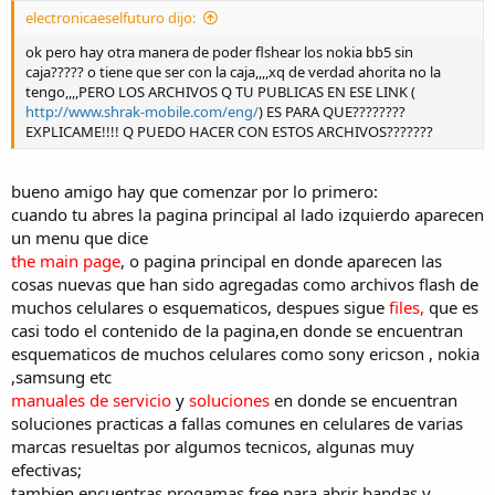
electronicaeselfuturo dijo:
ok pero hay otra manera de poder flshear los nokia bb5 sin
caja????? o tiene que ser con la caja,,,,xq de verdad ahorita no la
tengo,,,,PERO LOS ARCHIVOS Q TU PUBLICAS EN ESE LINK (
http://www.shrak-mobile.com/eng/
) ES PARA QUE????????
EXPLICAME!!!! Q PUEDO HACER CON ESTOS ARCHIVOS???????
bueno amigo hay que comenzar por lo primero:
cuando tu abres la pagina principal al lado izquierdo aparecen
un menu que dice
the main page
, o pagina principal en donde aparecen las
cosas nuevas que han sido agregadas como archivos flash de
muchos celulares o esquematicos, despues sigue
files,
que es
casi todo el contenido de la pagina,en donde se encuentran
esquematicos de muchos celulares como sony ericson , nokia
,samsung etc
manuales de servicio
y
soluciones
en donde se encuentran
soluciones practicas a fallas comunes en celulares de varias
marcas resueltas por algumos tecnicos, algunas muy
efectivas;
tambien encuentras progamas free para abrir bandas y