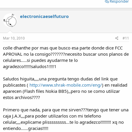
Responder
electronicaeselfuturo
Mar 10, 2010
#11
colle dhanthe por mas que busco esa parte donde dice FCC
APROVAL no la consigo???????necesito buscar unos planos de
celulares.....si puedes ayudarme te lo
agradezco!!!!!!saludos1!!!!1
Saludos higuita,,,,una pregunta tengo dudas del link que
publicastes (
http://www.shrak-mobile.com/eng/
) en realidad
aparecen (Flash files Nokia BB5),,pero no se como utilizar
estos archivos????
Primero que nada, para que me sirven???tengo que tener una
caja J.A.X,,,para poder utilizarlos con mi telefono
celular,,,,explicame plisssssssss...te lo agradezco!!!!!!!!! xq no
entiendo......gracias!!!!!