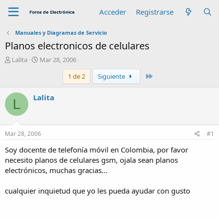
Acceder
Registrarse
Manuales y Diagramas de Servicio
Planos electronicos de celulares
A
F
Lalita
Mar 28, 2006
u
e
Último
1 de 2
Siguiente
t
c
o
h
r
a
Lalita
L
d
e
i
n
Mar 28, 2006
#1
i
c
Soy docente de telefonía móvil en Colombia, por favor
i
necesito planos de celulares gsm, ojala sean planos
o
electrónicos, muchas gracias...
cualquier inquietud que yo les pueda ayudar con gusto