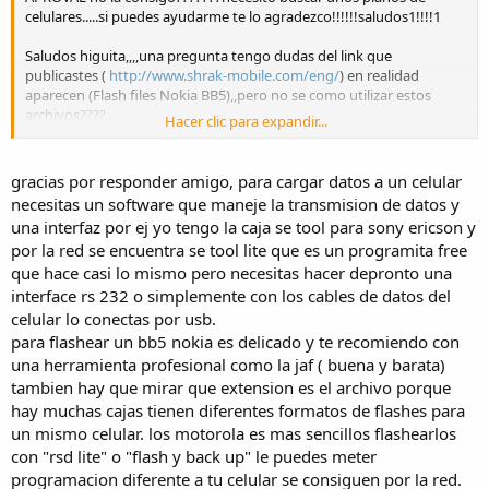
celulares.....si puedes ayudarme te lo agradezco!!!!!!saludos1!!!!1
Saludos higuita,,,,una pregunta tengo dudas del link que
publicastes (
http://www.shrak-mobile.com/eng/
) en realidad
aparecen (Flash files Nokia BB5),,pero no se como utilizar estos
archivos????
Hacer clic para expandir...
Primero que nada, para que me sirven???tengo que tener una caja
J.A.X,,,para poder utilizarlos con mi telefono celular,,,,explicame
gracias por responder amigo, para cargar datos a un celular
plisssssssss...te lo agradezco!!!!!!!!! xq no entiendo......gracias!!!!!
necesitas un software que maneje la transmision de datos y
una interfaz por ej yo tengo la caja se tool para sony ericson y
por la red se encuentra se tool lite que es un programita free
que hace casi lo mismo pero necesitas hacer depronto una
interface rs 232 o simplemente con los cables de datos del
celular lo conectas por usb.
para flashear un bb5 nokia es delicado y te recomiendo con
una herramienta profesional como la jaf ( buena y barata)
tambien hay que mirar que extension es el archivo porque
hay muchas cajas tienen diferentes formatos de flashes para
un mismo celular. los motorola es mas sencillos flashearlos
con "rsd lite" o "flash y back up" le puedes meter
programacion diferente a tu celular se consiguen por la red.