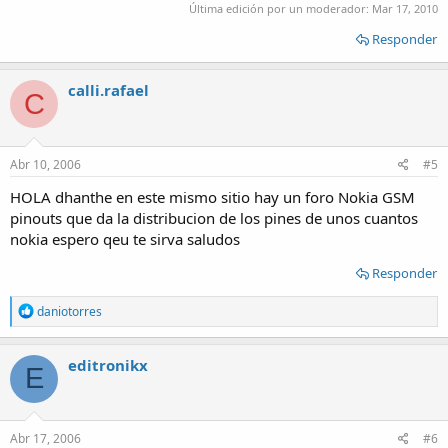
Última edición por un moderador:
Mar 17, 2010
Responder
calli.rafael
C
Abr 10, 2006
#5
HOLA dhanthe en este mismo sitio hay un foro Nokia GSM
pinouts que da la distribucion de los pines de unos cuantos
nokia espero qeu te sirva saludos
Responder
R
daniotorres
e
a
c
editronikx
E
t
i
o
n
s
Abr 17, 2006
#6