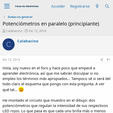
Acceder
Registrarse
Dudas en general
Potenciómetros en paralelo (principiante)
A
F
Calabacino
Dic 12, 2014
u
e
t
c
Calabacino
C
o
h
r
a
d
e
Dic 12, 2014
#1
i
n
Hola, soy nuevo en el foro y hace poco que empecé a
i
aprender electrónica, así que me sabrán disculpar si no
c
empleo los términos más apropiados... Tampoco sé si será del
i
todo claro el esquema que pongo con esta pregunta. A ver
o
qué tal...
He montado el circuito que muestro en el dibujo: dos
potenciómetros que regulan la intensidad de sus respectivos
LED rojos. Lo que pasa es que cada uno brilla más o menos