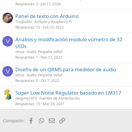
Respuestas
3
Jun 17, 2026
Panel de texto con Arduino
Troglodita
Arduino y Raspberry Pi
Respuestas
15
Feb 10, 2023
Análisis y modificación modulo vúmetro de 32
V
LEDs
vmsa
Audio: Pequeña señal
Respuestas
1
Nov 12, 2022
Diseño de un QRMS para medidor de audio
V
vmsa
Audio: Pequeña señal
Respuestas
0
Oct 7, 2022
Super Low Noise Regulator basado en LM317
diegomj1973
Fuentes de Alimentación
Respuestas
15
Mar 29, 2021
Facebook
WhatsApp
Email
Enlace
Compartir: