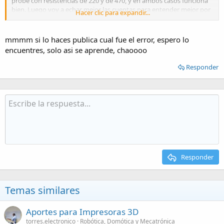
probé con resistencias de 220 y de 470, y en ambos casos funciona
bien. Luego voy a echar mejor las cuentas para entender mejor por
Hacer clic para expandir...
qué ahora funciona y antes no.
mmmm si lo haces publica cual fue el error, espero lo
encuentres, solo asi se aprende, chaoooo
Responder
Responder
Temas similares
Aportes para Impresoras 3D
torres.electronico
Robótica, Domótica y Mecatrónica