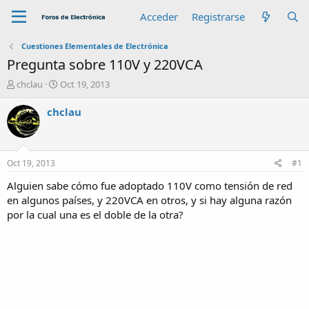
Acceder
Registrarse
Cuestiones Elementales de Electrónica
Pregunta sobre 110V y 220VCA
A
F
chclau
Oct 19, 2013
u
e
t
c
chclau
o
h
r
a
d
e
Oct 19, 2013
#1
i
n
Alguien sabe cómo fue adoptado 110V como tensión de red
i
en algunos países, y 220VCA en otros, y si hay alguna razón
c
por la cual una es el doble de la otra?
i
o