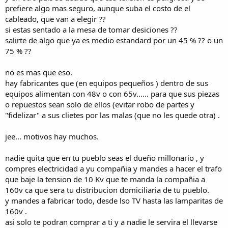
prefiere algo mas seguro, aunque suba el costo de el
cableado, que van a elegir ??
si estas sentado a la mesa de tomar desiciones ??
salirte de algo que ya es medio estandard por un 45 % ?? o un
75 % ??
no es mas que eso.
hay fabricantes que (en equipos pequeños ) dentro de sus
equipos alimentan con 48v o con 65v...... para que sus piezas
o repuestos sean solo de ellos (evitar robo de partes y
"fidelizar" a sus clietes por las malas (que no les quede otra) .
jee... motivos hay muchos.
nadie quita que en tu pueblo seas el dueño millonario , y
compres electricidad a yu compañia y mandes a hacer el trafo
que baje la tension de 10 Kv que te manda la compañia a
160v ca que sera tu distribucion domiciliaria de tu pueblo.
y mandes a fabricar todo, desde lso TV hasta las lamparitas de
160v .
asi solo te podran comprar a ti y a nadie le servira el llevarse