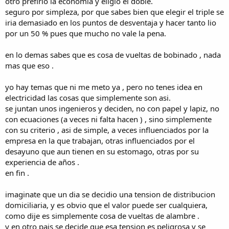
otro prefirio la economia y eligio el doble.
seguro por simpleza, por que sabes bien que elegir el triple se
iria demasiado en los puntos de desventaja y hacer tanto lio
por un 50 % pues que mucho no vale la pena.
en lo demas sabes que es cosa de vueltas de bobinado , nada
mas que eso .
yo hay temas que ni me meto ya , pero no tenes idea en
electricidad las cosas que simplemente son asi.
se juntan unos ingenieros y deciden, no con papel y lapiz, no
con ecuaciones (a veces ni falta hacen ) , sino simplemente
con su criterio , asi de simple, a veces influenciados por la
empresa en la que trabajan, otras influenciados por el
desayuno que aun tienen en su estomago, otras por su
experiencia de años .
en fin .
imaginate que un dia se decidio una tension de distribucion
domiciliaria, y es obvio que el valor puede ser cualquiera,
como dije es simplemente cosa de vueltas de alambre .
y en otro pais se decide que esa tension es peligrosa y se