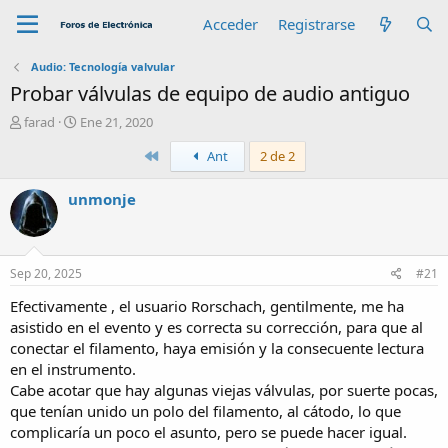
Acceder
Registrarse
Audio: Tecnología valvular
Probar válvulas de equipo de audio antiguo
A
F
farad
Ene 21, 2020
u
e
Primero
Ant
2 de 2
t
c
o
h
r
a
unmonje
d
e
i
n
Sep 20, 2025
#21
i
c
Efectivamente , el usuario Rorschach, gentilmente, me ha
i
asistido en el evento y es correcta su corrección, para que al
o
conectar el filamento, haya emisión y la consecuente lectura
en el instrumento.
Cabe acotar que hay algunas viejas válvulas, por suerte pocas,
que tenían unido un polo del filamento, al cátodo, lo que
complicaría un poco el asunto, pero se puede hacer igual.