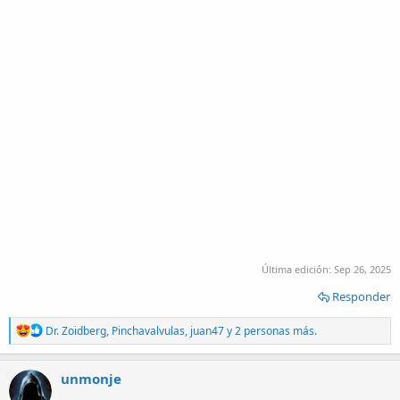
Última edición:
Sep 26, 2025
Responder
R
Dr. Zoidberg
,
Pinchavalvulas
,
juan47
y 2 personas más.
e
a
c
unmonje
t