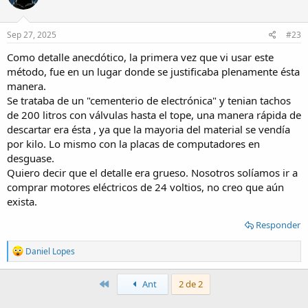
i
o
n
s
Sep 27, 2025
#23
:
Como detalle anecdótico, la primera vez que vi usar este
método, fue en un lugar donde se justificaba plenamente ésta
manera.
Se trataba de un "cementerio de electrónica" y tenian tachos
de 200 litros con válvulas hasta el tope, una manera rápida de
descartar era ésta , ya que la mayoria del material se vendía
por kilo. Lo mismo con la placas de computadores en
desguase.
Quiero decir que el detalle era grueso. Nosotros solíamos ir a
comprar motores eléctricos de 24 voltios, no creo que aún
exista.
Responder
R
Daniel Lopes
e
a
c
Primero
Ant
2 de 2
t
i