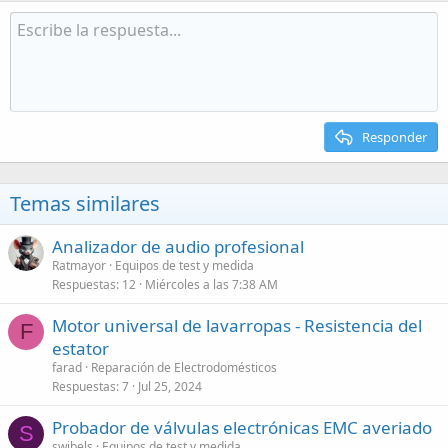
o
n
s
:
Responder
Temas similares
Analizador de audio profesional
Ratmayor
Equipos de test y medida
Respuestas
12
Miércoles a las 7:38 AM
Motor universal de lavarropas - Resistencia del
F
estator
farad
Reparación de Electrodomésticos
Respuestas
7
Jul 25, 2024
Probador de válvulas electrónicas EMC averiado
S
swibels
Equipos de test y medida