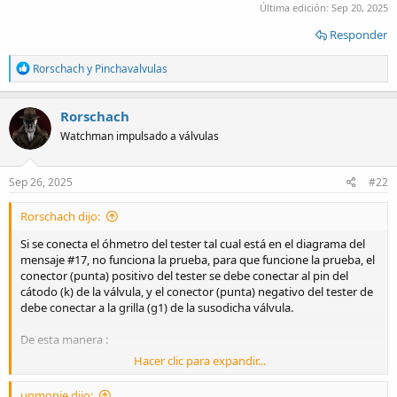
Última edición:
Sep 20, 2025
Responder
R
Rorschach
y
Pinchavalvulas
e
a
c
Rorschach
t
Watchman impulsado a válvulas
i
o
n
s
Sep 26, 2025
#22
:
Rorschach dijo:
Si se conecta el óhmetro del tester tal cual está en el diagrama del
mensaje #17, no funciona la prueba, para que funcione la prueba, el
conector (punta) positivo del tester se debe conectar al pin del
cátodo (k) de la válvula, y el conector (punta) negativo del tester de
debe conectar a la grilla (g1) de la susodicha válvula.
De esta manera :
Hacer clic para expandir...
Ver el archivo adjunto 332180
unmonje dijo: