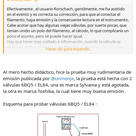
Efectivamente , el usuario Rorschach, gentilmente, me ha asistido
en el evento y es correcta su corrección, para que al conectar el
filamento, haya emisión y la consecuente lectura en el instrumento.
Cabe acotar que hay algunas viejas válvulas, por suerte pocas, que
tenían unido un polo del filamento, al cátodo, lo que complicaría un
poco el asunto, pero se puede hacer igual.
Hay que tener mas cuidado e información, cuando la válvula se
usaba en ambas corriente y los filamentos en serie....
OJO al piojo
,
Hacer clic para expandir...
pero las comunes y mas contemporáneas de 6 o 12 voltios, se
pueden usar con tranquilidad.
Al mero hecho didáctico, hice la prueba muy rudimentaria de
emisión publicada por
@unmonje
, la prueba está hecha con 2
válvulas 6BQ5 / EL84, una es marca Sylvania y está agotada,
la otra es marca Toshiba, la cual tiene muy buena emisión.
Esquema para probar válvulas 6BQ5 / EL84 :