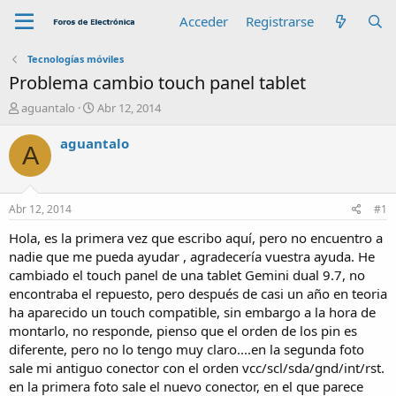
Acceder
Registrarse
Tecnologías móviles
Problema cambio touch panel tablet
A
F
aguantalo
Abr 12, 2014
u
e
t
c
aguantalo
A
o
h
r
a
d
e
Abr 12, 2014
#1
i
n
Hola, es la primera vez que escribo aquí, pero no encuentro a
i
nadie que me pueda ayudar , agradecería vuestra ayuda. He
c
cambiado el touch panel de una tablet Gemini dual 9.7, no
i
encontraba el repuesto, pero después de casi un año en teoria
o
ha aparecido un touch compatible, sin embargo a la hora de
montarlo, no responde, pienso que el orden de los pin es
diferente, pero no lo tengo muy claro....en la segunda foto
sale mi antiguo conector con el orden vcc/scl/sda/gnd/int/rst.
en la primera foto sale el nuevo conector, en el que parece