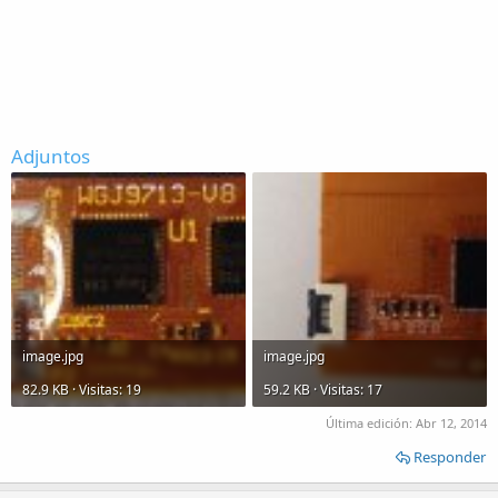
Adjuntos
image.jpg
image.jpg
82.9 KB · Visitas: 19
59.2 KB · Visitas: 17
Última edición:
Abr 12, 2014
Responder