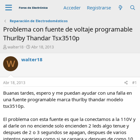
Acceder
Registrarse
Reparación de Electrodomésticos
Problema con fuente de voltaje programable
Thurlby Thandar Tsx3510p
A
F
walter18
Abr 18, 2013
u
e
t
c
walter18
W
o
h
r
a
d
e
Abr 18, 2013
#1
i
n
Buanas tardes, espero y me puedan ayudar con una falla en
i
una fuente programable marca thurlby thandar modelo
c
tsx3510p.
i
o
El problema con esta fuente es que la conectamos a la 110V y
al darle on no enciende solo encienden 2 leds algo tenue y
despues de 2 o 3 segundos se apagan, despues de varios
intentos pareciera como si se cargara y despues de como 10