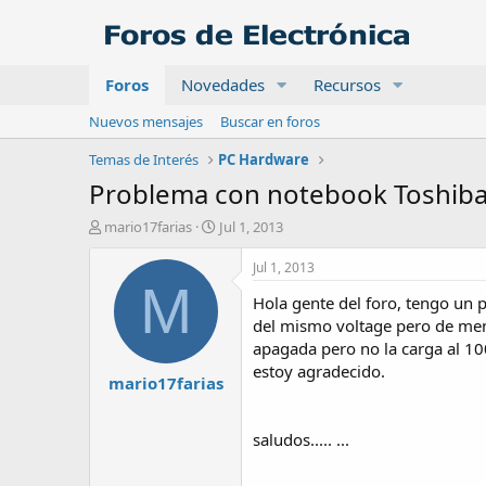
Foros
Novedades
Recursos
Nuevos mensajes
Buscar en foros
Temas de Interés
PC Hardware
Problema con notebook Toshiba 
A
F
mario17farias
Jul 1, 2013
u
e
t
c
Jul 1, 2013
o
h
M
Hola gente del foro, tengo un 
r
a
d
del mismo voltage pero de meno
e
apagada pero no la carga al 10
i
estoy agradecido.
mario17farias
n
i
c
saludos..... ...
i
o