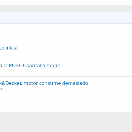
e inicia
lla POST + pantalla negra
ck&Decker, motor consume demasiado
os