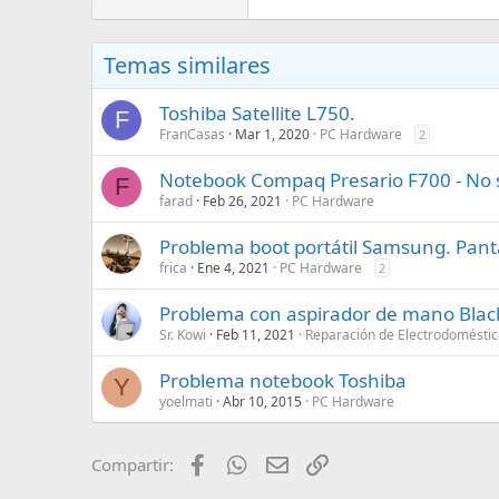
Temas similares
Toshiba Satellite L750.
F
FranCasas
Mar 1, 2020
PC Hardware
2
Notebook Compaq Presario F700 - No s
F
farad
Feb 26, 2021
PC Hardware
Problema boot portátil Samsung. Panta
frica
Ene 4, 2021
PC Hardware
2
Problema con aspirador de mano Bla
Sr. Kowi
Feb 11, 2021
Reparación de Electrodoméstic
Problema notebook Toshiba
Y
yoelmati
Abr 10, 2015
PC Hardware
Facebook
WhatsApp
Email
Enlace
Compartir: