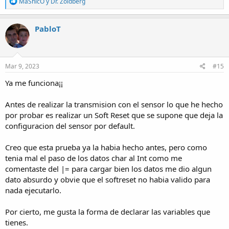
R
MaShicO
y
Dr. Zoidberg
e
a
c
PabloT
t
i
o
n
s
Mar 9, 2023
#15
:
Ya me funciona¡¡
Antes de realizar la transmision con el sensor lo que he hecho
por probar es realizar un Soft Reset que se supone que deja la
configuracion del sensor por default.
Creo que esta prueba ya la habia hecho antes, pero como
tenia mal el paso de los datos char al Int como me
comentaste del |= para cargar bien los datos me dio algun
dato absurdo y obvie que el softreset no habia valido para
nada ejecutarlo.
Por cierto, me gusta la forma de declarar las variables que
tienes.