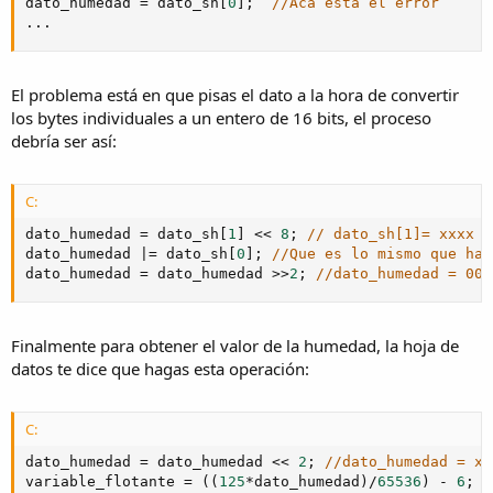
dato_humedad 
=
 dato_sh
[
0
]
;
//Acá está el error
.
.
.
El problema está en que pisas el dato a la hora de convertir
los bytes individuales a un entero de 16 bits, el proceso
debría ser así:
C:
dato_humedad 
=
 dato_sh
[
1
]
<<
8
;
// dato_sh[1]= xxxx x
dato_humedad 
|=
 dato_sh
[
0
]
;
//Que es lo mismo que hac
dato_humedad 
=
 dato_humedad 
>>
2
;
//dato_humedad = 00x
Finalmente para obtener el valor de la humedad, la hoja de
datos te dice que hagas esta operación:
C:
dato_humedad 
=
 dato_humedad 
<<
2
;
//dato_humedad = xx
variable_flotante 
=
(
(
125
*
dato_humedad
)
/
65536
)
-
6
;
/