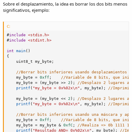
Sobre el desplazamiento, la idea es borrar los dos bits menos
significativos, ejemplo:
C:
#
include
<stdio.h>
#
include
<stdint.h>
int
main
(
)
{
    uint8_t my_byte
;
//Borrar bits inferiores usando desplazamientos
    my_byte 
=
0xff
;
//Variable de 8 bits, que inic
    my_byte 
=
(
my_byte 
>>
2
)
;
//Desplazo 2 lugares a 
printf
(
"my_byte = 0x%02x\n"
,
 my_byte
)
;
//Imprimir
    my_byte 
=
(
my_byte 
<<
2
)
;
//Desplazo 2 lugares a 
printf
(
"my_byte = 0x%02x\n"
,
 my_byte
)
;
//Imprimir
//Borrar bits inferiores usando una máscara y apl
    my_byte 
=
0xff
;
//Variable de 8 bits, que inic
    my_byte 
=
 my_byte 
&
0xfC
;
//Realiza => 0b 1111 11
printf
(
"Resultado AND= 0x%02x\n"
,
 my_byte
)
;
//Imp