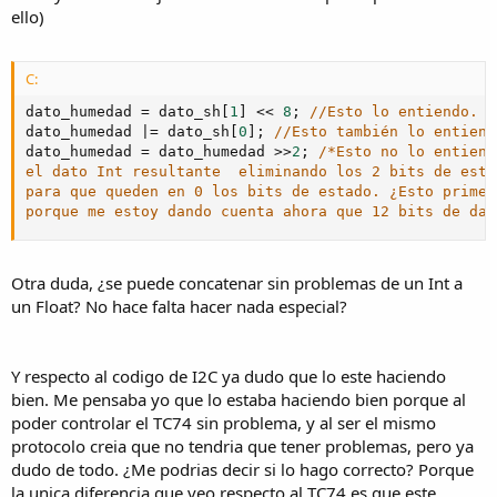
ello)
C:
dato_humedad 
=
 dato_sh
[
1
]
<<
8
;
//Esto lo entiendo. P
dato_humedad 
|=
 dato_sh
[
0
]
;
//Esto también lo entiend
dato_humedad 
=
 dato_humedad 
>>
2
;
/*Esto no lo entiend
el dato Int resultante  eliminando los 2 bits de esta
para que queden en 0 los bits de estado. ¿Esto primer
porque me estoy dando cuenta ahora que 12 bits de dat
Otra duda, ¿se puede concatenar sin problemas de un Int a
un Float? No hace falta hacer nada especial?
Y respecto al codigo de I2C ya dudo que lo este haciendo
bien. Me pensaba yo que lo estaba haciendo bien porque al
poder controlar el TC74 sin problema, y al ser el mismo
protocolo creia que no tendria que tener problemas, pero ya
dudo de todo. ¿Me podrias decir si lo hago correcto? Porque
la unica diferencia que veo respecto al TC74 es que este