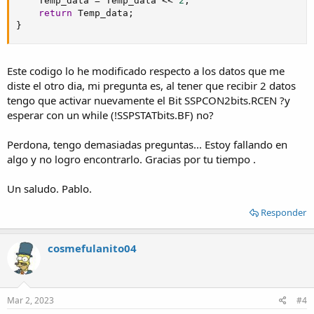
    Temp_data 
=
 Temp_data 
<<
2
;
return
 Temp_data
;
}
Este codigo lo he modificado respecto a los datos que me
diste el otro dia, mi pregunta es, al tener que recibir 2 datos
tengo que activar nuevamente el Bit SSPCON2bits.RCEN ?y
esperar con un while (!SSPSTATbits.BF) no?
Perdona, tengo demasiadas preguntas... Estoy fallando en
algo y no logro encontrarlo. Gracias por tu tiempo .
Un saludo. Pablo.
Responder
cosmefulanito04
Mar 2, 2023
#4