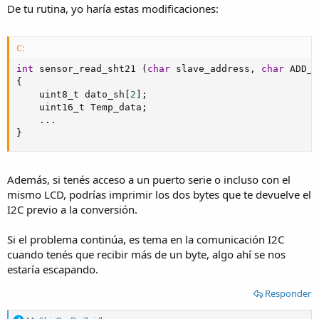
De tu rutina, yo haría estas modificaciones:
C:
int
 sensor_read_sht21 
(
char
 slave_address
,
char
 ADD_c
{
    uint8_t dato_sh
[
2
]
;
    uint16_t Temp_data
;
.
.
.
}
Además, si tenés acceso a un puerto serie o incluso con el
mismo LCD, podrías imprimir los dos bytes que te devuelve el
I2C previo a la conversión.
Si el problema continúa, es tema en la comunicación I2C
cuando tenés que recibir más de un byte, algo ahí se nos
estaría escapando.
Responder