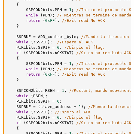
{
        SSPCON2bits
.
PEN 
=
1
;
//Inicio el protocolo ST
while
(
PEN
)
;
// Mientras se termine de mandar
return
(
0xFF
)
;
//Exit read No ACK
}
    SSPBUF 
=
 ADD_control_byte
;
//Mando la direccion d
while
(
!
SSPIF
)
;
//Espero al ACK
    PIR1bits
.
SSPIF 
=
0
;
//Limpio el flag.
if
(
SSPCON2bits
.
ACKSTAT
)
//Si no ha recibido ACK,
{
        SSPCON2bits
.
PEN 
=
1
;
//Inicio el protocolo ST
while
(
PEN
)
;
// Mientras se termine de mandar
return
(
0xFF
)
;
//Exit read No ACK
}
    SSPCON2bits
.
RSEN 
=
1
;
//Restart, mando nuevamente
while
(
RSEN
)
;
    PIR1bits
.
SSPIF 
=
0
;
    SSPBUF 
=
(
slave_address 
+
1
)
;
//Mando la direccio
while
(
!
SSPIF
)
;
//Espero al ACK
    PIR1bits
.
SSPIF 
=
0
;
//Limpio el flag
if
(
SSPCON2bits
.
ACKSTAT
)
//Si no ha recibido ACK,
{
        SSPCON2bits
.
PEN 
=
1
;
//Inicio el protocolo ST