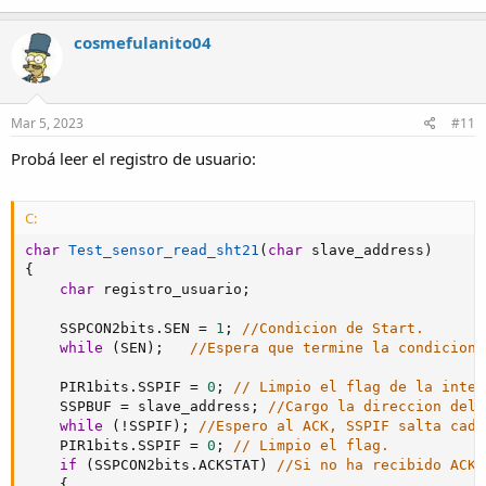
cosmefulanito04
Mar 5, 2023
#11
Probá leer el registro de usuario:
C:
char
Test_sensor_read_sht21
(
char
 slave_address
)
{
char
 registro_usuario
;
    SSPCON2bits
.
SEN 
=
1
;
//Condicion de Start.
while
(
SEN
)
;
//Espera que termine la condicion 
    PIR1bits
.
SSPIF 
=
0
;
// Limpio el flag de la inter
    SSPBUF 
=
 slave_address
;
//Cargo la direccion del 
while
(
!
SSPIF
)
;
//Espero al ACK, SSPIF salta cada
    PIR1bits
.
SSPIF 
=
0
;
// Limpio el flag.
if
(
SSPCON2bits
.
ACKSTAT
)
//Si no ha recibido ACK,
{