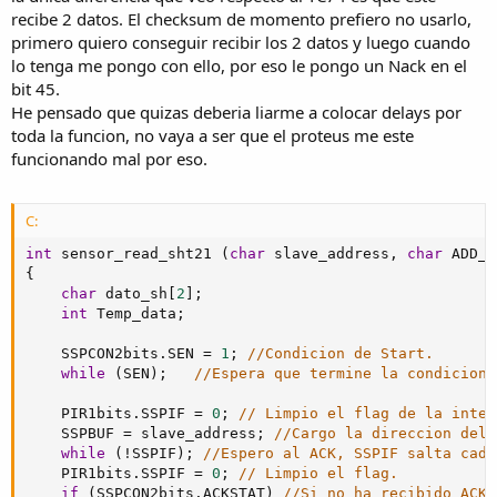
recibe 2 datos. El checksum de momento prefiero no usarlo,
primero quiero conseguir recibir los 2 datos y luego cuando
lo tenga me pongo con ello, por eso le pongo un Nack en el
bit 45.
He pensado que quizas deberia liarme a colocar delays por
toda la funcion, no vaya a ser que el proteus me este
funcionando mal por eso.
C:
int
 sensor_read_sht21 
(
char
 slave_address
,
char
 ADD_c
{
char
 dato_sh
[
2
]
;
int
 Temp_data
;
    SSPCON2bits
.
SEN 
=
1
;
//Condicion de Start.
while
(
SEN
)
;
//Espera que termine la condicion 
    PIR1bits
.
SSPIF 
=
0
;
// Limpio el flag de la inter
    SSPBUF 
=
 slave_address
;
//Cargo la direccion del 
while
(
!
SSPIF
)
;
//Espero al ACK, SSPIF salta cada
    PIR1bits
.
SSPIF 
=
0
;
// Limpio el flag.
if
(
SSPCON2bits
.
ACKSTAT
)
//Si no ha recibido ACK,