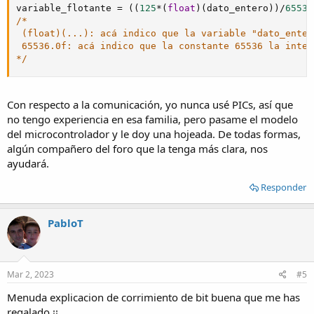
variable_flotante 
=
(
(
125
*
(
float
)
(
dato_entero
)
)
/
65536
/*

 (float)(...): acá indico que la variable "dato_enter
 65536.0f: acá indico que la constante 65536 la inter
*/
Con respecto a la comunicación, yo nunca usé PICs, así que
no tengo experiencia en esa familia, pero pasame el modelo
del microcontrolador y le doy una hojeada. De todas formas,
algún compañero del foro que la tenga más clara, nos
ayudará.
Responder
PabloT
Mar 2, 2023
#5
Menuda explicacion de corrimiento de bit buena que me has
regalado ¡¡