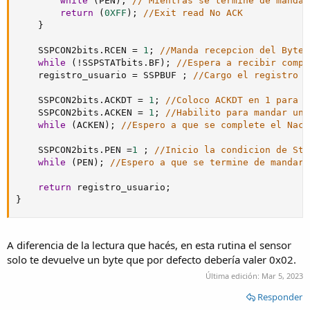
while
(
PEN
)
;
// Mientras se termine de mandar
return
(
0XFF
)
;
//Exit read No ACK
}
    SSPCON2bits
.
RCEN 
=
1
;
//Manda recepcion del Byte 
while
(
!
SSPSTATbits
.
BF
)
;
//Espera a recibir compl
    registro_usuario 
=
 SSPBUF 
;
//Cargo el registro d
    SSPCON2bits
.
ACKDT 
=
1
;
//Coloco ACKDT en 1 para q
    SSPCON2bits
.
ACKEN 
=
1
;
//Habilito para mandar un 
while
(
ACKEN
)
;
//Espero a que se complete el Nack
    SSPCON2bits
.
PEN 
=
1
;
//Inicio la condicion de Sto
while
(
PEN
)
;
//Espero a que se termine de mandar 
return
 registro_usuario
;
}
A diferencia de la lectura que hacés, en esta rutina el sensor
solo te devuelve un byte que por defecto debería valer 0x02.
Última edición:
Mar 5, 2023
Responder