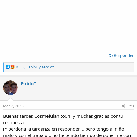
Responder
R
DJ T3
,
PabloT
y
sergiot
e
a
c
PabloT
t
i
o
n
s
Mar 2, 2023
#3
:
Buenas tardes Cosmefulanito04, y muchas gracias por tu
respuesta.
(Y perdona la tardanza en responder..., pero tengo al niño
malo y con el trabajo... no he tenido tiempo de ponerme con