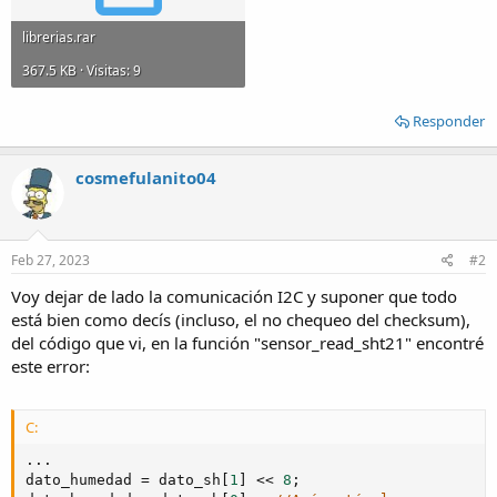
librerias.rar
367.5 KB · Visitas: 9
Responder
cosmefulanito04
Feb 27, 2023
#2
Voy dejar de lado la comunicación I2C y suponer que todo
está bien como decís (incluso, el no chequeo del checksum),
del código que vi, en la función "sensor_read_sht21" encontré
este error:
C:
.
.
.
dato_humedad 
=
 dato_sh
[
1
]
<<
8
;