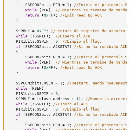
        SSPCON2bits
.
PEN 
=
1
;
//Inicio el protocolo ST
while
(
PEN
)
;
// Mientras se termine de mandar
return
(
0xFF
)
;
//Exit read No ACK
}
    SSPBUF 
=
0xE7
;
//Lectura de registro de usuario
while
(
!
SSPIF
)
;
//Espero al ACK
    PIR1bits
.
SSPIF 
=
0
;
//Limpio el flag.
if
(
SSPCON2bits
.
ACKSTAT
)
//Si no ha recibido ACK,
{
        SSPCON2bits
.
PEN 
=
1
;
//Inicio el protocolo ST
while
(
PEN
)
;
// Mientras se termine de mandar
return
(
0xFF
)
;
//Exit read No ACK
}
    SSPCON2bits
.
RSEN 
=
1
;
//Restart, mando nuevamente
while
(
RSEN
)
;
    PIR1bits
.
SSPIF 
=
0
;
    SSPBUF 
=
(
slave_address 
+
1
)
;
//Mando la direccio
while
(
!
SSPIF
)
;
//Espero al ACK
    PIR1bits
.
SSPIF 
=
0
;
//Limpio el flag
if
(
SSPCON2bits
.
ACKSTAT
)
//Si no ha recibido ACK,
{
        SSPCON2bits
.
PEN 
=
1
;
//Inicio el protocolo ST