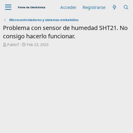
Acceder
Registrarse
Microcontroladores y sistemas embebidos
Problema con sensor de humedad SHT21. No
consigo hacerlo funcionar.
A
F
PabloT
Feb 23, 2023
u
e
t
c
o
h
r
a
d
e
i
n
i
c
i
o