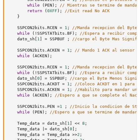
while
(
PEN
)
;
// Mientras se termine de mandar
return
(
0XFF
)
;
//Exit read No ACK
}
    SSPCON2bits
.
RCEN 
=
1
;
//Manda recepcion del Byte 
while
(
!
SSPSTATbits
.
BF
)
;
//Espera a recibir compl
    dato_sh
[
1
]
=
 SSPBUF 
;
//cargo el Byte Mas Signifi
    SSPCON2bits
.
ACKEN 
=
1
;
// Mando 1 ACK al sensor d
while
(
ACKEN
)
;
    SSPCON2bits
.
RCEN 
=
1
;
//Manda recepcion del Byte 
while
(
!
SSPSTATbits
.
BF
)
;
//Espera a recibir compl
    dato_sh
[
0
]
=
 SSPBUF
;
//cargo el Byte Menos Signif
    SSPCON2bits
.
ACKDT 
=
1
;
//Coloco ACKDT en 1 para q
    SSPCON2bits
.
ACKEN 
=
1
;
//Habilito para mandar un 
while
(
ACKEN
)
;
//Espero a que se complete el Nack
    SSPCON2bits
.
PEN 
=
1
;
//Inicio la condicion de Sto
while
(
PEN
)
;
//Espero a que se termine de mandar 
    Temp_data 
=
 dato_sh
[
1
]
<<
8
;
    Temp_data 
|=
 dato_sh
[
0
]
;
    Temp_data 
=
 Temp_data 
>>
2
;