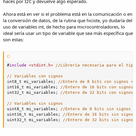
hacés por I2C y devuelve algo esperado.
Ahora está en ver si el problema está en la comunicación o en
la conversión de datos, de la rutina que hiciste, yo dudaría del
uso de variables int, de hecho para microcontroladores, lo
ideal sería usar un tipo de variable que sea más específica que
son estas:
C:
#
include
<stdint.h>
//Librería necesaria para el tipo
// Variables con signos
int8_t mi_variables
;
//Entero de 8 bits con signos =>
int16_t mi_variables
;
//Entero de 16 bits con signos 
int32_t mi_variables
;
//Entero de 32 bits con signos 
// Variables sin signos
uint8_t mi_variables
;
//Entero de 8 bits sin signos =
uint16_t mi_variables
;
//Entero de 16 bits sin signos
uint32_t mi_variables
;
//Entero de 32 bits sin signos