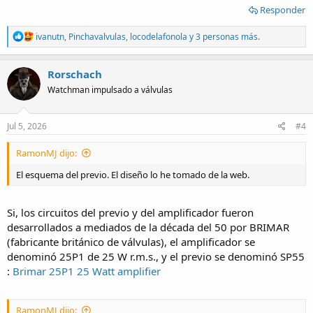
Responder
R
ivanutn
,
Pinchavalvulas
,
locodelafonola
y 3 personas más.
e
a
c
Rorschach
t
Watchman impulsado a válvulas
i
o
n
s
Jul 5, 2026
#4
:
RamonMJ dijo:
El esquema del previo. El diseño lo he tomado de la web.
Si, los circuitos del previo y del amplificador fueron
desarrollados a mediados de la década del 50 por BRIMAR
(fabricante británico de válvulas), el amplificador se
denominó 25P1 de 25 W r.m.s., y el previo se denominó SP55
:
Brimar 25P1 25 Watt amplifier
RamonMJ dijo: