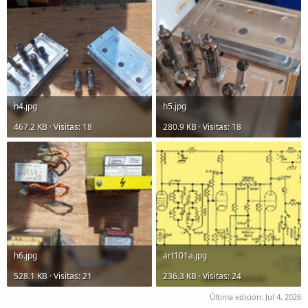
h4.jpg
h5.jpg
467.2 KB · Visitas: 18
280.9 KB · Visitas: 18
h6.jpg
art101a.jpg
528.1 KB · Visitas: 21
236.3 KB · Visitas: 24
Última edición:
Jul 4, 2026