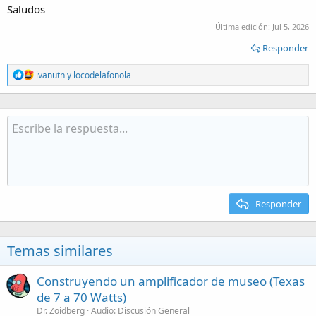
Saludos
Última edición:
Jul 5, 2026
Responder
R
ivanutn
y
locodelafonola
e
a
c
t
i
o
n
s
:
Responder
Temas similares
Construyendo un amplificador de museo (Texas
de 7 a 70 Watts)
Dr. Zoidberg
Audio: Discusión General