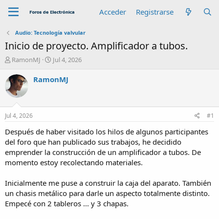
Acceder
Registrarse
Audio: Tecnología valvular
Inicio de proyecto. Amplificador a tubos.
A
F
RamonMJ
Jul 4, 2026
u
e
t
c
RamonMJ
o
h
r
a
d
e
Jul 4, 2026
#1
i
n
Después de haber visitado los hilos de algunos participantes
i
del foro que han publicado sus trabajos, he decidido
c
emprender la construcción de un amplificador a tubos. De
i
momento estoy recolectando materiales.
o
Inicialmente me puse a construir la caja del aparato. También
un chasis metálico para darle un aspecto totalmente distinto.
Empecé con 2 tableros ... y 3 chapas.