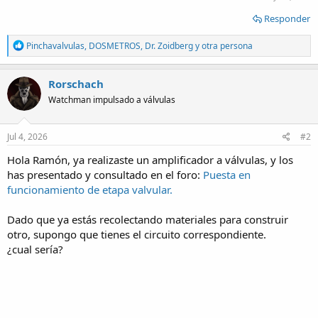
Responder
R
Pinchavalvulas
,
DOSMETROS
,
Dr. Zoidberg
y otra persona
e
a
c
Rorschach
t
Watchman impulsado a válvulas
i
o
n
s
Jul 4, 2026
#2
:
Hola Ramón, ya realizaste un amplificador a válvulas, y los
has presentado y consultado en el foro:
Puesta en
funcionamiento de etapa valvular.
Dado que ya estás recolectando materiales para construir
otro, supongo que tienes el circuito correspondiente.
¿cual sería?