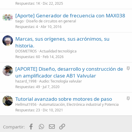
Respuestas
1K
Dic 22, 2025
[Aporte] Generador de frecuencia con MAX038
tiago
Diseño de circuitos en general
Respuestas
4
Abr 10, 2016
Marcas, sus orígenes, sus acrónimos, su
historia.
DOSMETROS
Actualidad tecnológica
Respuestas
60
Feb 14, 2026
[APORTE] Diseño, desarrollo y construcción de
n
un amplificador clase AB1 Valvular
c
hazard_1998
Audio: Tecnología valvular
l
Respuestas
49
Jul 7, 2020
a
Tutorial avanzado sobre motores de paso
d
n
Hellmut1956
Automatización, Electrónica industrial y Potencia
o
Respuestas
23
Dic 10, 2021
c
l
a
Facebook
WhatsApp
Email
Enlace
Compartir:
d