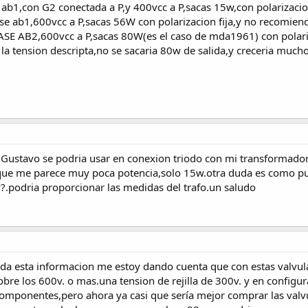
ab1,con G2 conectada a P,y 400vcc a P,sacas 15w,con polarizacion
e ab1,600vcc a P,sacas 56W con polarizacion fija,y no recomiend
SE AB2,600vcc a P,sacas 80W(es el caso de mda1961) con polariza
 la tension descripta,no se sacaria 80w de salida,y creceria mucho
Gustavo se podria usar en conexion triodo con mi transformador
que me parece muy poca potencia,solo 15w.otra duda es como pu
.podria proporcionar las medidas del trafo.un saludo
a esta informacion me estoy dando cuenta que con estas valvulas
obre los 600v. o mas.una tension de rejilla de 300v. y en configu
 componentes,pero ahora ya casi que sería mejor comprar las valvul