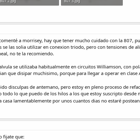
807 2.jpg
807 3.jpg
198.4 KB · Visitas: 56
200.8 KB · Visitas: 47
comenté a morrisey, hay que tener mucho cuidado con la 807, pue
s se las solia utilizar en conexion triodo, pero con tensiones de 
neal, no te la recomiendo.
lvula se utilizaba habitualmente en circuitos Williamson, con pol
nian que disipar muchisimo, porque para llegar a operar en clase
ido disculpas de antemano, pero estoy en pleno proceso de refa
eo todo lo que puedo de los hilos a los que estoy suscripto desde
r la casa lamentablemente por unos cuantos dias no estaré postea
 fijate que: