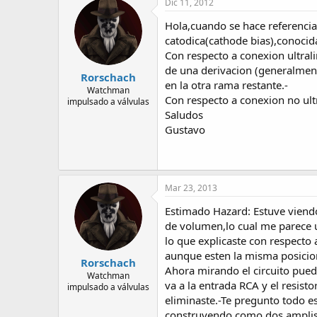
Dic 11, 2012
Hola,cuando se hace referencia a
catodica(cathode bias),conocid
Con respecto a conexion ultralin
de una derivacion (generalment
Rorschach
en la otra rama restante.-
Watchman
Con respecto a conexion no ultr
impulsado a válvulas
Saludos
Gustavo
Mar 23, 2013
Estimado Hazard: Estuve viendo
de volumen,lo cual me parece u
lo que explicaste con respecto
aunque esten la misma posicion
Rorschach
Ahora mirando el circuito puedo
Watchman
va a la entrada RCA y el resisto
impulsado a válvulas
eliminaste.-Te pregunto todo es
construyendo como dos amplis