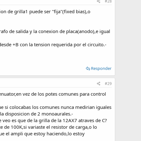
#28
on de grilla1 puede ser "fija"(fixed bias),o
afo de salida y la conexion de placa(anodo),e igual
esde +B con la tension requerida por el circuito.-
Responder
#29
tenuator,en vez de los potes comunes para control
ue si colocabas los comunes nunca medirian iguales
la disposicion de 2 monoaurales.-
 veo es que de la grilla de la 12AX7 atraves de C?
 de 100K,si variaste el resistor de carga,o lo
ue el ampli que estoy haciendo,lo estoy