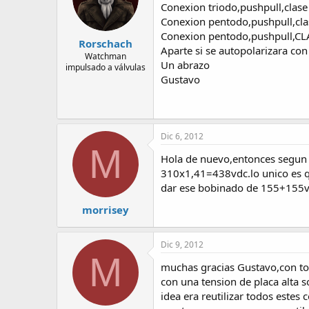
Conexion triodo,pushpull,clase 
Conexion pentodo,pushpull,clas
Conexion pentodo,pushpull,CLA
Rorschach
Aparte si se autopolarizara con
Watchman
Un abrazo
impulsado a válvulas
Gustavo
Dic 6, 2012
M
Hola de nuevo,entonces segun 
310x1,41=438vdc.lo unico es 
dar ese bobinado de 155+155v?
morrisey
Dic 9, 2012
M
muchas gracias Gustavo,con tod
con una tension de placa alta s
idea era reutilizar todos estes