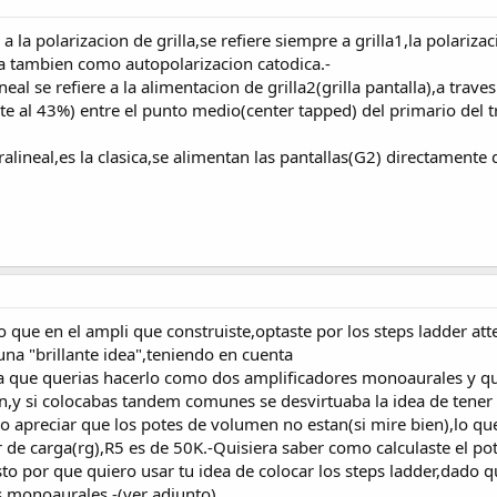
 la polarizacion de grilla,se refiere siempre a grilla1,la polarizaci
a tambien como autopolarizacion catodica.-
eal se refiere a la alimentacion de grilla2(grilla pantalla),a traves
e al 43%) entre el punto medio(center tapped) del primario del tr
alineal,es la clasica,se alimentan las pantallas(G2) directamente d
 que en el ampli que construiste,optaste por los steps ladder at
na "brillante idea",teniendo en cuenta
 a que querias hacerlo como dos amplificadores monoaurales y q
,y si colocabas tandem comunes se desvirtuaba la idea de tener 
 apreciar que los potes de volumen no estan(si mire bien),lo que
r de carga(rg),R5 es de 50K.-Quisiera saber como calculaste el pote
to por que quiero usar tu idea de colocar los steps ladder,dado q
 monoaurales.-(ver adjunto)