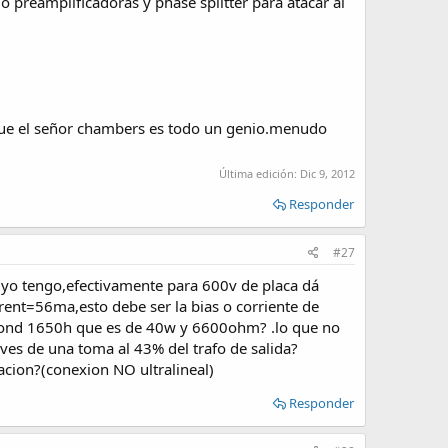
 preamplificadoras y phase splitter para atacar al
que el señor chambers es todo un genio.menudo
Última edición:
Dic 9, 2012
Responder
#27
e yo tengo,efectivamente para 600v de placa dá
ent=56ma,esto debe ser la bias o corriente de
mmond 1650h que es de 40w y 6600ohm? .lo que no
aves de una toma al 43% del trafo de salida?
tacion?(conexion NO ultralineal)
Responder