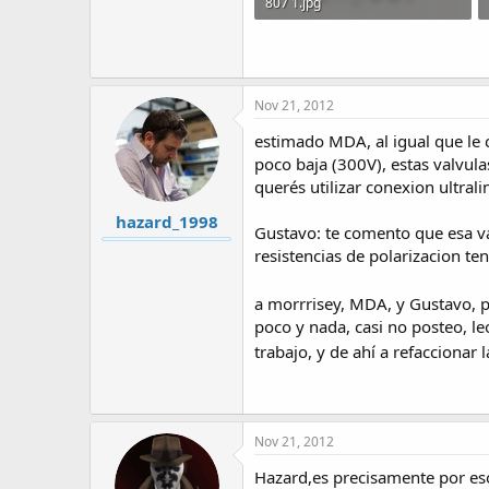
807 1.jpg
223.4 KB · Visitas: 72
Nov 21, 2012
estimado MDA, al igual que le 
poco baja (300V), estas valvula
querés utilizar conexion ultrali
hazard_1998
Gustavo: te comento que esa va
resistencias de polarizacion te
a morrrisey, MDA, y Gustavo, p
poco y nada, casi no posteo, l
trabajo, y de ahí a refacciona
Nov 21, 2012
Hazard,es precisamente por eso