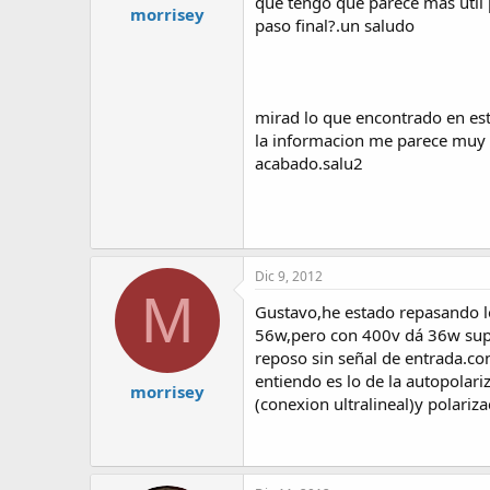
que tengo que parece mas util 
morrisey
paso final?.un saludo
mirad lo que encontrado en es
la informacion me parece muy 
acabado.salu2
Dic 9, 2012
M
Gustavo,he estado repasando lo
56w,pero con 400v dá 36w supo
reposo sin señal de entrada.c
entiendo es lo de la autopolari
morrisey
(conexion ultralineal)y polariz