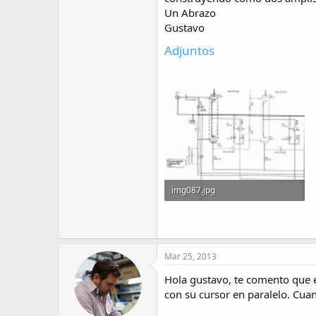
Un Abrazo
Gustavo
Adjuntos
img087.jpg
95.5 KB · Visitas: 114
Mar 25, 2013
Hola gustavo, te comento que e
con su cursor en paralelo. Cua