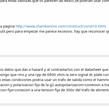
para estas valvulas.que os parecen las e88cc,se podrian usar como
ta pagina
http://www.chambonino.com/construct/const10.html
util.pero para empezar me parece excesivo. hay que reconocer 
s datos que das a hazard y al contrastarlos con el datasheet qu
ngo que rms.y una rpp de 6800 ohm.la zero-signal dc plate curr
on estas condiciones podria usar un trafo de salida como el ha
zacion y polarizacion fija de la g2.autopolarizacion=conexion a tr
acion fija=conexion a una tension fija de 300v del trafo de alimen