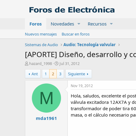
Foros
Novedades
Recursos
Nuevos mensajes
Buscar en foros
Sistemas de Audio
Audio: Tecnología valvular
[APORTE] Diseño, desarrollo y c
A
F
hazard_1998
Jul 31, 2012
u
e
Ant
1
2
3
Siguiente
t
c
o
h
r
a
Nov 19, 2012
d
M
Hola, saludos, excelente el po
e
i
válvula excitadora 12AX7A y do
n
transformador de poder tira 600
i
masa, o el cálculo necesario pa
mda1961
c
i
o