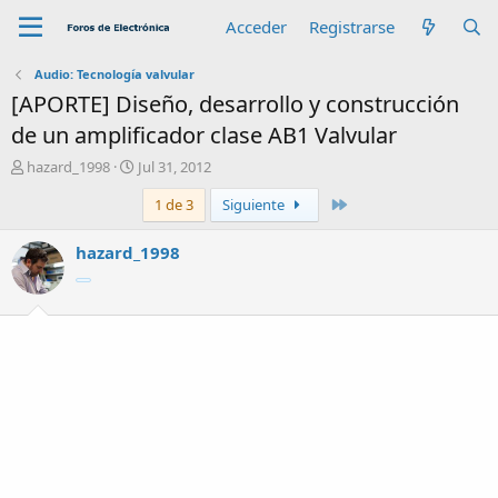
Acceder
Registrarse
Audio: Tecnología valvular
[APORTE] Diseño, desarrollo y construcción
de un amplificador clase AB1 Valvular
A
F
hazard_1998
Jul 31, 2012
u
e
Último
1 de 3
Siguiente
t
c
o
h
r
a
hazard_1998
d
e
i
n
i
c
i
o