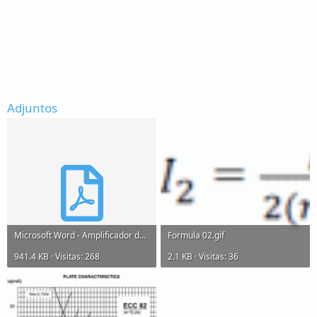
Adjuntos
Microsoft Word - Amplificador de audiofrecuencias Stereo clase AB1 Push parte 1.pdf
Formula 02.gif
941.4 KB · Visitas: 268
2.1 KB · Visitas: 36