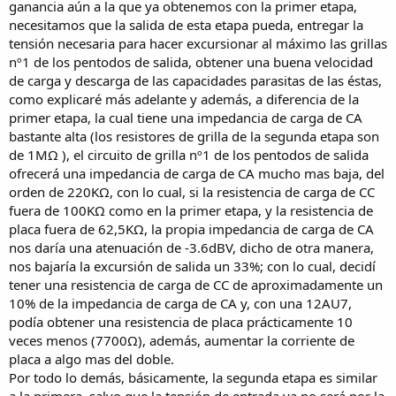
ganancia aún a la que ya obtenemos con la primer etapa,
necesitamos que la salida de esta etapa pueda, entregar la
tensión necesaria para hacer excursionar al máximo las grillas
nº1 de los pentodos de salida, obtener una buena velocidad
de carga y descarga de las capacidades parasitas de las éstas,
como explicaré más adelante y además, a diferencia de la
primer etapa, la cual tiene una impedancia de carga de CA
bastante alta (los resistores de grilla de la segunda etapa son
de 1MΩ ), el circuito de grilla nº1 de los pentodos de salida
ofrecerá una impedancia de carga de CA mucho mas baja, del
orden de 220KΩ, con lo cual, si la resistencia de carga de CC
fuera de 100KΩ como en la primer etapa, y la resistencia de
placa fuera de 62,5KΩ, la propia impedancia de carga de CA
nos daría una atenuación de -3.6dBV, dicho de otra manera,
nos bajaría la excursión de salida un 33%; con lo cual, decidí
tener una resistencia de carga de CC de aproximadamente un
10% de la impedancia de carga de CA y, con una 12AU7,
podía obtener una resistencia de placa prácticamente 10
veces menos (7700Ω), además, aumentar la corriente de
placa a algo mas del doble.
Por todo lo demás, básicamente, la segunda etapa es similar
a la primera, salvo que la tensión de entrada ya no será por la