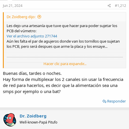
n
s
Jun 21, 2024
#1,212
:
Dr. Zoidberg dijo:
Les dejo una artesanía que tuve que hacer para poder sujetar los
PCB del vúmetro:
Ver el archivo adjunto 271744
Aún les falta el par de agujeros donde van los tornillos que sujetan
los PCB, pero será despues que arme la placa y los ensaye...
-----------------------------------------------------------------------------------------------------
-----------------------------------------------------------
Hacer clic para expandir...
Edito:
Dicen que lo prometido es deuda, así que como T.I. parece haber
Buenas días, tardes o noches.
discontinuado los chips LM3915 y LM3916 acá les dejo un vúmetro
Hay forma de multiplexar los 2 canales sin usar la frecuencia
que usa el LM3914 y un amplificador logarítimico (o eso parece)
de red para hacerlos, es decir que la alimentación sea una
para conformar los valores de potencia. Parece que también tiene
smps por ejemplo o una bat?
algo tipo peak-hold y multiplexa los canales con los 50Hz de la línea.
Imagínense que en 1980 (esta revista es del 29 de agosto de 1980)
Responder
yo tenía casi 17 años y con este artículo me fuí de viaje astral....
Que les aproveche
Ver el archivo adjunto 271746
Dr. Zoidberg
Ver el archivo adjunto 271747
Well-known-Papá Pitufo
Ver el archivo adjunto 271749