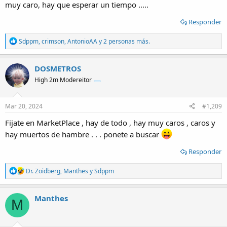
muy caro, hay que esperar un tiempo .....
Responder
R
Sdppm
,
crimson
,
AntonioAA
y 2 personas más.
e
a
c
DOSMETROS
t
High 2m Modereitor
i
o
n
s
Mar 20, 2024
#1,209
:
Fijate en MarketPlace , hay de todo , hay muy caros , caros y
hay muertos de hambre . . . ponete a buscar
Responder
R
Dr. Zoidberg
,
Manthes
y
Sdppm
e
a
c
Manthes
M
t
i
o
n