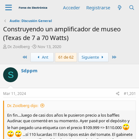
Acceder
Registrarse
Audio: Discusión General
Construyendo un amplificador de museo
(Texas de 7 a 70 Watts)
A
F
Dr. Zoidberg
Nov 13, 2020
u
e
Primero
Último
Ant
61 de 62
Siguiente
t
c
o
h
r
a
Sdppm
S
d
e
i
n
Mar 11, 2024
#1,201
i
c
Dr. Zoidberg dijo:
i
o
En fin....luego de casi dos años le pusieron precio a los baffles
Audinac que comenté en su momento. Ayer pasé por el depósito y
le han pegado una etiqueta con el precio $109.999 => $110.000
...sí 110 lucardas !!! Estos tipos están del tomate. El gabinete