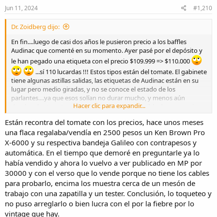
s
Jun 11, 2024
#1,210
:
Dr. Zoidberg dijo:
En fin....luego de casi dos años le pusieron precio a los baffles
Audinac que comenté en su momento. Ayer pasé por el depósito y
le han pegado una etiqueta con el precio $109.999 => $110.000
...sí 110 lucardas !!! Estos tipos están del tomate. El gabinete
tiene algunas astillas salidas, las etiquetas de Audinac están en su
lugar pero medio giradas, y no se conoce el estado de los
parlantes....ya que esos solían no durar mucho, y menos aún
Hacer clic para expandir...
duraban los tweeters... que además eran imposible de conseguir
nuevos.
Están recontra del tomate con los precios, hace unos meses
También les pusieron precio a unos baffles UCOA de 3 vías (según
una flaca regalaba/vendía en 2500 pesos un Ken Brown Pro
dice la etiqueta)... en $100.000, pero a través de la tela se ven
parlantes diferentes en ambas cajas. Y a otro UCOA de 4 vías lo
X-6000 y su respectiva bandeja Galileo con contrapesos y
cotizan en $140.000 y también se vé medio venido a menos.
automática. En el tiempo que demoré en preguntarle ya lo
Yo no sé si no quieren venderlos, o si creen que valen lo que han
había vendido y ahora lo vuelvo a ver publicado en MP por
puesto o si están apuntando a algún "audiófilo" vintage que ande
30000 y con el verso que lo vende porque no tiene los cables
con algunos pesos demás y quiera "invertir" (quemarlos) en esos
para probarlo, encima los muestra cerca de un mesón de
cachivaches.
trabajo con una zapatilla y un tester. Conclusión, lo toqueteo y
Me parece que voy a ir a j0derl0s para ver si me dejan destapar los
Audinac para ver que tienen adentro...por que comprarlos, no los
no puso arreglarlo o bien lucra con el por la fiebre por lo
voy a comprar a ese precio.
vintage que hay.