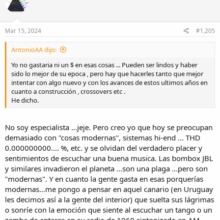
Mar 15, 2024
#1,205
AntonioAA dijo:
Yo no gastaria ni un $ en esas cosas ... Pueden ser lindos y haber
sido lo mejor de su epoca , pero hay que hacerles tanto que mejor
intentar con algo nuevo y con los avances de estos ultimos años en
cuanto a construcción , crossovers etc .
He dicho.
No soy especialista ...jeje. Pero creo yo que hoy se preocupan
demasiado con "cosas modernas", sistemas hi-end ... THD
0.000000000.... %, etc. y se olvidan del verdadero placer y
sentimientos de escuchar una buena musica. Las bombox JBL
y similares invadieron el planeta ...son una plaga ...pero son
"modernas". Y en cuanto la gente gasta en esas porquerías
modernas...me pongo a pensar en aquel canario (en Uruguay
les decimos así a la gente del interior) que suelta sus lágrimas
o sonríe con la emoción que siente al escuchar un tango o un
zamba de antares en su radio de 1960 sintonizado en AM....