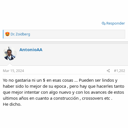
Responder
R
Dr. Zoidberg
e
a
c
AntonioAA
t
i
o
n
s
Mar 15, 2024
#1,202
:
Yo no gastaria ni un $ en esas cosas ... Pueden ser lindos y
haber sido lo mejor de su epoca , pero hay que hacerles tanto
que mejor intentar con algo nuevo y con los avances de estos
ultimos años en cuanto a construcción , crossovers etc .
He dicho.