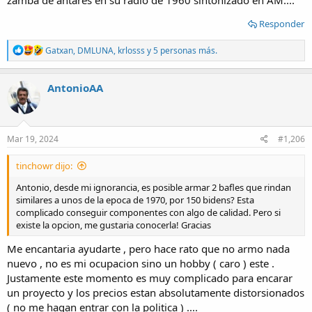
Responder
R
Gatxan
,
DMLUNA
,
krlosss
y 5 personas más.
e
a
c
AntonioAA
t
i
o
n
s
Mar 19, 2024
#1,206
:
tinchowr dijo:
Antonio, desde mi ignorancia, es posible armar 2 bafles que rindan
similares a unos de la epoca de 1970, por 150 bidens? Esta
complicado conseguir componentes con algo de calidad. Pero si
existe la opcion, me gustaria conocerla! Gracias
Me encantaria ayudarte , pero hace rato que no armo nada
nuevo , no es mi ocupacion sino un hobby ( caro ) este .
Justamente este momento es muy complicado para encarar
un proyecto y los precios estan absolutamente distorsionados
( no me hagan entrar con la politica ) ....