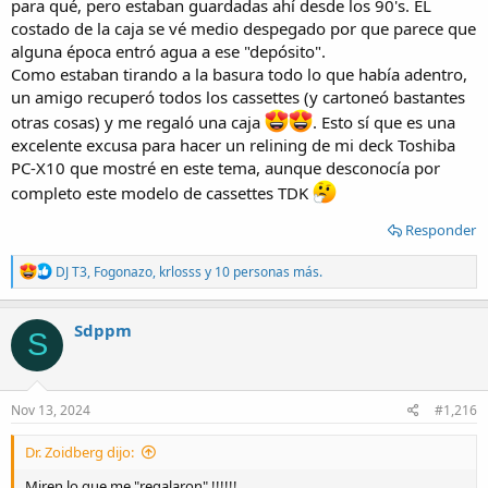
para qué, pero estaban guardadas ahí desde los 90's. EL
costado de la caja se vé medio despegado por que parece que
alguna época entró agua a ese "depósito".
Como estaban tirando a la basura todo lo que había adentro,
un amigo recuperó todos los cassettes (y cartoneó bastantes
otras cosas) y me regaló una caja
. Esto sí que es una
excelente excusa para hacer un relining de mi deck Toshiba
PC-X10 que mostré en este tema, aunque desconocía por
completo este modelo de cassettes TDK
Responder
R
DJ T3
,
Fogonazo
,
krlosss
y 10 personas más.
e
a
c
Sdppm
S
t
i
o
n
s
Nov 13, 2024
#1,216
:
Dr. Zoidberg dijo:
Miren lo que me "regalaron" !!!!!!