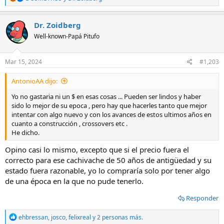
e
a
c
Dr. Zoidberg
t
Well-known-Papá Pitufo
i
o
n
s
Mar 15, 2024
#1,203
:
AntonioAA dijo:
Yo no gastaria ni un $ en esas cosas ... Pueden ser lindos y haber
sido lo mejor de su epoca , pero hay que hacerles tanto que mejor
intentar con algo nuevo y con los avances de estos ultimos años en
cuanto a construcción , crossovers etc .
He dicho.
Opino casi lo mismo, excepto que si el precio fuera el
correcto para ese cachivache de 50 años de antigüedad y su
estado fuera razonable, yo lo compraría solo por tener algo
de una época en la que no pude tenerlo.
Responder
R
ehbressan
,
josco
,
felixreal
y 2 personas más.