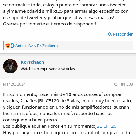
se normalice todo, estoy a punto de comprar unos tweeter
reducido.
aiyima/melodavid simil xt25 para armar algo especifico con
En cuanto a tweeter , se complica en este momento , pero creo que
hay que estar atento y esperar que se normalice un poco.
ese tipo de tweeter y probar que tal van esas marcas!
En su momento pagué 30 biden los Dayton .
Gracias por tomarte el tiempo de responder!
Como dice el amigo Bilbon , los JBL han inundado , no coincido en
que son tan malos , tener cuidado que hay imitaciones detestables (
Responder
en Brasil los he visto ) , los originales son sorprendentes como
"llenan" con tan poco tamaño , todo dentro de su uso ...
R
AntonioAA
y
Dr. Zoidberg
e
a
c
Rorschach
t
Watchman impulsado a válvulas
i
o
n
s
Mar 20, 2024
#1,208
:
En su momento, hace más de 10 años conseguí comprar
usados, 2 bafles JBL CF120 de 3 vías, en un muy buen estado,
y siguen funcionando en uno de mis amplificadores, suenan
bien a mis oídos, nunca los medí, recuerdo haberlos
conseguido a buen precio.
Los publiqué aquí en Foros en su momento:
JBL CF120
Hoy por hoy con el bolonqui de precios, difícil comprar, todo