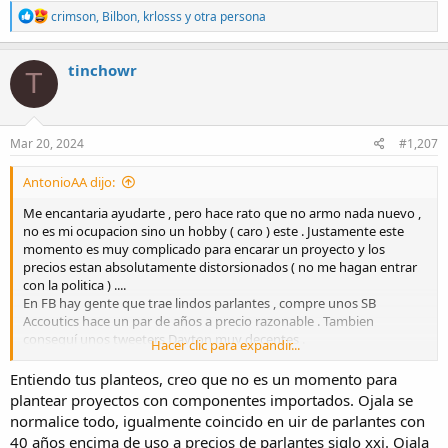
R
crimson
,
Bilbon
,
krlosss
y otra persona
e
a
c
tinchowr
T
t
i
o
n
s
Mar 20, 2024
#1,207
:
AntonioAA dijo:
Me encantaria ayudarte , pero hace rato que no armo nada nuevo ,
no es mi ocupacion sino un hobby ( caro ) este . Justamente este
momento es muy complicado para encarar un proyecto y los
precios estan absolutamente distorsionados ( no me hagan entrar
con la politica ) ....
En FB hay gente que trae lindos parlantes , compre unos SB
Accoutics hace un par de años a precio razonable . Tambien
conseguí unos tweeters Dayton muy decentes .
Hacer clic para expandir...
En cuanto a rendimiento , si queres aproximarte a ese tipo de baffle
( antes la potencia no era tan accesible como ahora ) , hay que
Entiendo tus planteos, creo que no es un momento para
empezar por un parlante de PA , que tienen rendimientos de
plantear proyectos con componentes importados. Ojala se
+90dB/w , de eso se consigue . En cuanto a mid , se puede buscar
normalice todo, igualmente coincido en uir de parlantes con
uno de auto ( tambien los hay ) . Antes que me insulten aviso que
40 años encima de uso a precios de parlantes siglo xxi. Ojala
estos no son tan espantosos si se usan en un rango de frecuencias