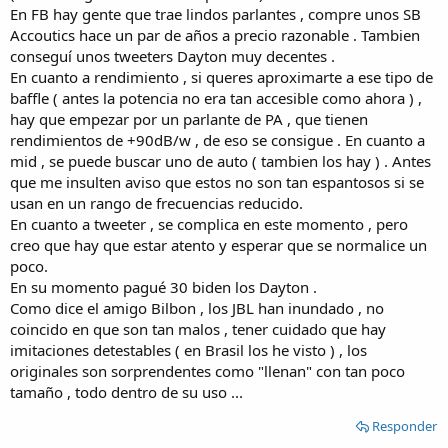
En FB hay gente que trae lindos parlantes , compre unos SB
Accoutics hace un par de años a precio razonable . Tambien
conseguí unos tweeters Dayton muy decentes .
En cuanto a rendimiento , si queres aproximarte a ese tipo de
baffle ( antes la potencia no era tan accesible como ahora ) ,
hay que empezar por un parlante de PA , que tienen
rendimientos de +90dB/w , de eso se consigue . En cuanto a
mid , se puede buscar uno de auto ( tambien los hay ) . Antes
que me insulten aviso que estos no son tan espantosos si se
usan en un rango de frecuencias reducido.
En cuanto a tweeter , se complica en este momento , pero
creo que hay que estar atento y esperar que se normalice un
poco.
En su momento pagué 30 biden los Dayton .
Como dice el amigo Bilbon , los JBL han inundado , no
coincido en que son tan malos , tener cuidado que hay
imitaciones detestables ( en Brasil los he visto ) , los
originales son sorprendentes como "llenan" con tan poco
tamaño , todo dentro de su uso ...
Responder