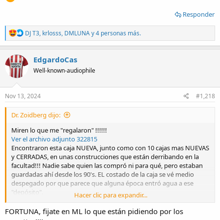
Responder
R
DJ T3
,
krlosss
,
DMLUNA
y 4 personas más.
e
a
c
EdgardoCas
t
Well-known-audiophile
i
o
n
s
Nov 13, 2024
#1,218
:
Dr. Zoidberg dijo:
Miren lo que me "regalaron" !!!!!!
Ver el archivo adjunto 322815
Encontraron esta caja NUEVA, junto como con 10 cajas mas NUEVAS
y CERRADAS, en unas construcciones que están derribando en la
facultad!!! Nadie sabe quien las compró ni para qué, pero estaban
guardadas ahí desde los 90's. EL costado de la caja se vé medio
despegado por que parece que alguna época entró agua a ese
"depósito".
Hacer clic para expandir...
Como estaban tirando a la basura todo lo que había adentro, un
amigo recuperó todos los cassettes (y cartoneó bastantes otras
FORTUNA, fijate en ML lo que están pidiendo por los