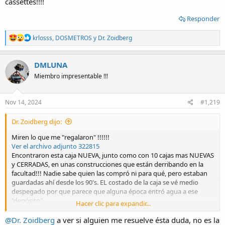
cosas) y me regaló una caja
. Esto sí que es una excelente
cassettes!!!!
excusa para hacer un relining de mi deck Toshiba PC-X10 que
mostré en este tema, aunque desconocía por completo este
Responder
modelo de cassettes TDK
R
krlosss
,
DOSMETROS
y
Dr. Zoidberg
e
a
c
DMLUNA
t
Miembro impresentable !!!
i
o
n
s
Nov 14, 2024
#1,219
:
Dr. Zoidberg dijo:
Miren lo que me "regalaron" !!!!!!
Ver el archivo adjunto 322815
Encontraron esta caja NUEVA, junto como con 10 cajas mas NUEVAS
y CERRADAS, en unas construcciones que están derribando en la
facultad!!! Nadie sabe quien las compró ni para qué, pero estaban
guardadas ahí desde los 90's. EL costado de la caja se vé medio
despegado por que parece que alguna época entró agua a ese
"depósito".
Hacer clic para expandir...
Como estaban tirando a la basura todo lo que había adentro, un
amigo recuperó todos los cassettes (y cartoneó bastantes otras
@Dr. Zoidberg
a ver si alguien me resuelve ésta duda, no es la