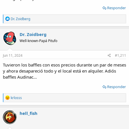
Responder
R
Dr. Zoidberg
e
a
c
Dr. Zoidberg
t
Well-known-Papá Pitufo
i
o
n
s
Jun 11, 2024
#1,211
:
Tuvieron los baffles con esos precios durante un par de meses
y ahora desapareció todo y el local está en alquiler. Adiós
baffles Audinac...
Responder
R
krlosss
e
a
c
hell_fish
t
i
o