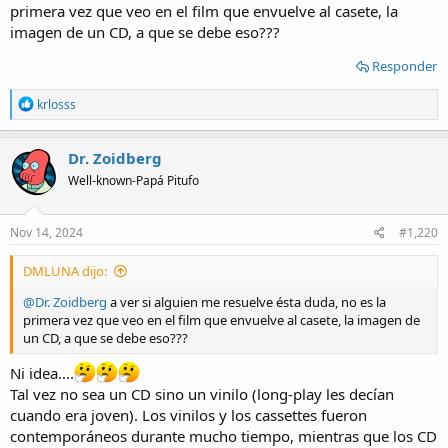
cosas) y me regaló una caja
. Esto sí que es una excelente
primera vez que veo en el film que envuelve al casete, la
excusa para hacer un relining de mi deck Toshiba PC-X10 que
imagen de un CD, a que se debe eso???
mostré en este tema, aunque desconocía por completo este
Responder
modelo de cassettes TDK
R
krlosss
e
a
c
Dr. Zoidberg
t
Well-known-Papá Pitufo
i
o
n
s
Nov 14, 2024
#1,220
:
DMLUNA dijo:
@Dr. Zoidberg
a ver si alguien me resuelve ésta duda, no es la
primera vez que veo en el film que envuelve al casete, la imagen de
un CD, a que se debe eso???
Ni idea....
Tal vez no sea un CD sino un vinilo (long-play les decían
cuando era joven). Los vinilos y los cassettes fueron
contemporáneos durante mucho tiempo, mientras que los CD