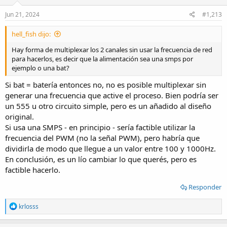
Ver el archivo adjunto 271750
Espero que le sea útil al amigo
@sebsjata
que no consigue los chips.
Jun 21, 2024
#1,213
Si lo evalúa y le gusta, hace un PCB y lo dona al foro habrán varios
que se tirarán gases de colores!!!
hell_fish dijo:
Hay forma de multiplexar los 2 canales sin usar la frecuencia de red
para hacerlos, es decir que la alimentación sea una smps por
ejemplo o una bat?
Si bat = batería entonces no, no es posible multiplexar sin
generar una frecuencia que active el proceso. Bien podría ser
un 555 u otro circuito simple, pero es un añadido al diseño
original.
Si usa una SMPS - en principio - sería factible utilizar la
frecuencia del PWM (no la señal PWM), pero habría que
dividirla de modo que llegue a un valor entre 100 y 1000Hz.
En conclusión, es un lío cambiar lo que querés, pero es
factible hacerlo.
Responder
R
krlosss
e
a