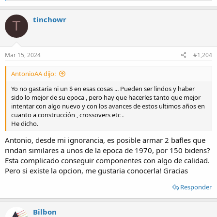
e
a
c
tinchowr
T
t
i
o
n
s
Mar 15, 2024
#1,204
:
AntonioAA dijo:
Yo no gastaria ni un $ en esas cosas ... Pueden ser lindos y haber
sido lo mejor de su epoca , pero hay que hacerles tanto que mejor
intentar con algo nuevo y con los avances de estos ultimos años en
cuanto a construcción , crossovers etc .
He dicho.
Antonio, desde mi ignorancia, es posible armar 2 bafles que
rindan similares a unos de la epoca de 1970, por 150 bidens?
Esta complicado conseguir componentes con algo de calidad.
Pero si existe la opcion, me gustaria conocerla! Gracias
Responder
Bilbon