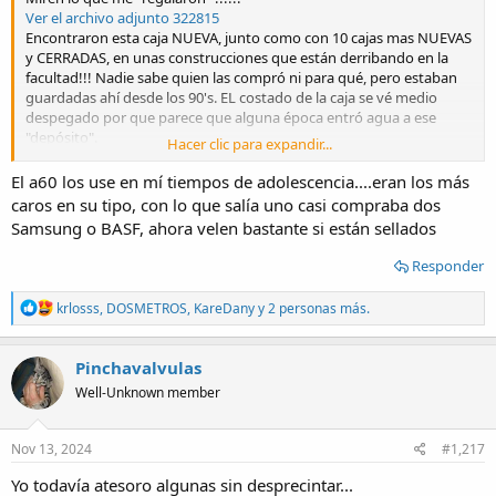
Ver el archivo adjunto 322815
Encontraron esta caja NUEVA, junto como con 10 cajas mas NUEVAS
y CERRADAS, en unas construcciones que están derribando en la
facultad!!! Nadie sabe quien las compró ni para qué, pero estaban
guardadas ahí desde los 90's. EL costado de la caja se vé medio
despegado por que parece que alguna época entró agua a ese
"depósito".
Hacer clic para expandir...
Como estaban tirando a la basura todo lo que había adentro, un
amigo recuperó todos los cassettes (y cartoneó bastantes otras
El a60 los use en mí tiempos de adolescencia....eran los más
cosas) y me regaló una caja
. Esto sí que es una excelente
caros en su tipo, con lo que salía uno casi compraba dos
excusa para hacer un relining de mi deck Toshiba PC-X10 que
Samsung o BASF, ahora velen bastante si están sellados
mostré en este tema, aunque desconocía por completo este
Responder
modelo de cassettes TDK
R
krlosss
,
DOSMETROS
,
KareDany
y 2 personas más.
e
a
c
Pinchavalvulas
t
Well-Unknown member
i
o
n
s
Nov 13, 2024
#1,217
:
Yo todavía atesoro algunas sin desprecintar...