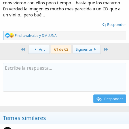
convivieron con ellos poco tiempo....hasta que los mataron...
En verdad la imagen es mucho mas parecida a un CD que a
un vinilo...pero bué...
Responder
R
Pinchavalvulas
y
DMLUNA
e
a
c
Primero
Último
Ant
61 de 62
Siguiente
t
i
o
n
s
:
Responder
Temas similares