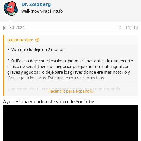
c
Dr. Zoidberg
t
Well-known-Papá Pitufo
i
o
n
s
Jun 30, 2024
#1,214
:
ccolonna dijo:
El Vúmetro lo dejé en 2 modos.
El 0 dB se lo dejé con el osciloscopio milesimas antes de que recorte
el pico de señal (tuve que negociar porque no recortaba igual con
graves y agudos ) lo dejé para los graves donde era mas notorio y
fácil llegar a los picos. Este ajuste con resistores fijos
Y un modo visual, con un potenciometro que es un shunt del
Hacer clic para expandir...
resistor anterior y permite ver la escala llegar hasta el rojo con un
volumen moderado, es solamente decorativo y acompaña la
Ayer estaba viendo este video de YouTube:
música con todos los leds
Sino ...el 90% del uso...solo los primeros 3 leds funcionan !!!
Lo comento porque conviene hacer una pavada así antes de cerrar.