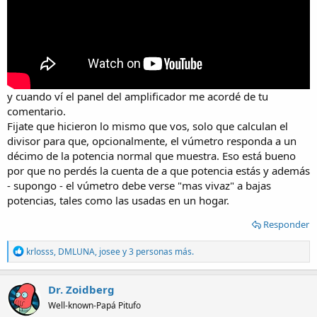
y cuando ví el panel del amplificador me acordé de tu
comentario.
Fijate que hicieron lo mismo que vos, solo que calculan el
divisor para que, opcionalmente, el vúmetro responda a un
décimo de la potencia normal que muestra. Eso está bueno
por que no perdés la cuenta de a que potencia estás y además
- supongo - el vúmetro debe verse "mas vivaz" a bajas
potencias, tales como las usadas en un hogar.
Responder
R
krlosss
,
DMLUNA
,
josee
y 3 personas más.
e
a
c
Dr. Zoidberg
t
Well-known-Papá Pitufo
i