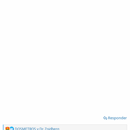
Responder
R
DOSMETROS
y
Dr. Zoidberg