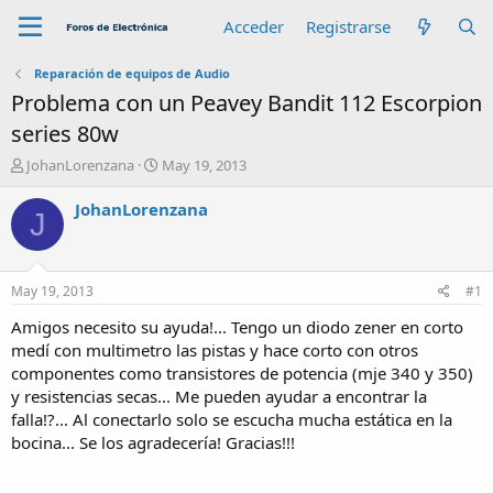
Acceder
Registrarse
Reparación de equipos de Audio
Problema con un Peavey Bandit 112 Escorpion
series 80w
A
F
JohanLorenzana
May 19, 2013
u
e
t
c
JohanLorenzana
J
o
h
r
a
d
e
May 19, 2013
#1
i
n
Amigos necesito su ayuda!... Tengo un diodo zener en corto
i
medí con multimetro las pistas y hace corto con otros
c
componentes como transistores de potencia (mje 340 y 350)
i
y resistencias secas... Me pueden ayudar a encontrar la
o
falla!?... Al conectarlo solo se escucha mucha estática en la
bocina... Se los agradecería! Gracias!!!