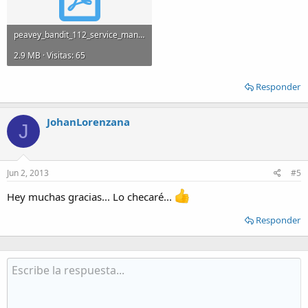
peavey_bandit_112_service_manual.pdf
2.9 MB · Visitas: 65
Responder
JohanLorenzana
J
Jun 2, 2013
#5
Hey muchas gracias... Lo checaré...
Responder