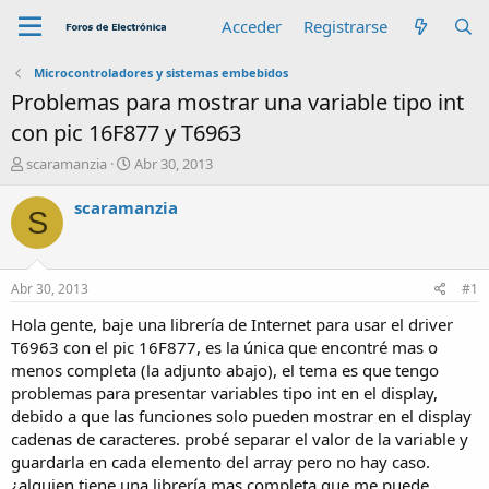
Acceder
Registrarse
Microcontroladores y sistemas embebidos
Problemas para mostrar una variable tipo int
con pic 16F877 y T6963
A
F
scaramanzia
Abr 30, 2013
u
e
t
c
scaramanzia
S
o
h
r
a
d
e
Abr 30, 2013
#1
i
n
Hola gente, baje una librería de Internet para usar el driver
i
T6963 con el pic 16F877, es la única que encontré mas o
c
menos completa (la adjunto abajo), el tema es que tengo
i
problemas para presentar variables tipo int en el display,
o
debido a que las funciones solo pueden mostrar en el display
cadenas de caracteres. probé separar el valor de la variable y
guardarla en cada elemento del array pero no hay caso.
¿alguien tiene una librería mas completa que me puede