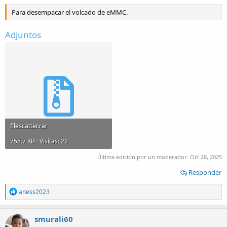
Para desempacar el volcado de eMMC.
Adjuntos
filescatter.rar
755.7 KB · Visitas: 22
Última edición por un moderador:
Oct 28, 2025
Responder
R
aness2023
e
a
c
smurali60
t