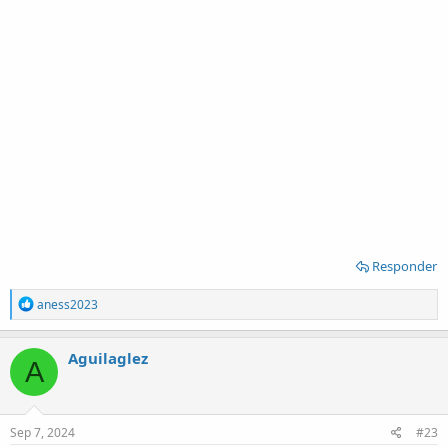
Responder
R
aness2023
e
a
c
Aguilaglez
A
t
i
o
n
s
Sep 7, 2024
#23
: