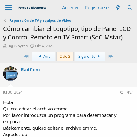
Acceder
Registrarse
Reparación de TV y equipos de Video
Cómo cambiar el Logotipo, tipo de Panel LCD
y Control Remoto en TV Smart (SoC Mstar)
A
F
D@rkbytes
Dic 4, 2022
u
e
Primero
Último
Ant
2 de 3
Siguiente
t
c
o
h
r
a
RadCom
d
e
i
n
Jul 30, 2024
#21
i
c
Hola
i
Quiero editar el archivo emmc
o
Por favor introduzca un programa para desempacar y
empacar.
Básicamente, quiero editar el archivo emmc.
Agradecido