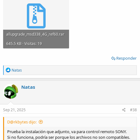
allupgrade_msd338_4G_ref60.rar
645.5 KB · Visitas: 19
Responder
R
Natas
e
a
c
Natas
t
i
o
n
s
Sep 21, 2025
#38
:
D@rkbytes dijo:
Prueba la instalación que adjunto, va para control remoto SONY.
Si no funciona, podría ser porque los archivos no son compatibles.