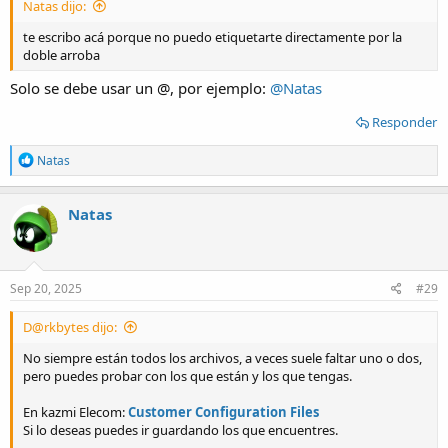
Natas dijo:
te escribo acá porque no puedo etiquetarte directamente por la
doble arroba
Solo se debe usar un @, por ejemplo:
@Natas
Responder
R
Natas
e
a
c
Natas
t
i
o
n
s
Sep 20, 2025
#29
:
D@rkbytes dijo:
No siempre están todos los archivos, a veces suele faltar uno o dos,
pero puedes probar con los que están y los que tengas.
En kazmi Elecom:
Customer Configuration Files
Si lo deseas puedes ir guardando los que encuentres.