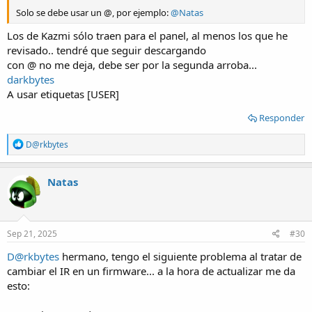
Solo se debe usar un @, por ejemplo:
@Natas
Los de Kazmi sólo traen para el panel, al menos los que he
revisado.. tendré que seguir descargando
con @ no me deja, debe ser por la segunda arroba...
darkbytes
A usar etiquetas [USER]
Responder
R
D@rkbytes
e
a
c
Natas
t
i
o
n
s
Sep 21, 2025
#30
:
D@rkbytes
hermano, tengo el siguiente problema al tratar de
cambiar el IR en un firmware... a la hora de actualizar me da
esto: