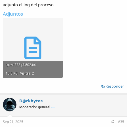
adjunto el log del proceso
Adjuntos
tp.ms338.pb802.txt
10.5 KB · Visitas: 2
Responder
D@rkbytes
Moderador general
Sep 21, 2025
#35