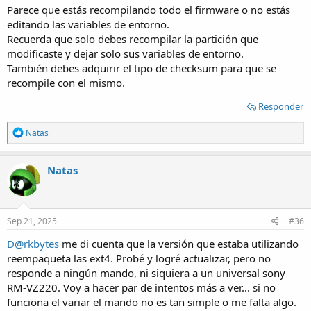
Parece que estás recompilando todo el firmware o no estás
editando las variables de entorno.
Recuerda que solo debes recompilar la partición que
modificaste y dejar solo sus variables de entorno.
También debes adquirir el tipo de checksum para que se
recompile con el mismo.
Responder
R
Natas
e
a
c
Natas
t
i
o
n
s
Sep 21, 2025
#36
:
D@rkbytes
me di cuenta que la versión que estaba utilizando
reempaqueta las ext4. Probé y logré actualizar, pero no
responde a ningún mando, ni siquiera a un universal sony
RM-VZ220. Voy a hacer par de intentos más a ver... si no
funciona el variar el mando no es tan simple o me falta algo.