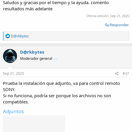
Saludos y gracias por el tiempo y la ayuda. comento
resultados más adelante
Última edición:
Sep 21, 2025
Responder
R
D@rkbytes
e
a
c
D@rkbytes
t
Moderador general
i
o
n
s
Sep 21, 2025
#37
:
Prueba la instalación que adjunto, va para control remoto
SONY.
Si no funciona, podría ser porque los archivos no son
compatibles.
Adjuntos