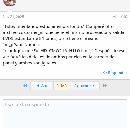
i
o
n
s
Nov 21, 2025
#40
:
"Estoy intentando estudiar esto a fondo." Comparé otro
archivo customer_ini que tiene el mismo procesador y salida
LVDS estándar de 51 pines, pero tiene el mismo
"m_pPanelName =
"/config/panel/FullHD_CMO216_H1L01.ini";" Después de eso,
verifiqué los detalles de ambos paneles en la carpeta del
panel y ambos son iguales.
Responder
Primero
Último
Ant
2 de 3
Siguiente