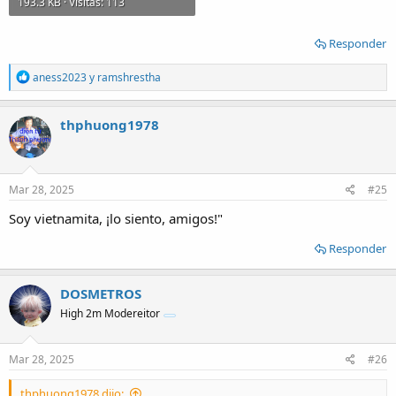
193.3 KB · Visitas: 113
Responder
R
aness2023
y
ramshrestha
e
a
c
thphuong1978
t
i
o
n
s
Mar 28, 2025
#25
:
Soy vietnamita, ¡lo siento, amigos!"
Responder
DOSMETROS
High 2m Modereitor
Mar 28, 2025
#26
thphuong1978 dijo: