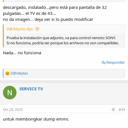
descargado, instalado...pero está para pantalla de 32
pulgadas... el TV es de 43...
no da imagen... deja ver si lo puedo modificar
D@rkbytes dijo:
Prueba la instalación que adjunto, va para control remoto SONY.
Si no funciona, podría ser porque los archivos no son compatibles.
Nada... no funciona
Responder
R
D@rkbytes
e
a
c
SERVICE TV
t
i
o
n
s
Oct 28, 2025
#39
:
untuk membongkar dump emmc