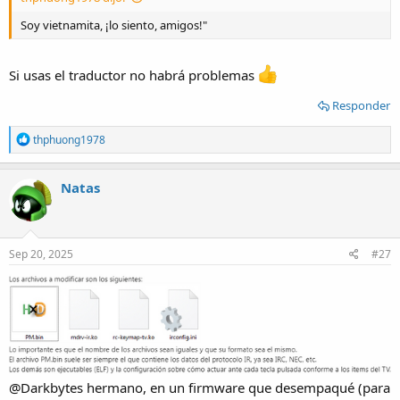
Soy vietnamita, ¡lo siento, amigos!"
Si usas el traductor no habrá problemas
Responder
R
thphuong1978
e
a
c
Natas
t
i
o
n
s
Sep 20, 2025
#27
:
@Darkbytes hermano, en un firmware que desempaqué (para