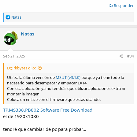
Responder
R
Natas
e
a
c
Natas
t
i
o
n
s
Sep 21, 2025
#34
:
D@rkbytes dijo:
Utiliza la última versión de
MSUT (v3.1.0)
porque ya tiene todo lo
necesario para desempacar y empacar EXT4.
Con esa aplicación ya no tendrás que utilizar aplicaciones extra ni
montar la imagen.
Coloca un enlace con el firmware que estás usando.
TP.MS338.PB802 Software Free Download
el de 1920x1080
tendré que cambiar de pc para probar...