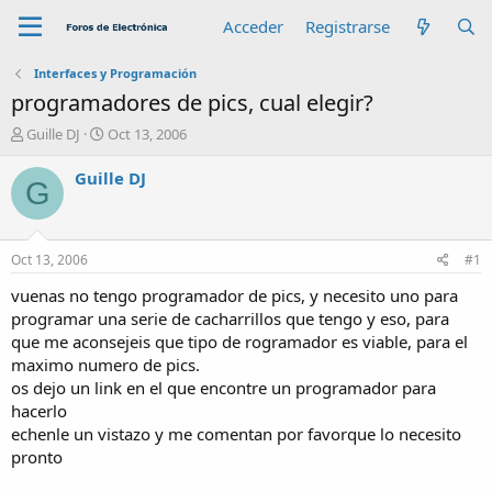
Acceder
Registrarse
Interfaces y Programación
programadores de pics, cual elegir?
A
F
Guille DJ
Oct 13, 2006
u
e
t
c
Guille DJ
G
o
h
r
a
d
e
Oct 13, 2006
#1
i
n
vuenas no tengo programador de pics, y necesito uno para
i
programar una serie de cacharrillos que tengo y eso, para
c
que me aconsejeis que tipo de rogramador es viable, para el
i
maximo numero de pics.
o
os dejo un link en el que encontre un programador para
hacerlo
echenle un vistazo y me comentan por favorque lo necesito
pronto