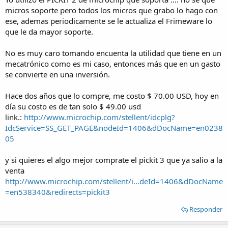
micros soporte pero todos los micros que grabo lo hago con
ese, ademas periodicamente se le actualiza el Frimeware lo
que le da mayor soporte.
No es muy caro tomando encuenta la utilidad que tiene en un
mecatrónico como es mi caso, entonces más que en un gasto
se convierte en una inversión.
Hace dos años que lo compre, me costo $ 70.00 USD, hoy en
día su costo es de tan solo $ 49.00 usd
link.:
http://www.microchip.com/stellent/idcplg?
IdcService=SS_GET_PAGE&nodeId=1406&dDocName=en0238
05
y si quieres el algo mejor comprate el pickit 3 que ya salio a la
venta
http://www.microchip.com/stellent/i...deId=1406&dDocName
=en538340&redirects=pickit3
Responder