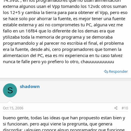
14.3Vdc , en los programadores que no usan alimentacion
externa algunos usan el Vpp tomando los 12vdc otros suman
los 12+5 y cambia la tierra para para obtener el Vpp, pero eso
se hace solo por ahorrar la fuente, es mejor tener una fuente
estable externa y asi no comprometes tu PC, alguna vez me
fallo en un 16f84 que lo diferente de los demas era que
ytilizaba toda la memoria de programa y se demoraba
programandolo y al parecer no escribia el final, el problema
era la fuente, desde ahi, cero programadores que tomen la
alimentacion del PC, esa es mi experiencia en tu caso talvez
nunca te falle pero yo prefiero lo otro, chauuuuuuuuuu
Responder
shadown
S
Oct 15, 2006
#10
bueno gente, todas las ideas que han propuesto estan bien y
si funcionan. pero aqui viene la pregrunta, que genera
discordia: ¿alguien conoce algun programador que funcione