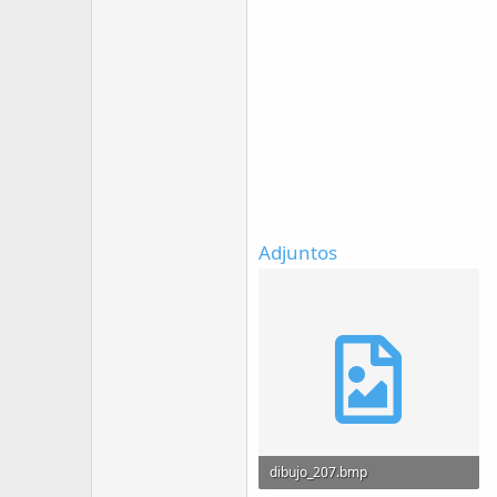
Adjuntos
dibujo_207.bmp