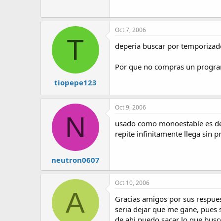
Oct 7, 2006
T
deperia buscar por temporizado
Por que no compras un program
tiopepe123
Oct 9, 2006
N
usado como monoestable es decir
repite infinitamente llega sin 
neutron0607
Oct 10, 2006
A
Gracias amigos por sus respues
seria dejar que me gane, pues s
de ahi puedo sacar lo que busc