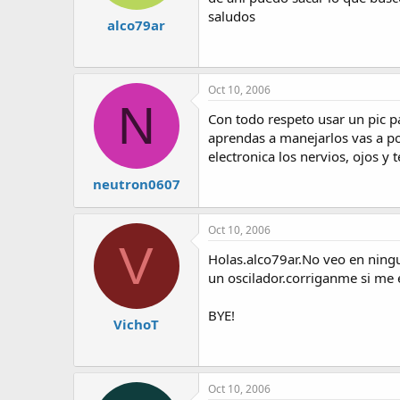
saludos
alco79ar
Oct 10, 2006
N
Con todo respeto usar un pic pa
aprendas a manejarlos vas a pod
electronica los nervios, ojos y
neutron0607
Oct 10, 2006
V
Holas.alco79ar.No veo en ning
un oscilador.corriganme si me 
BYE!
VichoT
Oct 10, 2006