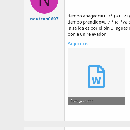
tiempo apagado= 0.7* (R1+R2)*
neutron0607
tiempo prendido=0.7 * R1*Valor
la salida es por el pin 3, aguas
ponle un relevador
Adjuntos
favor_423.doc
92.5 KB · Visitas: 37