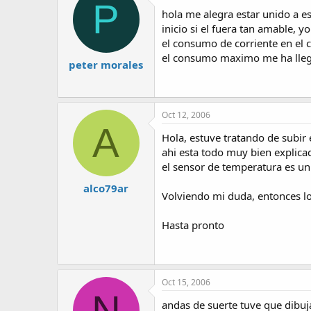
P
hola me alegra estar unido a e
inicio si el fuera tan amable, 
el consumo de corriente en el c
el consumo maximo me ha llegad
peter morales
Oct 12, 2006
A
Hola, estuve tratando de subir 
ahi esta todo muy bien explica
el sensor de temperatura es un
alco79ar
Volviendo mi duda, entonces l
Hasta pronto
Oct 15, 2006
N
andas de suerte tuve que dibuja