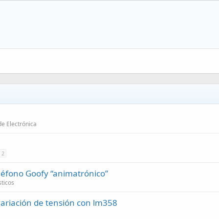
e Electrónica
2
eléfono Goofy “animatrónico”
ticos
variación de tensión con lm358