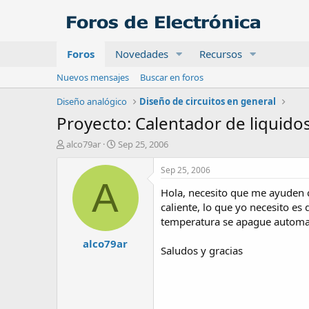
Foros
Novedades
Recursos
Nuevos mensajes
Buscar en foros
Diseño analógico
Diseño de circuitos en general
Proyecto: Calentador de liquid
A
F
alco79ar
Sep 25, 2006
u
e
t
c
Sep 25, 2006
o
h
A
Hola, necesito que me ayuden c
r
a
d
caliente, lo que yo necesito es
e
temperatura se apague automatic
i
alco79ar
n
Saludos y gracias
i
c
i
o