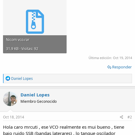
Nicom vco.rar
31.9 KB · Visitas: 92
Última edición:
Oct 19, 2014
Responder
R
Daniel Lopes
e
a
c
Daniel Lopes
t
Miembro Geconocido
i
o
n
s
Oct 18, 2014
#2
:
Hola caro mrcuti , ese VCO realmente es mui bueno , tiene
bajo ruido SSB (bandas laterares) , lo tanque oscilador