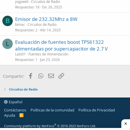
jogyweb
Circuitos de Radio
Respuestas
18
Dic 26, 2025
Emisor de 232.32Mhz a 8W
B
bimac
Circuitos de Radio
Respuestas
2
Abr 14, 2025
Evaluación de fuentes boost TPS61322
L
alimentadas por supercapacitor de 2.7 V
Lalo01
Fuentes de Alimentación
Respuestas
1
Jun 23, 2026
Facebook
WhatsApp
Email
Enlace
Compartir:
Circuitos de Radio
Español
Contáctanos
Políticas de la comunidad
Política de Privacidad
Ayuda
R
S
S
®
Community platform by XenForo
© 2010-2023 XenForo Ltd.