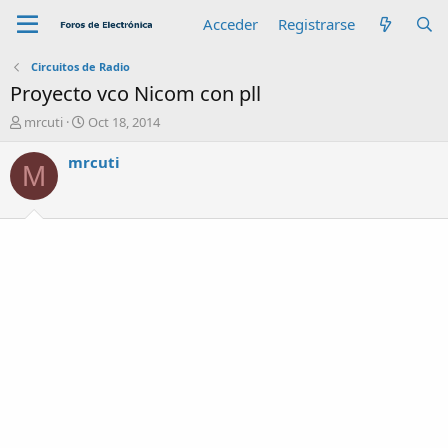
Acceder
Registrarse
Circuitos de Radio
Proyecto vco Nicom con pll
A
F
mrcuti
Oct 18, 2014
u
e
t
c
mrcuti
M
o
h
r
a
d
e
i
n
i
c
i
o