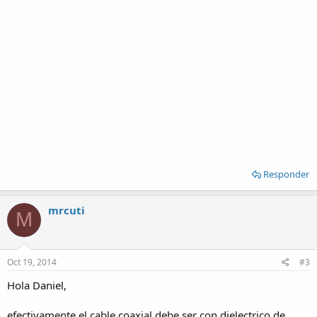
Responder
mrcuti
M
Oct 19, 2014
#3
Hola Daniel,
efectivamente el cable coaxial debe ser con dielectrico de