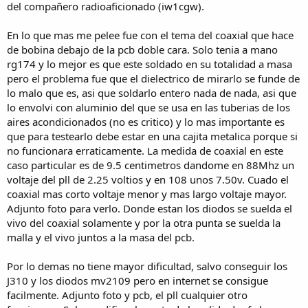
del compañero radioaficionado (iw1cgw).
En lo que mas me pelee fue con el tema del coaxial que hace
de bobina debajo de la pcb doble cara. Solo tenia a mano
rg174 y lo mejor es que este soldado en su totalidad a masa
pero el problema fue que el dielectrico de mirarlo se funde de
lo malo que es, asi que soldarlo entero nada de nada, asi que
lo envolvi con aluminio del que se usa en las tuberias de los
aires acondicionados (no es critico) y lo mas importante es
que para testearlo debe estar en una cajita metalica porque si
no funcionara erraticamente. La medida de coaxial en este
caso particular es de 9.5 centimetros dandome en 88Mhz un
voltaje del pll de 2.25 voltios y en 108 unos 7.50v. Cuado el
coaxial mas corto voltaje menor y mas largo voltaje mayor.
Adjunto foto para verlo. Donde estan los diodos se suelda el
vivo del coaxial solamente y por la otra punta se suelda la
malla y el vivo juntos a la masa del pcb.
Por lo demas no tiene mayor dificultad, salvo conseguir los
J310 y los diodos mv2109 pero en internet se consigue
facilmente. Adjunto foto y pcb, el pll cualquier otro