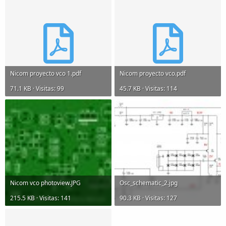
Nicom proyecto vco 1.pdf
Nicom proyecto vco.pdf
71.1 KB · Visitas: 99
45.7 KB · Visitas: 114
Nicom vco photoview.JPG
Osc_schematic_2.jpg
215.5 KB · Visitas: 141
90.3 KB · Visitas: 127