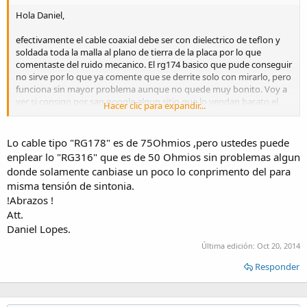
Hola Daniel,
efectivamente el cable coaxial debe ser con dielectrico de teflon y
soldada toda la malla al plano de tierra de la placa por lo que
comentaste del ruido mecanico. El rg174 basico que pude conseguir
no sirve por lo que ya comente que se derrite solo con mirarlo, pero
funciona sin mayor problema aunque no quede muy bonito. Voy a
ver si consigo por san google algun sitio que lo vendan barato el
Hacer clic para expandir...
rg178 con teflon en vez de plastico como ocurre con el rg174.
Un abrazo.
Lo cable tipo "RG178" es de 75Ohmios ,pero ustedes puede
enplear lo "RG316" que es de 50 Ohmios sin problemas algun
donde solamente canbiase un poco lo conprimento del para
misma tensión de sintonia.
!Abrazos !
Att.
Daniel Lopes.
Última edición:
Oct 20, 2014
Responder