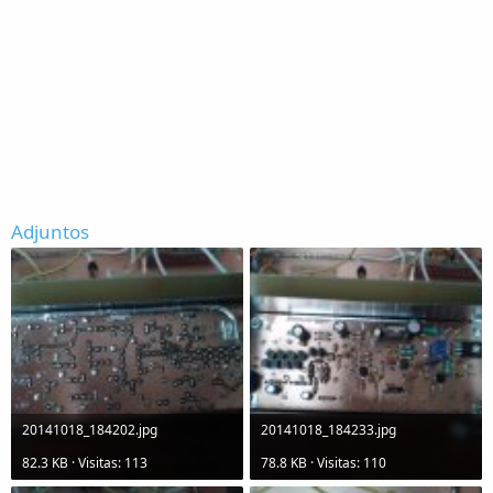
Adjuntos
20141018_184202.jpg
20141018_184233.jpg
82.3 KB · Visitas: 113
78.8 KB · Visitas: 110