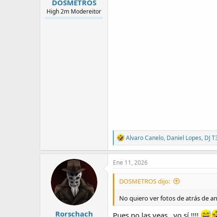
DOSMETROS
High 2m Modereitor
R
Alvaro Canelo
,
Daniel Lopes
,
DJ T
e
a
c
Ene 11, 2026
t
i
DOSMETROS dijo:
o
n
No quiero ver fotos de atrás de a
s
:
Rorschach
Pues no las veas , yo sí !!!!