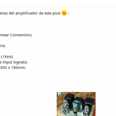
genes del amplificador de este post
:
inear Connection)
kHz
 (1kHz)
 Input Signals)
x 300 x 180mm