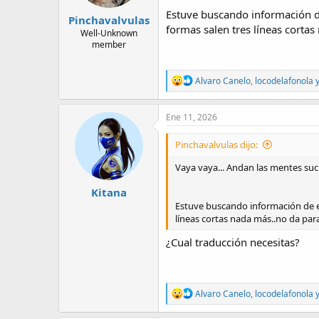
:
Estuve buscando información de
Pinchavalvulas
formas salen tres líneas corta
Well-Unknown
member
R
Alvaro Canelo
,
locodelafonola
e
a
c
Ene 11, 2026
t
i
Pinchavalvulas dijo:
o
n
Vaya vaya... Andan las mentes suci
s
:
Kitana
Estuve buscando información de es
líneas cortas nada más..no da pa
¿Cual traducción necesitas?
R
Alvaro Canelo
,
locodelafonola
e
a