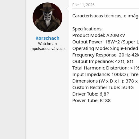
c
Ene 11, 2026
t
i
Características técnicas, e imá
o
n
Specifications:
s
:
Product Model: A20MKV
Rorschach
Output Power: 18W*2 (Super L
Watchman
Operating Mode: Single-Ended
impulsado a válvulas
Frequency Response: 20Hz-42
Output Impedance: 42Ω, 8Ω
Total Harmonic Distortion: <1%
Input Impedance: 100kΩ (Three
Dimensions (W x D x H): 378 
Custom Rectifier Tube: 5U4G
Driver Tube: 6J8P
Power Tube: KT88