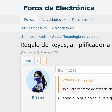
Foros
Novedades
Recursos
Nuevos mensajes
Buscar en foros
Sistemas de Audio
Audio: Tecnología valvular
Regalo de Reyes, amplificador a 
A
F
antoito
Ene 9, 2026
u
e
Ant
1
2
t
c
o
h
r
a
Ene 11, 2026
d
e
DOSMETROS dijo:
i
n
No quiero ver fotos de atrás de a
i
Kitana
c
Cuando dijo que no se le va a 
i
o