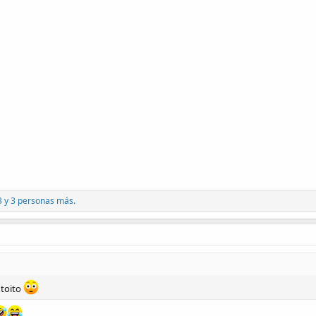
3
y 3 personas más.
ntoito