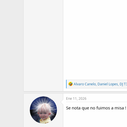
R
Alvaro Canelo
,
Daniel Lopes
,
DJ T
e
a
c
Ene 11, 2026
t
i
Se nota que no fuimos a misa 
o
n
s
: