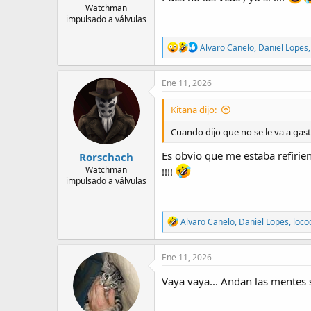
Watchman
impulsado a válvulas
R
Alvaro Canelo
,
Daniel Lopes
e
a
c
Ene 11, 2026
t
i
Kitana dijo:
o
n
Cuando dijo que no se le va a gas
s
:
Es obvio que me estaba refirie
Rorschach
Watchman
!!!!
impulsado a válvulas
R
Alvaro Canelo
,
Daniel Lopes
,
loco
e
a
c
Ene 11, 2026
t
i
Vaya vaya... Andan las mentes 
o
n
s