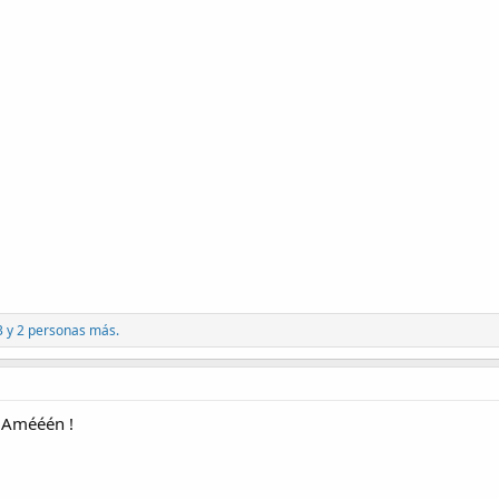
3
y 2 personas más.
! Amééén !