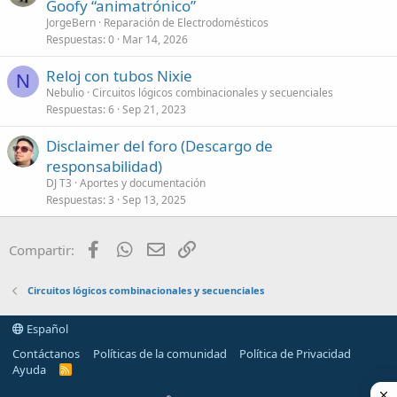
Goofy “animatrónico”
JorgeBern
Reparación de Electrodomésticos
Respuestas
0
Mar 14, 2026
Reloj con tubos Nixie
N
Nebulio
Circuitos lógicos combinacionales y secuenciales
Respuestas
6
Sep 21, 2023
Disclaimer del foro (Descargo de
responsabilidad)
DJ T3
Aportes y documentación
Respuestas
3
Sep 13, 2025
Facebook
WhatsApp
Email
Enlace
Compartir:
Circuitos lógicos combinacionales y secuenciales
Español
Contáctanos
Políticas de la comunidad
Política de Privacidad
Ayuda
R
S
S