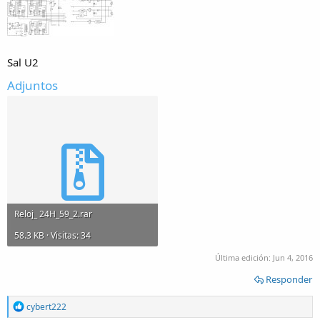
Sal U2
Adjuntos
Reloj_ 24H_59_2.rar
58.3 KB · Visitas: 34
Última edición:
Jun 4, 2016
Responder
R
cybert222
e