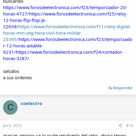
buscando
https://www.forosdeelectronica.com/f23/temporizador-20-
horas-4727/
https://www.forosdeelectronica.com/f25/reloj-
12-horas-flip-flop-jk-
22658/
https://www.forosdeelectronica.com/f11/reloj-digital-
horas-min-seg-hora-civil-hora-militar-
25395/
https://www.forosdeelectronica.com/f23/temporizado
r-12-horas-astable-
9231/
https://www.forosdeelectronica.com/f24/contador-
horas-3287/
saludos
a sus ordenes
Responder
coelectro
C
Jun 6, 2010
#14
gracias amigos ya lo pude resolverlo del reloj, ahora tengo