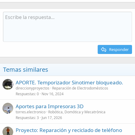
a
c
t
i
o
n
s
:
Responder
Temas similares
APORTE. Temporizador Sinotimer bloqueado.
direccionyproyectos
Reparación de Electrodomésticos
Respuestas
0
Nov 16, 2024
Aportes para Impresoras 3D
torres.electronico
Robótica, Domótica y Mecatrónica
Respuestas
3
Jun 17, 2026
Proyecto: Reparación y reciclado de teléfono