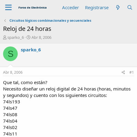
Acceder
Registrarse
Circuitos lógicos combinacionales y secuenciales
Reloj de 24 horas
A
F
sparko_6
Abr 8, 2006
u
e
t
c
sparko_6
S
o
h
r
a
d
e
Abr 8, 2006
#1
i
n
Que tal, como están?
i
Necesito diseñar un reloj digital de 24 horas (horas, minutos
c
y segundos) y cuento con los siguientes circuitos:
i
74ls193
o
74ls47
74ls08
74ls04
74ls02
74ls11