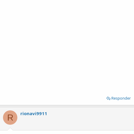
Responder
rionavi9911
R