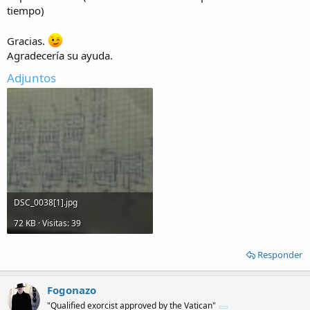
tiempo)
Gracias.
Agradecería su ayuda.
Adjuntos
DSC_0038[1].jpg
72 KB · Visitas: 39
Responder
Fogonazo
"Qualified exorcist approved by the Vatican"