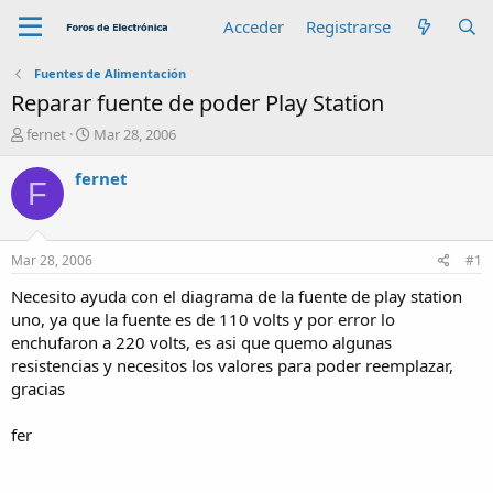
Acceder
Registrarse
Fuentes de Alimentación
Reparar fuente de poder Play Station
A
F
fernet
Mar 28, 2006
u
e
t
c
fernet
F
o
h
r
a
d
e
Mar 28, 2006
#1
i
n
Necesito ayuda con el diagrama de la fuente de play station
i
uno, ya que la fuente es de 110 volts y por error lo
c
enchufaron a 220 volts, es asi que quemo algunas
i
resistencias y necesitos los valores para poder reemplazar,
o
gracias
fer