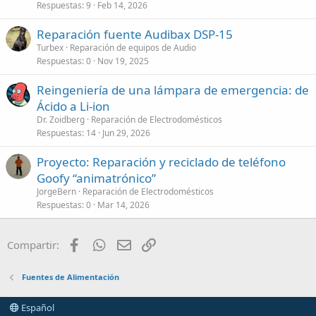
Respuestas
9
Feb 14, 2026
Reparación fuente Audibax DSP-15
Turbex
Reparación de equipos de Audio
Respuestas
0
Nov 19, 2025
Reingeniería de una lámpara de emergencia: de
Ácido a Li-ion
Dr. Zoidberg
Reparación de Electrodomésticos
Respuestas
14
Jun 29, 2026
Proyecto: Reparación y reciclado de teléfono
Goofy “animatrónico”
JorgeBern
Reparación de Electrodomésticos
Respuestas
0
Mar 14, 2026
Facebook
WhatsApp
Email
Enlace
Compartir:
Fuentes de Alimentación
Español