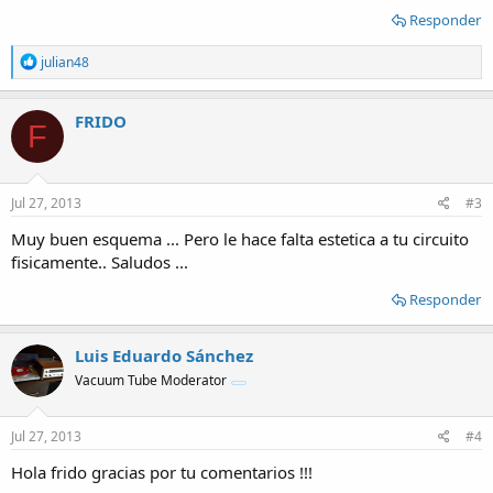
Responder
R
julian48
e
a
c
FRIDO
F
t
i
o
n
s
Jul 27, 2013
#3
:
Muy buen esquema ... Pero le hace falta estetica a tu circuito
fisicamente.. Saludos ...
Responder
Luis Eduardo Sánchez
Vacuum Tube Moderator
Jul 27, 2013
#4
Hola frido gracias por tu comentarios !!!