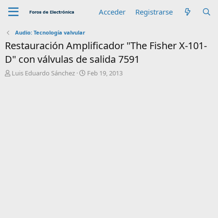
Acceder
Registrarse
Audio: Tecnología valvular
Restauración Amplificador "The Fisher X-101-
D" con válvulas de salida 7591
A
F
Luis Eduardo Sánchez
Feb 19, 2013
u
e
t
c
o
h
r
a
d
e
i
n
i
c
i
o