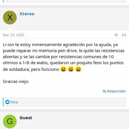
e
a
c
Xtereo
X
t
i
o
n
s
Mar 25, 2005
#3
:
Li-ion te estoy inmensamente agradecido por la ayuda, ya
puede reparar mi memoria pen drive, le quite las resistencias
abiertas y se las cambie por resistencias comunes de 10
ohmios a 1/8 de watio, quedaron un poquito feos los puntos
de soldadura, pero funciono
Gracias viejo.
Responder
R
frica
e
a
c
Guest
G
t
i