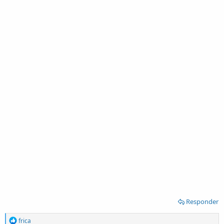
Responder
R
frica