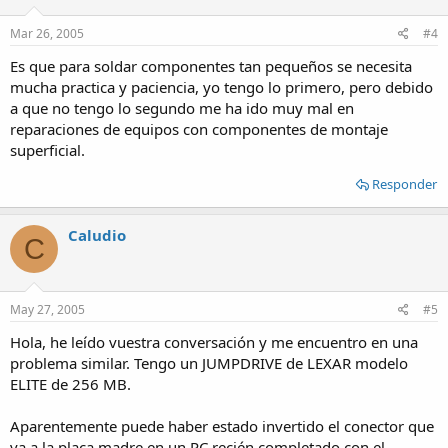
o
n
s
Mar 26, 2005
#4
:
Es que para soldar componentes tan pequeños se necesita
mucha practica y paciencia, yo tengo lo primero, pero debido
a que no tengo lo segundo me ha ido muy mal en
reparaciones de equipos con componentes de montaje
superficial.
Responder
Caludio
C
May 27, 2005
#5
Hola, he leído vuestra conversación y me encuentro en una
problema similar. Tengo un JUMPDRIVE de LEXAR modelo
ELITE de 256 MB.
Aparentemente puede haber estado invertido el conector que
va a la placa madre en un PC recién completado con el