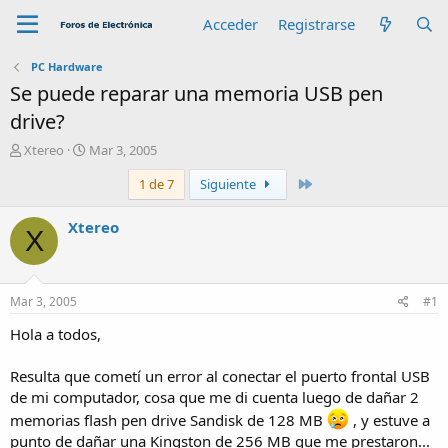
Acceder
Registrarse
PC Hardware
Se puede reparar una memoria USB pen
drive?
A
F
Xtereo
Mar 3, 2005
u
e
Último
1 de 7
Siguiente
t
c
o
h
r
a
Xtereo
X
d
e
i
n
Mar 3, 2005
#1
i
c
Hola a todos,
i
o
Resulta que cometí un error al conectar el puerto frontal USB
de mi computador, cosa que me di cuenta luego de dañar 2
memorias flash pen drive Sandisk de 128 MB
, y estuve a
punto de dañar una Kingston de 256 MB que me prestaron...