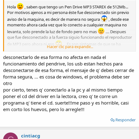
Hola
, saben que tengo un Pen Drive MP3 STAREX de 512Mb...
Por motivos ajenos a mi persona éste fue desconectado sin previo
aviso de la maquina, es decir de manera no segura
, desde ese
momento ahora cada vez que lo conecto a cualquier maquina no
levanta, solo prende la luz de fondo pero no mas
.... Despues
que fue desconectado a la fuerza siguio funcionando el reproductor
de MP3 pero ahora ni eso
... Es son sintomas de que se ha
Hacer clic para expandir...
quemado??
..... Que puedo hacer al respecto??... Estos tipo de
Dispositivos tienes reparación??...
desconectarlo de esa forma no afecta en nada el
funcionamiento del pendrive, los usb estan hechos para
Como ven no tengo la mas minima idea de que puedo hacer, ni de
desconectarse de esa forma, el mensaje de q' debes cerrar de
que le esta sucediendo a mi Pen drive... Agradeceria mucho su
forma segura, ... es cosa de windows, el problema debe ser
colaboración...
otro
por cierto, tenes q' conectarlo a la pc y al mismo tiempo
Gracias....
poner el cd del driver en la lectora, creo q' te corre un
PD: Ayudenme, por fis...
programa q' tiene el cd. suerte!!!me paso y es horrible, casi
em corto los huevos, pero lo arregle!!!
Responder
cintiacg