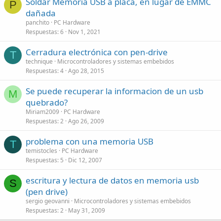
Soldar Memoria USB a placa, en lugar de EMMC
P
dañada
panchito
PC Hardware
Respuestas
6
Nov 1, 2021
Cerradura electrónica con pen-drive
T
technique
Microcontroladores y sistemas embebidos
Respuestas
4
Ago 28, 2015
Se puede recuperar la informacion de un usb
M
quebrado?
Miriam2009
PC Hardware
Respuestas
2
Ago 26, 2009
problema con una memoria USB
T
temistocles
PC Hardware
Respuestas
5
Dic 12, 2007
escritura y lectura de datos en memoria usb
S
(pen drive)
sergio geovanni
Microcontroladores y sistemas embebidos
Respuestas
2
May 31, 2009