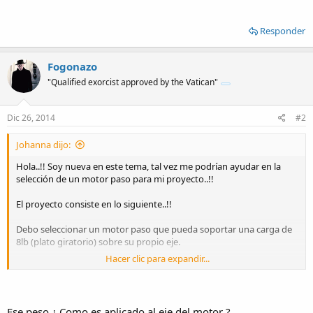
Responder
Fogonazo
"Qualified exorcist approved by the Vatican"
Dic 26, 2014
#2
Johanna dijo:
Hola..!! Soy nueva en este tema, tal vez me podrían ayudar en la
selección de un motor paso para mi proyecto..!!
El proyecto consiste en lo siguiente..!!
Debo seleccionar un motor paso que pueda soportar una carga de
8lb (plato giratorio) sobre su propio eje.
Hacer clic para expandir...
Gracias
=) ...
Ese peso ¿ Como es aplicado al eje del motor ?