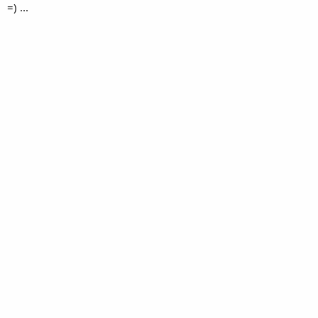
=) ...