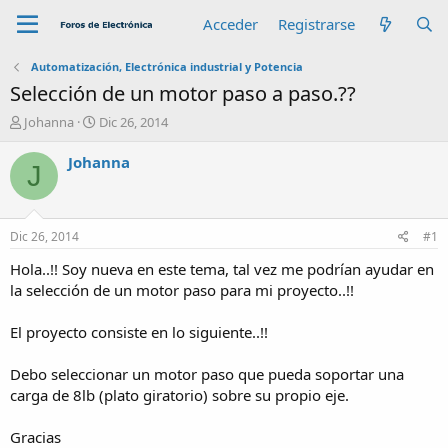
Acceder
Registrarse
Automatización, Electrónica industrial y Potencia
Selección de un motor paso a paso.??
A
F
Johanna
Dic 26, 2014
u
e
t
c
Johanna
J
o
h
r
a
d
e
Dic 26, 2014
#1
i
n
Hola..!! Soy nueva en este tema, tal vez me podrían ayudar en
i
la selección de un motor paso para mi proyecto..!!
c
i
El proyecto consiste en lo siguiente..!!
o
Debo seleccionar un motor paso que pueda soportar una
carga de 8lb (plato giratorio) sobre su propio eje.
Gracias