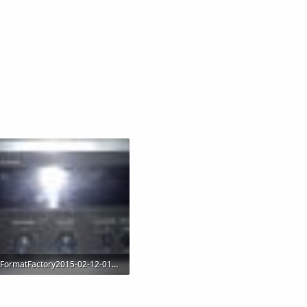
FormatFactory2015-02-12-017.jpg
61.8 KB · Visitas: 34