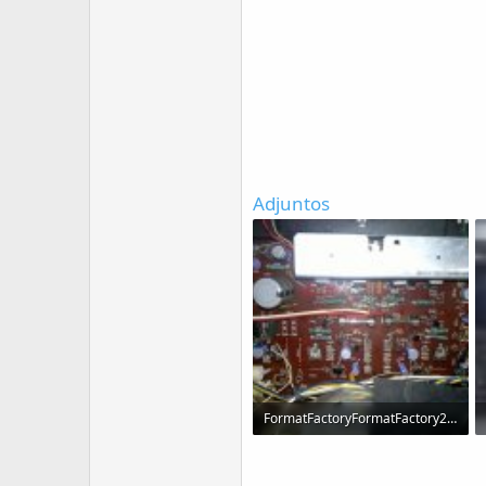
Adjuntos
FormatFactoryFormatFactory2015-02-12-016.jpg
246.6 KB · Visitas: 53