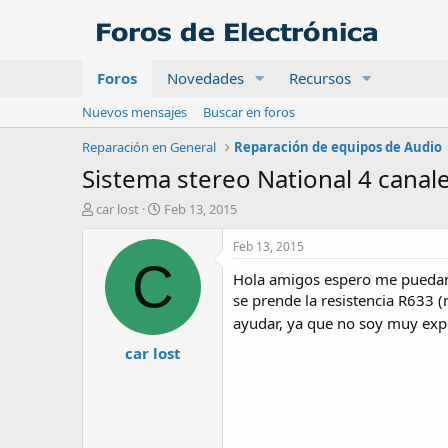
Foros
Novedades
Recursos
Nuevos mensajes
Buscar en foros
Reparación en General
Reparación de equipos de Audio
Sistema stereo National 4 canal
A
F
car lost
Feb 13, 2015
u
e
t
c
Feb 13, 2015
o
h
C
Hola amigos espero me puedan a
r
a
d
se prende la resistencia R633
e
ayudar, ya que no soy muy exp
i
car lost
n
i
c
i
o