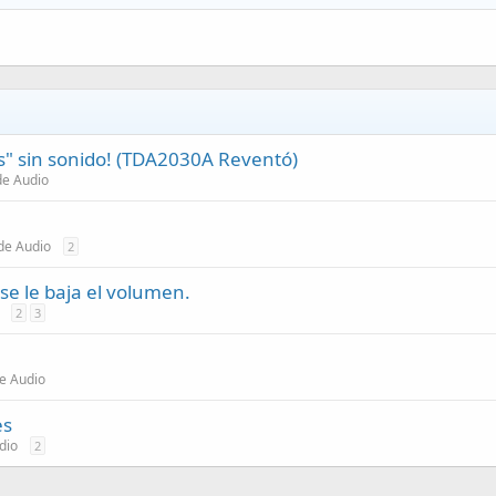
s" sin sonido! (TDA2030A Reventó)
de Audio
de Audio
2
e le baja el volumen.
2
3
e Audio
es
dio
2