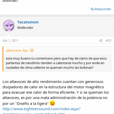
bobinas?
lo que pueda mi conocimiento sobre este concepto
Responder
Tacatomon
Moderador
Abr 1, 2011
#37
aldemarar dijo:
esta muy bueno tu comentario pero que hay de cierto de que esos
parlantes de neodimio tienden a calentarse mucho y por ende en
ciudades de clima caliente se queman mucho las bobinas?
Los altavoces de alto rendimiento cuentan con generosos
disipadores de calor en la estructura del motor magnético
para evacuar ese calor de forma eficiente. Y si se queman los
altavoces, es por una mala administración de la potencia no
por un "Diseño a la ligera"
http://www.eighteensound.com/index.aspx?
mainMenu=view_product&pid=301