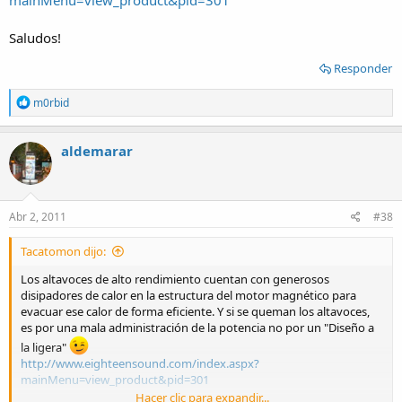
Saludos!
Responder
R
m0rbid
e
a
c
aldemarar
t
i
o
n
s
Abr 2, 2011
#38
:
Tacatomon dijo:
Los altavoces de alto rendimiento cuentan con generosos
disipadores de calor en la estructura del motor magnético para
evacuar ese calor de forma eficiente. Y si se queman los altavoces,
es por una mala administración de la potencia no por un "Diseño a
la ligera"
http://www.eighteensound.com/index.aspx?
mainMenu=view_product&pid=301
Hacer clic para expandir...