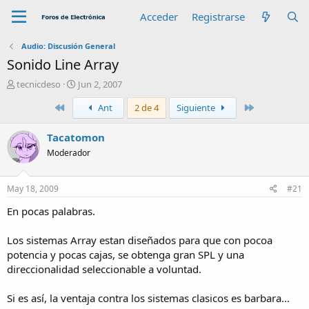
Acceder
Registrarse
Audio: Discusión General
Sonido Line Array
A
F
tecnicdeso
Jun 2, 2007
u
e
Primero
Último
Ant
2 de 4
Siguiente
t
c
o
h
r
a
Tacatomon
d
Moderador
e
i
n
May 18, 2009
#21
i
c
En pocas palabras.
i
o
Los sistemas Array estan diseñados para que con pocoa
potencia y pocas cajas, se obtenga gran SPL y una
direccionalidad seleccionable a voluntad.
Si es así, la ventaja contra los sistemas clasicos es barbara...