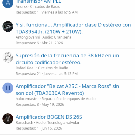
Transmisor AM PLL
A
Andrxx
Circuitos de Radio
Respuestas
1
Viernes a las 6:15 AM
Y si, funciona... Amplificador clase D estéreo con
TDA8954th. (210W + 210W).
Antongiovanni
Audio: Gran señal
Respuestas
6
Abr 21, 2026
Supresión de la frecuencia de 38 kHz en un
circuito codificador estéreo.
Rafael Reali
Circuitos de Radio
Respuestas
21
Jueves a las 5:13 PM
Amplificador "Belcat A25C - Marca Ross" sin
H
sonido! (TDA2030A Reventó)
halocemaster
Reparación de equipos de Audio
Respuestas
8
May 19, 2026
Amplificador BOGEN DS 265
Rorschach
Audio: Tecnología valvular
Respuestas
1
Jun 16, 2026