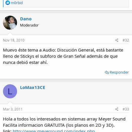
R
m0rbid
e
a
c
Dano
t
Moderador
i
o
n
s
Nov 18, 2010
#32
:
Muevo éste tema a Audio: Discución General, está bastante
lleno de Stickys el subforo de Gran Señal además de que
nunca debió estar ahí.
Responder
LoMax13CE
L
Mar 3, 2011
#33
Hola a todos los interesados en sistemas array Meyer Sound
Facilita informacion GRATUITA (los planos en 2D y 3D).
link:
http://www.meyersound.com/index.php