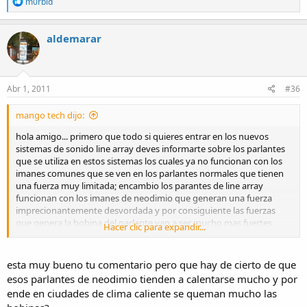
R
m0rbid
e
a
c
aldemarar
t
i
o
n
s
Abr 1, 2011
#36
:
mango tech dijo:
hola amigo... primero que todo si quieres entrar en los nuevos
sistemas de sonido line array deves informarte sobre los parlantes
que se utiliza en estos sistemas los cuales ya no funcionan con los
imanes comunes que se ven en los parlantes normales que tienen
una fuerza muy limitada; encambio los parantes de line array
funcionan con los imanes de neodimio que generan una fuerza
imprecionantemente desvordada y por consiguiente las fuerzas
que genera la bobina del parlante van a ser mucho mas fuertes
Hacer clic para expandir...
mejor dicho me explico si tienes un parlante de 15" de tecnologia
basica y uno de 8" con un magneto de neodimio vas a hacer lo
mismo simple y llanamente porque el embobinado en un neodimio
esta muy bueno tu comentario pero que hay de cierto de que
va a generar unas fuerzas mucho mas elevadas sobre el cono del
esos parlantes de neodimio tienden a calentarse mucho y por
parlante y de hay que den ese sonido tan elebado, espero haverte
ende en ciudades de clima caliente se queman mucho las
guiado un poco pero si tienes alguna duda tratare de enfocarte en