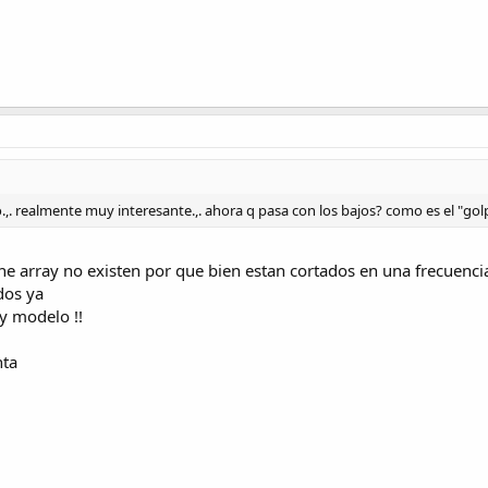
.,. realmente muy interesante.,. ahora q pasa con los bajos? como es el "gol
n line array no existen por que bien estan cortados en una frecuenc
dos ya
y modelo !!
nta