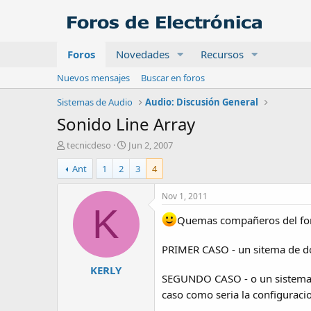
Foros
Novedades
Recursos
Nuevos mensajes
Buscar en foros
Sistemas de Audio
Audio: Discusión General
Sonido Line Array
A
F
tecnicdeso
Jun 2, 2007
u
e
Ant
1
2
3
4
t
c
o
h
r
a
Nov 1, 2011
d
K
e
Quemas compañeros del foro
i
n
PRIMER CASO - un sitema de dos
i
KERLY
c
SEGUNDO CASO - o un sistema de 
i
caso como seria la configuracio
o