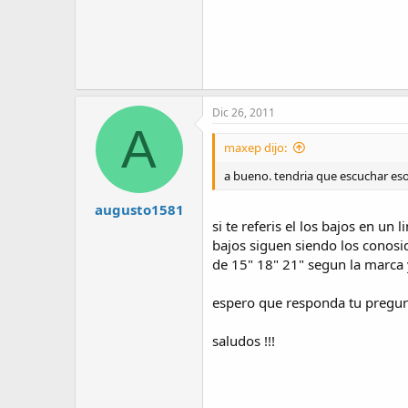
Dic 26, 2011
A
maxep dijo:
a bueno. tendria que escuchar eso
augusto1581
si te referis el los bajos en u
bajos siguen siendo los conosi
de 15" 18" 21" segun la marca 
espero que responda tu pregu
saludos !!!