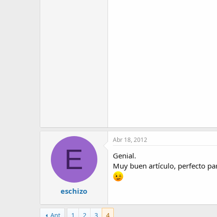
Abr 18, 2012
E
Genial.
Muy buen artículo, perfecto par
eschizo
Ant
1
2
3
4