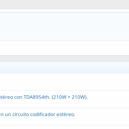
 estéreo con TDA8954th. (210W + 210W).
n un circuito codificador estéreo.