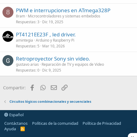
PWM e interrupciones en ATmega328P
8
8ram
Microcontroladores y sistemas embebidos
Respuestas
3
Dic 19, 2025
PT4121EE23F , led driver.
amintegia
Arduino y Raspberry Pi
Respuestas
5
Mar 10, 2026
Retroproyector Sony sin video.
gustavo arias
Reparación de TV y equipos de Video
Respuestas
0
Dic 9, 2025
Facebook
WhatsApp
Email
Enlace
Compartir:
Circuitos lógicos combinacionales y secuenciales
Español
Contáctanos
Políticas de la comunidad
Política de Privacidad
Ayuda
R
S