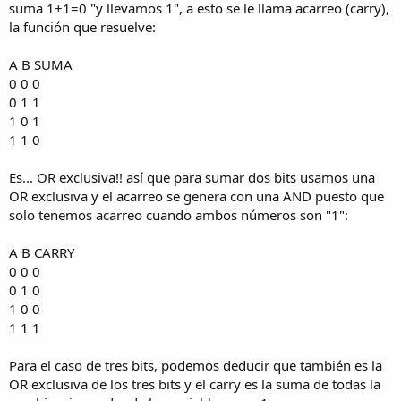
suma 1+1=0 "y llevamos 1", a esto se le llama acarreo (carry),
la función que resuelve:
A B SUMA
0 0 0
0 1 1
1 0 1
1 1 0
Es... OR exclusiva!! así que para sumar dos bits usamos una
OR exclusiva y el acarreo se genera con una AND puesto que
solo tenemos acarreo cuando ambos números son "1":
A B CARRY
0 0 0
0 1 0
1 0 0
1 1 1
Para el caso de tres bits, podemos deducir que también es la
OR exclusiva de los tres bits y el carry es la suma de todas la