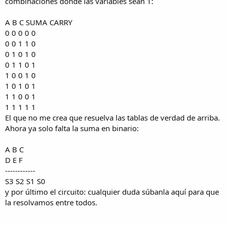
combinaciones donde las variables sean 1:
A B C SUMA CARRY
0 0 0 0 0
0 0 1 1 0
0 1 0 1 0
0 1 1 0 1
1 0 0 1 0
1 0 1 0 1
1 1 0 0 1
1 1 1 1 1
El que no me crea que resuelva las tablas de verdad de arriba.
Ahora ya solo falta la suma en binario:
A B C
D E F
------------
S3 S2 S1 S0
y por último el circuito: cualquier duda súbanla aquí para que
la resolvamos entre todos.