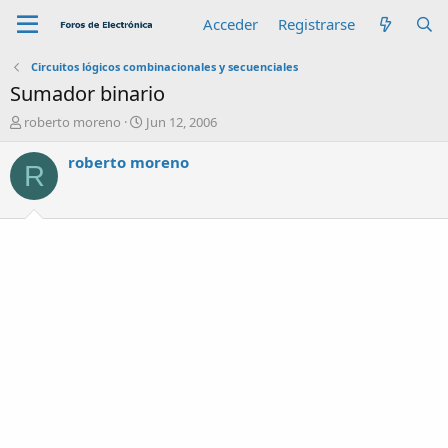
Acceder
Registrarse
Circuitos lógicos combinacionales y secuenciales
Sumador binario
A
F
roberto moreno
Jun 12, 2006
u
e
t
c
roberto moreno
R
o
h
r
a
d
e
i
n
i
c
i
o