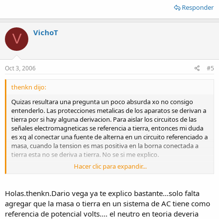
Responder
VichoT
V
Oct 3, 2006
#5
thenkn dijo:
Quizas resultara una pregunta un poco absurda xo no consigo
entenderlo. Las protecciones metalicas de los aparatos se derivan a
tierra por si hay alguna derivacion. Para aislar los circuitos de las
señales electromagneticas se referencia a tierra, entonces mi duda
es xq al conectar una fuente de alterna en un circuito referenciado a
masa, cuando la tension es mas positiva en la borna conectada a
tierra esta no se deriva a tierra. No se si me explico.
Hacer clic para expandir...
Gracias.
Holas.thenkn.Dario vega ya te explico bastante...solo falta
agregar que la masa o tierra en un sistema de AC tiene como
referencia de potencial volts.... el neutro en teoria deveria