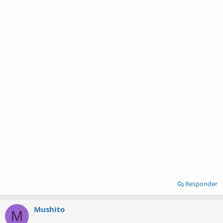
Responder
Mushito
M