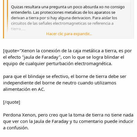
Quizas resultara una pregunta un poco absurda xo no consigo
entenderlo. Las protecciones metalicas de los aparatos se
derivan a tierra por si hay alguna derivacion. Para aislar los
circuitos de las señales electromagneticas se referencia a
tierra,....
Hacer clic para expandir...
la conexión de la caja metálica a tierra, es por el efecto "jaula de
Hacer clic para expandir...
Faraday", con lo que se logra blindar el equipo de cualquier
[quote="Xenon la conexión de la caja metálica a tierra, es por
perturbación electromagnética.
el efecto "jaula de Faraday", con lo que se logra blindar el
equipo de cualquier perturbación electromagnética.
para que el blindaje se efectivo, el borne de tierra debe ser
independiente del borne de neutro cuando utilizamos alimentación
para que el blindaje se efectivo, el borne de tierra debe ser
en AC.
independiente del borne de neutro cuando utilizamos
saludos, 8)
alimentación en AC.
[/quote]
Perdona Xenon, pero creo que la toma de tierra no tiene nada
que ver con la Jaula de Faraday y tu comentario puede inducir
a confusión.