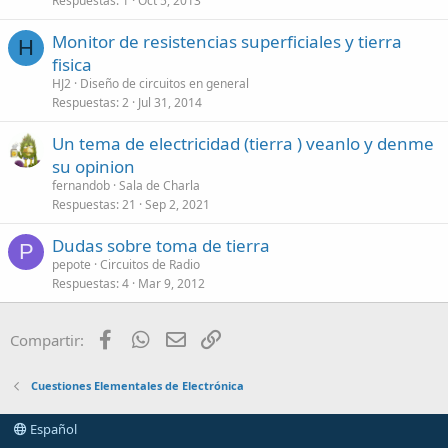
Respuestas
1
Oct 5, 2013
Monitor de resistencias superficiales y tierra
H
fisica
HJ2
Diseño de circuitos en general
Respuestas
2
Jul 31, 2014
Un tema de electricidad (tierra ) veanlo y denme
su opinion
fernandob
Sala de Charla
Respuestas
21
Sep 2, 2021
Dudas sobre toma de tierra
P
pepote
Circuitos de Radio
Respuestas
4
Mar 9, 2012
Facebook
WhatsApp
Email
Enlace
Compartir:
Cuestiones Elementales de Electrónica
Español