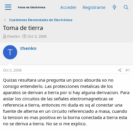
Acceder
Registrarse
Cuestiones Elementales de Electrónica
Toma de tierra
A
F
thenkn
Oct 3, 2006
u
e
t
c
thenkn
T
o
h
r
a
d
e
Oct 3, 2006
#1
i
n
Quizas resultara una pregunta un poco absurda xo no
i
consigo entenderlo. Las protecciones metalicas de los
c
aparatos se derivan a tierra por si hay alguna derivacion. Para
i
aislar los circuitos de las señales electromagneticas se
o
referencia a tierra, entonces mi duda es xq al conectar una
fuente de alterna en un circuito referenciado a masa, cuando
la tension es mas positiva en la borna conectada a tierra esta
no se deriva a tierra. No se si me explico.