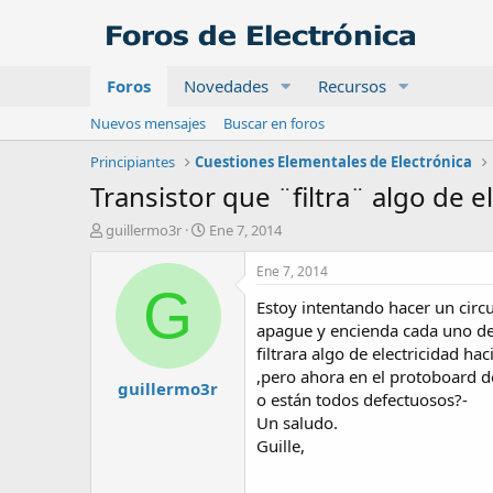
Foros
Novedades
Recursos
Nuevos mensajes
Buscar en foros
Principiantes
Cuestiones Elementales de Electrónica
Transistor que ¨filtra¨ algo de e
A
F
guillermo3r
Ene 7, 2014
u
e
t
c
Ene 7, 2014
o
h
G
Estoy intentando hacer un circu
r
a
d
apague y encienda cada uno de 
e
filtrara algo de electricidad h
i
,pero ahora en el protoboard d
guillermo3r
n
o están todos defectuosos?-
i
Un saludo.
c
Guille,
i
o