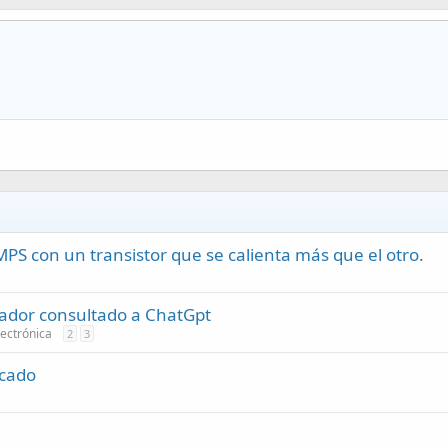
S con un transistor que se calienta más que el otro.
zador consultado a ChatGpt
ectrónica
2
3
rcado