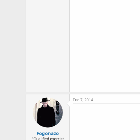
Ene 7, 2014
Fogonazo
"Qualified exorcist