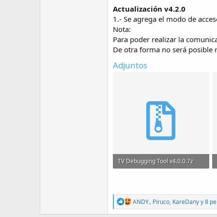
Actualización v4.2.0
1.- Se agrega el modo de acces
Nota:
Para poder realizar la comunic
De otra forma no será posible r
Adjuntos
TV Debugging Tool v4.0.0.7z
342.4 KB · Visitas: 180
R
ANDY.
,
Piruco
,
KareDany
y 8 pe
e
a