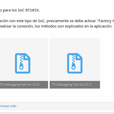
o para los SoC RT285X.
ación con este tipo de SoC, previamente se debe activar "Factory 
ealizar la conexión, los métodos son explicados en la aplicación.
TV Debugging Tool v4.1.0.7z
TV Debugging Tool v4.2.0.7z
346.1 KB · Visitas: 141
484.1 KB · Visitas: 230
rsonas más.