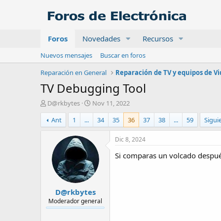
Foros
Novedades
Recursos
Nuevos mensajes
Buscar en foros
Reparación en General
Reparación de TV y equipos de V
TV Debugging Tool
A
F
D@rkbytes
Nov 11, 2022
u
e
Ant
1
...
34
35
36
37
38
...
59
Sigui
t
c
o
h
r
a
Dic 8, 2024
d
Si comparas un volcado después
e
i
n
i
D@rkbytes
c
i
Moderador general
o