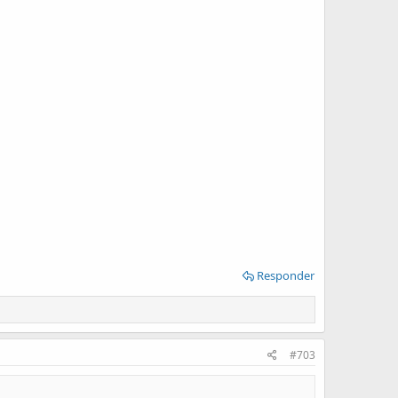
Responder
#703