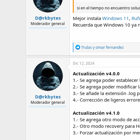
n
si en el tiempo no encuentro sol
s
:
D@rkbytes
Mejor instala
Windows 11
,
Ruf
Moderador general
Recuerda que Windows 10 ya no
R
Trulas
y
omar fernandez
e
a
c
Dic 12, 2024
t
i
Actualización v4.0.0
o
1.- Se agrega poder establece
n
2.- Se agrega poder modificar l
s
:
3.- Se añade la extensión .log 
D@rkbytes
4.- Corrección de ligeros error
Moderador general
Actualización v4.1.0
1.- Se agrega otro modo de acc
2.- Otro modo recovery para Hi
3.- Forzar actualización por m