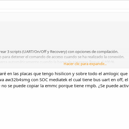
crear 3 scripts (UART/On/Off y Recovery) con opciones de compilación.
o para detener el comando de acceso cuando se ha realizado la conexión.
 cierra automáticamente cuando la barra de progreso llegue al 100 %.
Hacer clic para expandir...
ré en las placas que tengo hisilicon y sobre todo el amlogic qu
a aw32b4smg con SOC mediatek el cual tiene bus uart en off, el t
atos, ahora es más suave el flujo.
 no se puede copiar la emmc porque tiene rmpb. ¿Se puede activa
vío de comandos de usuario.
ener la recepción de datos.
mación en controles.