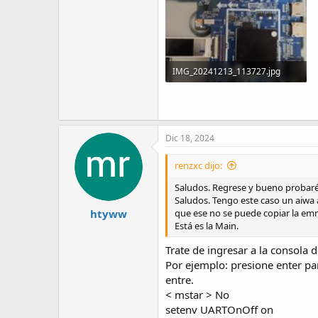
IMG_20241213_113727.jpg
235.2 KB · Visitas: 26
Dic 18, 2024
renzxc dijo:
Saludos. Regrese y bueno probaré 
Saludos. Tengo este caso un aiwa a
htyww
que ese no se puede copiar la emm
Está es la Main.
Trate de ingresar a la consola 
Por ejemplo: presione enter par
entre.
< mstar > No
setenv UARTOnOff on