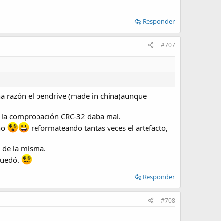
Responder
#707
na razón el pendrive (made in china)aunque
re la comprobación CRC-32 daba mal.
uno
reformateando tantas veces el artefacto,
 de la misma.
quedó.
Responder
#708