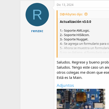
c
Dic 13, 2024
t
R
i
D@rkbytes dijo:
o
n
Actualización v3.0.0
s
:
renzxc
1.- Soporte AMLogic.
2.- Soporte HiSilicon.
3.- Soporte Nugget.
4.- Se agrega un formulario para 
5.- Ahora se muestra un formulari
Si no se detiene, el formulario se
Actualización v3.1.0
Saludos. Regrese y bueno proba
Saludos. Tengo este caso un aiw
1.- Mejora en la visualización de d
otros colegas me dicen que ese
2.- Corrección de un bug en el en
Está es la Main.
3.- Se agrega la posibilidad de det
4.- Se corrigen 2 errores de infor
Adjuntos