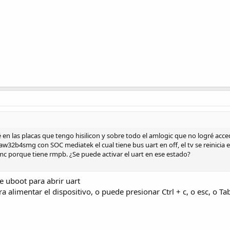
en las placas que tengo hisilicon y sobre todo el amlogic que no logré acc
w32b4smg con SOC mediatek el cual tiene bus uart en off, el tv se reinicia 
c porque tiene rmpb. ¿Se puede activar el uart en ese estado?
de uboot para abrir uart
a alimentar el dispositivo, o puede presionar Ctrl + c, o esc, o T