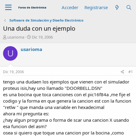
Acceder
Registrarse
Software de Simulación y Diseño Electrónico
Una duda con un ejemplo
A
F
usarioma
Dic 19, 2006
u
e
t
c
usarioma
U
o
h
r
a
d
e
Dic 19, 2006
#1
i
n
tengo una dudaen los ejemplos que vienen con el simulador
i
proteus isis,hay uno llamado "DOORBELL.DSN"
c
es una bocina que toca canciones con el pic16f84a ,me fije el
i
codigo y la forma en que genera la cancion est con la funcion
o
"retlw " que manda una variable en hexadecimal
ahora mi pregunta es:
¿hay algun programa o forma de scar una cancion X usando
esa funcion del asm?
osea si quiero que toque una cancion por la bocina ,como