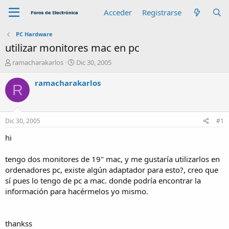
Acceder
Registrarse
PC Hardware
utilizar monitores mac en pc
A
F
ramacharakarlos
Dic 30, 2005
u
e
t
c
ramacharakarlos
R
o
h
r
a
d
e
Dic 30, 2005
#1
i
n
hi
i
c
tengo dos monitores de 19" mac, y me gustaría utilizarlos en
i
ordenadores pc, existe algún adaptador para esto?, creo que
o
sí pues lo tengo de pc a mac. donde podría encontrar la
información para hacérmelos yo mismo.
thankss