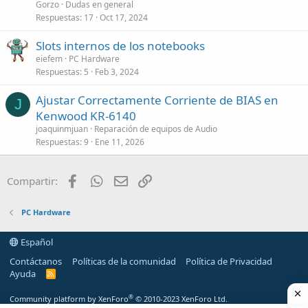
Gorzo
Dudas en general
Respuestas
17
Oct 17, 2024
Slots internos de los notebooks
eiefem
PC Hardware
Respuestas
5
Feb 3, 2024
Ajustar Correctamente Corriente de BIAS en
J
Kenwood KR-6140
joaquinmjuan
Reparación de equipos de Audio
Respuestas
9
Ene 11, 2026
Facebook
WhatsApp
Email
Enlace
Compartir:
PC Hardware
Español
Contáctanos
Políticas de la comunidad
Política de Privacidad
Ayuda
R
S
S
®
Community platform by XenForo
© 2010-2023 XenForo Ltd.