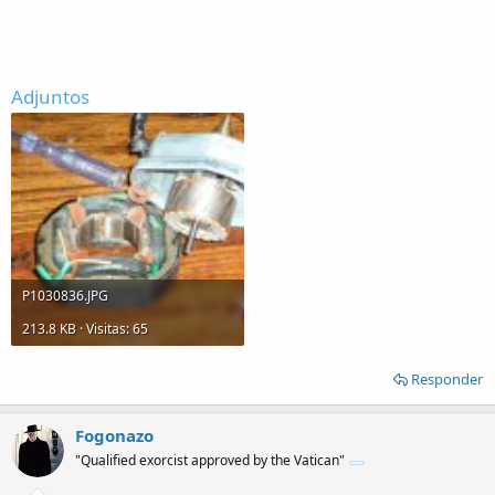
Adjuntos
P1030836.JPG
213.8 KB · Visitas: 65
Responder
Fogonazo
"Qualified exorcist approved by the Vatican"