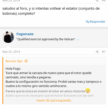
Nov 25, 2014
#6
saludos al foro, y si intentas voltear el estator (conjunto de
bobinas) completo?
Responder
Fogonazo
"Qualified exorcist approved by the Vatican"
Nov 25, 2014
#7
ferusso dijo:
Hola Fogo
Tuve que armar la carcaza de nuevo para que el rotor quede
centrado, sino tendía a pegarse.
Bueno la configuración no funciona. Probé varias mas y tampoco o
vuelve a lo mismo giro sentido antihorario.
Parece que la única es invertir el rotor en estos motores
Aclaro que no es necesario que el motor funcione con las rpm
originales ya que no va a tocar discos.
Hacer clic para expandir...
Con esto quiero decir que si alguno se le ocurren otras formas