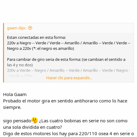
gaam dijo:
Estan conectadas en esta forma:
220v a Negro -- Verde / Verde -- Amarillo / Amarillo -- Verde / Verde --
Negro a 220v (*: el negro es amarillo)
Para cambiar de giro seria de esta forma: (se cambian el sentido a
las 4 y no dos)
220v a Verde -- Negro / Amarillo -- Verde / Amarillo -- Verde / Negro -
- Verde a 220v
Hacer clic para expandir...
Te adjunto una imagen que vale mil palabras.
Avisanos como te fue. Un saludo a todos.
Hola Gaam
Probado el motor gira en sentido antihorario como lo hace
siempre.
sigo pensado
¿Las cuatro bobinas en serie no son como
una sola dividida en cuatro?
Digo de estos motores los hay para 220/110 osea 4 en serie o