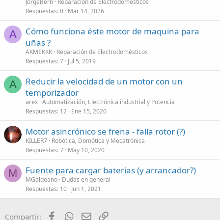
JorgeBern
Reparación de Electrodomésticos
Respuestas
0
Mar 14, 2026
Cómo funciona éste motor de maquina para
A
uñas ?
AKMEKKK
Reparación de Electrodomésticos
Respuestas
7
Jul 5, 2019
Reducir la velocidad de un motor con un
A
temporizador
arex
Automatización, Electrónica industrial y Potencia
Respuestas
12
Ene 15, 2020
Motor asincrónico se frena - falla rotor (?)
KILLER7
Robótica, Domótica y Mecatrónica
Respuestas
7
May 10, 2020
Fuente para cargar baterias (y arrancador?)
M
MGaldeano
Dudas en general
Respuestas
10
Jun 1, 2021
Facebook
WhatsApp
Email
Enlace
Compartir: