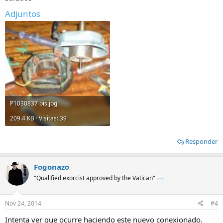
Adjuntos
P1030837 bis.jpg
209.4 KB · Visitas: 39
Responder
Fogonazo
"Qualified exorcist approved by the Vatican"
Nov 24, 2014
#4
Intenta ver que ocurre haciendo este nuevo conexionado.