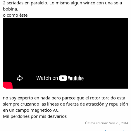
2 seriadas en paralelo. Lo mismo algun winco con una sola
bobina.
o como éste
no soy experto en nada pero parece que el rotor torcido esta
siempre cruzando las líneas de fuerza de atracción y repulsión
en un campo magnetico AC
Mil perdones por mis desvarios
Última edición:
Nov 25, 2014