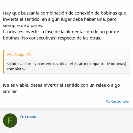
como poner en paralelo dos bobinas y usar un trafo 110v o
rectificar y dejar el rizo de 100hz y mandar + y - a distintas bobinas,
etc.
Hay que buscar la combinación de conexión de bobinas que
invierta el sentido, en algún lugar debe haber una, pero
Cualquier sugerencia es bienvenida.
siempre de a pares.
La idea es invertir la fase de la alimentación de un par de
Saludos
bobinas (No consecutivas) respecto de las otras.
AVILA dijo:
saludos al foro, y si intentas voltear el estator (conjunto de bobinas)
completo?
No
es viable, desea invertir el sentido con un relee o algo
similar.
Responder
ferusso
F