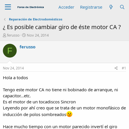
Acceder
Registrarse
Reparación de Electrodomésticos
¿ Es posible cambiar giro de éste motor CA ?
A
F
ferusso
Nov 24, 2014
u
e
t
c
ferusso
F
o
h
r
a
d
e
Nov 24, 2014
#1
i
n
Hola a todos
i
c
Tengo este motor CA no tiene ni bobinado de arranque, ni
i
capacitor...etc.
o
Es el motor de un tocadiscos Sincron
Leyendo por ahí creo que se trata de un motor monofásico de
inducción de polos sombreados
Hace mucho tiempo con un motor parecido invertí el giro