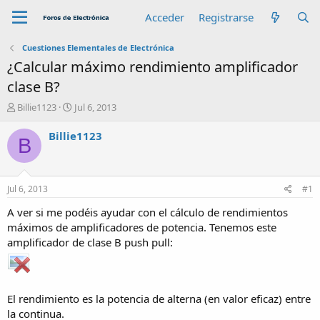
Acceder
Registrarse
Cuestiones Elementales de Electrónica
¿Calcular máximo rendimiento amplificador
clase B?
A
F
Billie1123
Jul 6, 2013
u
e
t
c
Billie1123
B
o
h
r
a
d
e
Jul 6, 2013
#1
i
n
A ver si me podéis ayudar con el cálculo de rendimientos
i
máximos de amplificadores de potencia. Tenemos este
c
amplificador de clase B push pull:
i
o
El rendimiento es la potencia de alterna (en valor eficaz) entre
la continua.