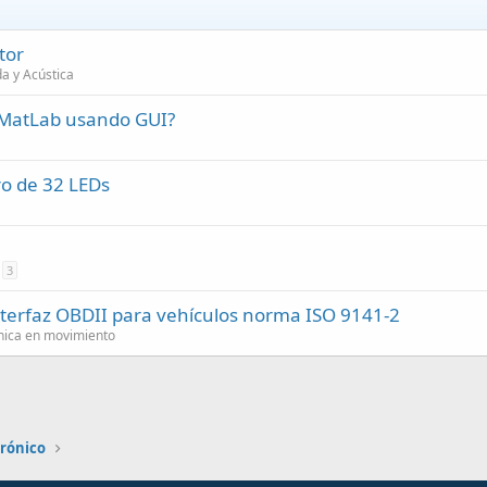
tor
da y Acústica
 MatLab usando GUI?
ro de 32 LEDs
3
nterfaz OBDII para vehículos norma ISO 9141-2
ónica en movimiento
trónico