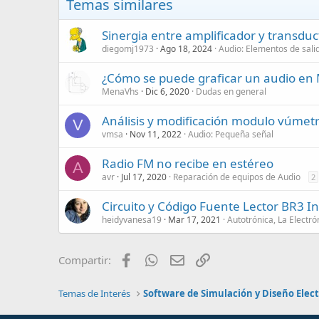
Temas similares
Sinergia entre amplificador y transduc
diegomj1973
Ago 18, 2024
Audio: Elementos de sali
¿Cómo se puede graficar un audio en
MenaVhs
Dic 6, 2020
Dudas en general
Análisis y modificación modulo vúmet
V
vmsa
Nov 11, 2022
Audio: Pequeña señal
Radio FM no recibe en estéreo
A
avr
Jul 17, 2020
Reparación de equipos de Audio
2
Circuito y Código Fuente Lector BR3 I
heidyvanesa19
Mar 17, 2021
Autotrónica, La Electr
Facebook
WhatsApp
Email
Enlace
Compartir:
Temas de Interés
Software de Simulación y Diseño Elec