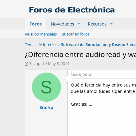
Foros
Novedades
Recursos
Nuevos mensajes
Buscar en foros
Temas de Interés
Software de Simulación y Diseño Elec
¿Diferencia entre audioread y 
A
F
Snchp
May 8, 2014
u
e
t
c
May 8, 2014
o
h
S
Qué diferencia hay entre sus ma
r
a
d
que las amplitudes sigan entre 
e
i
Gracias! ...
Snchp
n
i
c
i
o