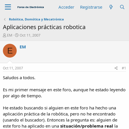
Acceder
Registrarse
Robótica, Domótica y Mecatrónica
Aplicaciones prácticas robotica
A
F
EM
Oct 11, 2007
u
e
t
c
EM
E
o
h
r
a
d
e
Oct 11, 2007
#1
i
n
Saludos a todos.
i
c
Es mi primer mensaje en este foro, aunque he estado leyendo
i
por algo de tiempo.
o
He estado buscando si alguien en este foro ha hecho una
aplicación práctica de la robótica, pero no he encontrado
(usando el buscador). Entonces la pregunta es: alguien de
este foro ha aplicado en una
situación/problema real
la