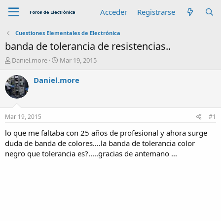
Acceder
Registrarse
Cuestiones Elementales de Electrónica
banda de tolerancia de resistencias..
A
F
Daniel.more
Mar 19, 2015
u
e
t
c
Daniel.more
o
h
r
a
d
e
Mar 19, 2015
#1
i
n
lo que me faltaba con 25 años de profesional y ahora surge
i
duda de banda de colores....la banda de tolerancia color
c
negro que tolerancia es?.....gracias de antemano ...
i
o