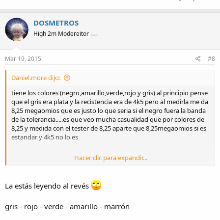
DOSMETROS
High 2m Modereitor
Mar 19, 2015
#8
Daniel.more dijo:
tiene los colores (negro,amarillo,verde,rojo y gris) al principio pense
que el gris era plata y la recistencia era de 4k5 pero al medirla me da
8,25 megaomios que es justo lo que seria si el negro fuera la banda
de la tolerancia.....es que veo mucha casualidad que por colores de
8,25 y medida con el tester de 8,25 aparte que 8,25megaomios si es
estandar y 4k5 no lo es
Hacer clic para expandir...
por eso pense en que el negro puede ser la tolerancia pienso que
puede ser 1% pero no estoy seguro.....
La estás leyendo al revés
gris - rojo - verde - amarillo - marrón