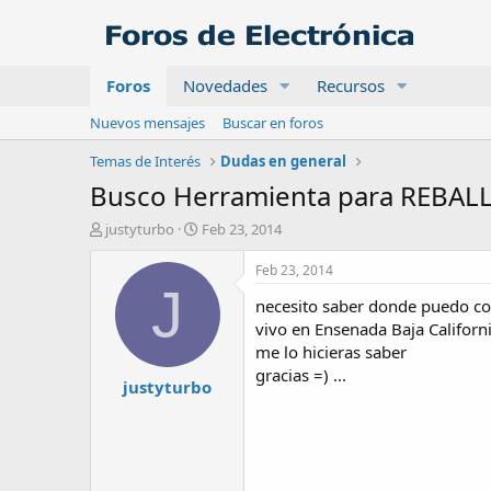
Foros
Novedades
Recursos
Nuevos mensajes
Buscar en foros
Temas de Interés
Dudas en general
Busco Herramienta para REBAL
A
F
justyturbo
Feb 23, 2014
u
e
t
c
Feb 23, 2014
o
h
J
necesito saber donde puedo con
r
a
d
vivo en Ensenada Baja Californi
e
me lo hicieras saber
i
gracias =) ...
justyturbo
n
i
c
i
o