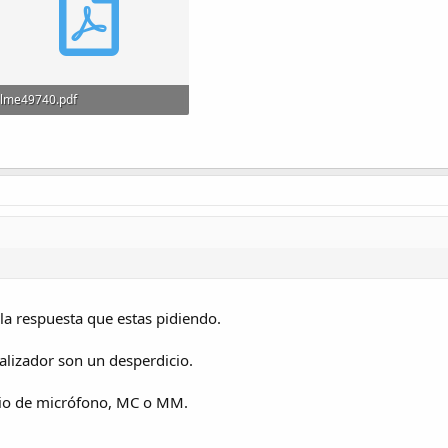
lme49740.pdf
1.1 MB · Visitas: 7
r la respuesta que estas pidiendo.
alizador son un desperdicio.
vio de micrófono, MC o MM.