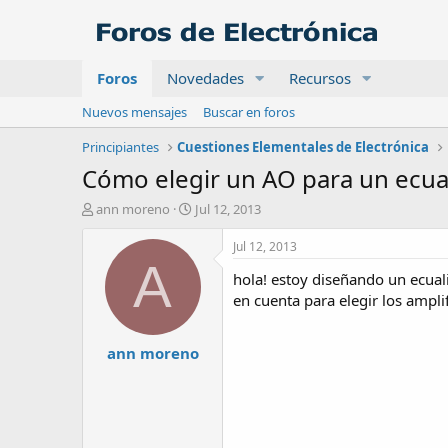
Foros
Novedades
Recursos
Nuevos mensajes
Buscar en foros
Principiantes
Cuestiones Elementales de Electrónica
Cómo elegir un AO para un ecual
A
F
ann moreno
Jul 12, 2013
u
e
t
c
Jul 12, 2013
o
h
A
hola! estoy diseñando un ecual
r
a
d
en cuenta para elegir los amplifi
e
i
ann moreno
n
i
c
i
o