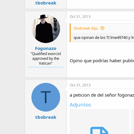
tbobreak
Oct 31, 2013
tbobreak dijo:
que opinan de los TI lme49740 y 
Fogonazo
"Qualified exorcist
approved by the
Opino que podrías haber publi
Vatican"
Oct 31, 2013
T
a peticion de del señor fogona
Adjuntos
tbobreak