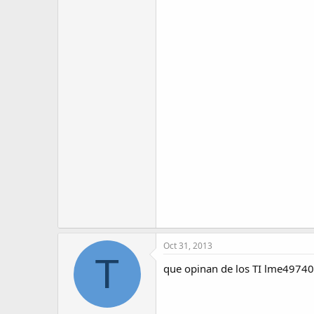
Oct 31, 2013
T
que opinan de los TI lme4974