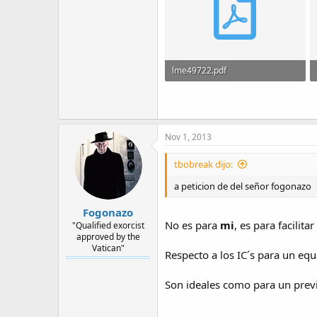
lme49722.pdf
190.2 KB · Visitas: 11
Nov 1, 2013
tbobreak dijo:
a peticion de del señor fogonazo
Fogonazo
No es para
mi
, es para facilita
"Qualified exorcist
approved by the
Vatican"
Respecto a los IC´s para un equ
Son ideales como para un pre