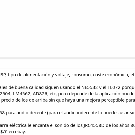
 GBP, tipo de alimentación y voltaje, consumo, coste económico, et
les de buena calidad siguen usando el NE5532 y el TL072 porq
2604, LM4562, AD826, etc, pero depende de la aplicación pueden
 precio de los de arriba sin que haya una mejora perceptible para
358 para audio decente (para el audio indecente lo puedes usar si
arra eléctrica le encanta el sonido de los JRC4558D de los años 80.
0$/€ en ebay.