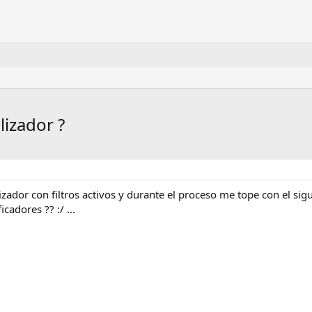
izador ?
izador con filtros activos y durante el proceso me tope con el si
cadores ?? :/ ...