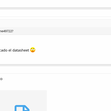
lme49722?
cado el datasheet
zo