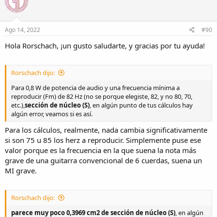
i
o
n
s
Ago 14, 2022
#90
:
Hola Rorschach, ¡un gusto saludarte, y gracias por tu ayuda!
Rorschach dijo:
Para 0,8 W de potencia de audio y una frecuencia mínima a
reproducir (Fm) de 82 Hz (no se porque elegiste, 82, y no 80, 70,
etc.),
sección de núcleo (S)
, en algún punto de tus cálculos hay
algún error, veamos si es así.
Para los cálculos, realmente, nada cambia significativamente
si son 75 u 85 los herz a reproducir. Simplemente puse ese
valor porque es la frecuencia en la que suena la nota más
grave de una guitarra convencional de 6 cuerdas, suena un
MI grave.
Rorschach dijo:
parece muy
poco 0,3969 cm2 de sección de núcleo (S)
, en algún