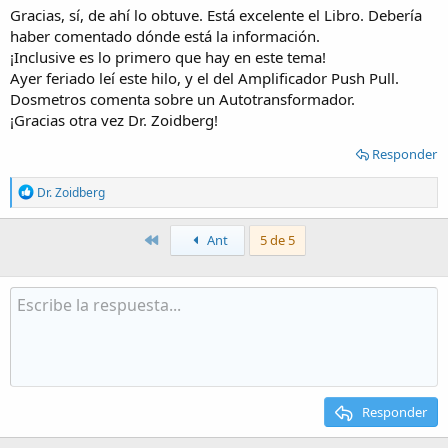
Gracias, sí, de ahí lo obtuve. Está excelente el Libro. Debería
haber comentado dónde está la información.
¡Inclusive es lo primero que hay en este tema!
Ayer feriado leí este hilo, y el del Amplificador Push Pull.
Dosmetros comenta sobre un Autotransformador.
¡Gracias otra vez Dr. Zoidberg!
Responder
R
Dr. Zoidberg
e
a
c
Primero
Ant
5 de 5
t
i
o
n
s
:
Responder