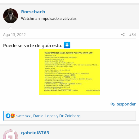
Rorschach
Watchman impulsado a válvulas
Ago 13, 2022
#84
Puede servirte de guía esto:
Responder
R
switchxxi
,
Daniel Lopes
y
Dr. Zoidberg
e
a
c
gabriel8763
t