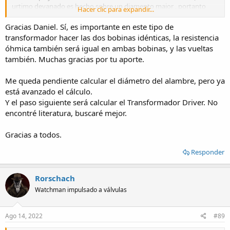
urtimo devanado es hecho sobre un diamento major , portanto
Hacer clic para expandir...
mas longitude aun de hilo de cubre enpleyado).
!Saludos desde Brasil!
Gracias Daniel. Sí, es importante en este tipo de
transformador hacer las dos bobinas idénticas, la resistencia
óhmica también será igual en ambas bobinas, y las vueltas
también. Muchas gracias por tu aporte.
Me queda pendiente calcular el diámetro del alambre, pero ya
está avanzado el cálculo.
Y el paso siguiente será calcular el Transformador Driver. No
encontré literatura, buscaré mejor.
Gracias a todos.
Responder
Rorschach
Watchman impulsado a válvulas
Ago 14, 2022
#89