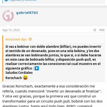
e
a
c
gabriel8763
t
i
o
n
s
Ago 13, 2022
#88
:
Rorschach dijo:
Si vas a bobinar con doble alambre (bifilar), no puedes invertir
el sentido de un devanado, pues es una sola bobina, y los dos
alambres se van bobinando juntos, lo que si, o si debe hacerse
en este caso de bobinado bifilar, y disposición push-pull, es
realizar correctamente las conexiones tal cual muestro en el
siguiente gráfico :
Saludos Cordiales
Rorschach
Gracias Rorschach, exactamente a esa consideración me
refería, cuando mencioné "invertir un devanado al finalizar".
Y otra vez gracias, porque la primera vez que construí un
transformador para un circuito push pull, bobiné con los dos
alambres juntos, hasta aquí todo bien, PERO: comencé