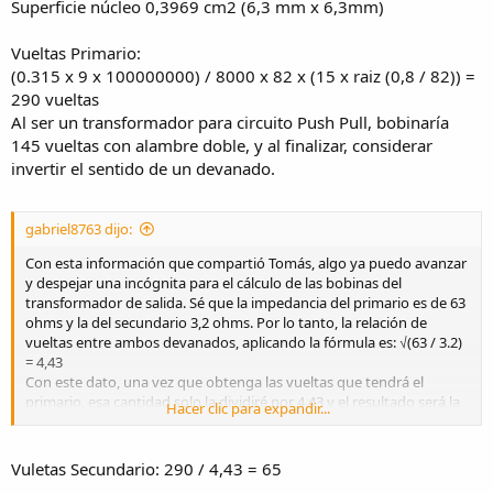
Superficie núcleo 0,3969 cm2 (6,3 mm x 6,3mm)
Vueltas Primario:
(0.315 x 9 x 100000000) / 8000 x 82 x (15 x raiz (0,8 / 82)) =
290 vueltas
Al ser un transformador para circuito Push Pull, bobinaría
145 vueltas con alambre doble, y al finalizar, considerar
invertir el sentido de un devanado.
gabriel8763 dijo:
Con esta información que compartió Tomás, algo ya puedo avanzar
y despejar una incógnita para el cálculo de las bobinas del
transformador de salida. Sé que la impedancia del primario es de 63
ohms y la del secundario 3,2 ohms. Por lo tanto, la relación de
vueltas entre ambos devanados, aplicando la fórmula es: √(63 / 3.2)
= 4,43
Con este dato, una vez que obtenga las vueltas que tendrá el
primario, esa cantidad solo la dividiré por 4,43 y el resultado será la
Hacer clic para expandir...
cantidad de vueltas que deberé bobinar en el secundario.
Vuletas Secundario: 290 / 4,43 = 65