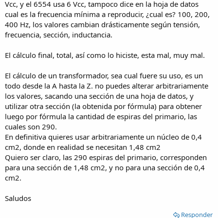
Coincido con tu pensamiento, pero, quisiera subrayar que, como
Vcc, y el 6554 usa 6 Vcc, tampoco dice en la hoja de datos
comenté días pasados, mi objetivo es replicar un transformador de
cual es la frecuencia mínima a reproducir, ¿cual es? 100, 200,
salida, según los datos que encontré en este hilo. En 2017 Piojo y
400 Hz, los valores cambian drásticamente según tensión,
Dosmetros compartieron datos muy interesantes de
frecuencia, sección, inductancia.
transformadores Driver y Salida para transistores, fabricados por
Wilkason.
El cálculo final, total, así como lo hiciste, esta mal, muy mal.
Dicho esto, por favor, te agradezco que me corrijas si en algo estoy
equivocado, quiero aprender, ¡garcias!
El cálculo de un transformador, sea cual fuere su uso, es un
todo desde la A hasta la Z. no puedes alterar arbitrariamente
0,3969 cm2 o redondeando 0,4 cm2 es la superficie del núcleo de un
los valores, sacando una sección de una hoja de datos, y
transformador con laminación 63, considerando que el carrete es
utilizar otra sección (la obtenida por fórmula) para obtener
cuadrado, la rama central y el apilado miden 6,3 mm cada uno. Por
lo tanto, la superficie es el producto entre ambos.
luego por fórmula la cantidad de espiras del primario, las
cuales son 290.
¿Por qué opté por esa laminación, por qué ese carrete, etc.? Solo
En definitiva quieres usar arbitrariamente un núcleo de 0,4
para este asunto, a efectos prácticos edité una de las fotos que
cm2, donde en realidad se necesitan 1,48 cm2
brindó Piojo, donde se observan en el primer renglón los datos del
Quiero ser claro, las 290 espiras del primario, corresponden
transformador que deseo replicar, el número 6554:
para una sección de 1,48 cm2, y no para una sección de 0,4
Ver el archivo adjunto 286560
Si no estoy equivocado, entiendo que, fue construido para que
cm2.
funcione con dos transistores OC74 entregando una potencia de
800 miliwatts. Por las medidas de la base, 28 mm x 22 mm, deduzco
Saludos
que las chapas corresponden a la laminación 63, ya que la "E" mide
26 mm de largo, y si le sumamos el suncho, tenemos los 28 mm. El
Responder