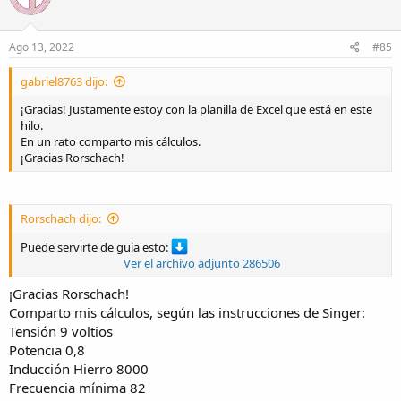
i
o
n
s
Ago 13, 2022
#85
:
gabriel8763 dijo:
¡Gracias! Justamente estoy con la planilla de Excel que está en este
hilo.
En un rato comparto mis cálculos.
¡Gracias Rorschach!
Rorschach dijo:
Puede servirte de guía esto:
Ver el archivo adjunto 286506
¡Gracias Rorschach!
Comparto mis cálculos, según las instrucciones de Singer:
Tensión 9 voltios
Potencia 0,8
Inducción Hierro 8000
Frecuencia mínima 82