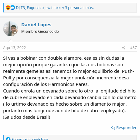
R
DJ T3
,
Fogonazo
,
switchxxi
y 3 personas más.
e
a
c
Daniel Lopes
t
Miembro Geconocido
i
o
n
s
Ago 13, 2022
#87
:
Si vas a bobinar con double alambre, esa es sin dudas la
mejor opción porque garantiza que las dos bobinas son
realmente gemelas asi tenemos lo mejor equilibrio del Push-
Pull y por consequenzia la mejor anulación inenrente desa
configuración de los Harmonicos Pares.
Cuando enrola un devanado sobre lo otro la lonjitude del hilo
de cubre enpleyado en cada devanado canbia con lo diametro
( lo urtimo devanado es hecho sobre un diamento major ,
portanto mas longitude aun de hilo de cubre enpleyado).
!Saludos desde Brasil!
Responder
R
Fogonazo
y
switchxxi