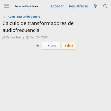
Acceder
Registrarse
Audio: Discusión General
Calculo de transformadores de
audiofrecuencia
A
F
Dr. Zoidberg
Sep 25, 2010
u
e
Primero
Ant
5 de 5
t
c
o
h
r
a
d
e
i
n
i
c
i
o