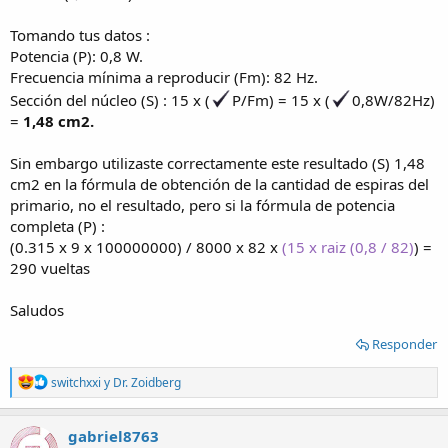
Tomando tus datos :
Potencia (P): 0,8 W.
Frecuencia mínima a reproducir (Fm): 82 Hz.
Sección del núcleo (S) : 15 x (
P/Fm) = 15 x (
0,8W/82Hz)
=
1,48 cm2.
Sin embargo utilizaste correctamente este resultado (S) 1,48
cm2 en la fórmula de obtención de la cantidad de espiras del
primario, no el resultado, pero si la fórmula de potencia
completa (P) :
(0.315 x 9 x 100000000) / 8000 x 82 x
(15 x raiz (0,8 / 82)
) =
290 vueltas
Saludos
Responder
R
switchxxi
y
Dr. Zoidberg
e
a
c
gabriel8763
t