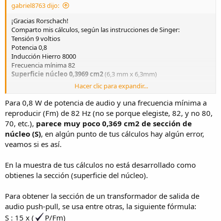
gabriel8763 dijo:
¡Gracias Rorschach!
Comparto mis cálculos, según las instrucciones de Singer:
Tensión 9 voltios
Potencia 0,8
Inducción Hierro 8000
Frecuencia mínima 82
Superficie núcleo 0,3969 cm2
(6,3 mm x 6,3mm)
Hacer clic para expandir...
Vueltas Primario:
(0.315 x 9 x 100000000) / 8000 x 82 x (15 x raiz (0,8 / 82)) = 290 vueltas
Para 0,8 W de potencia de audio y una frecuencia mínima a
Al ser un transformador para circuito Push Pull, bobinaría 145
reproducir (Fm) de 82 Hz (no se porque elegiste, 82, y no 80,
vueltas con alambre doble, y al finalizar, considerar invertir el
70, etc.),
parece muy
poco 0,369 cm2 de sección de
sentido de un devanado.
núcleo (S)
, en algún punto de tus cálculos hay algún error,
veamos si es así.
Vuletas Secundario: 290 / 4,43 = 65
En la muestra de tus cálculos no está desarrollado como
obtienes la sección (superficie del núcleo).
Vamos acercándonos... ¡Gracias a todos!
Para obtener la sección de un transformador de salida de
Sigo estudiando...
audio push-pull, se usa entre otras, la siguiente fórmula:
S : 15 x (
P/Fm)