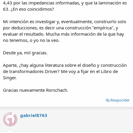
4,43 por las impedancias informadas, y que la laminación es
En definitiva quieres usar arbitrariamente un núcleo de 0,4 cm2,
63. ¿En eso coincidimos?
donde en realidad se necesitan 1,48 cm2
Quiero ser claro, las 290 espiras del primario, corresponden para
una sección de 1,48 cm2, y no para una sección de 0,4 cm2.
Mi intención es investigar y, eventualmente, construirlo solo
por deducciones, es decir una construcción "empírica", y
Saludos
evaluar el resultado. Mucha más información de la que hay
no tenemos, o yo no la veo.
Desde ya, mil gracias.
Aparte, ¿hay alguna literatura sobre el diseño y construcción
de transformadores Driver? Me voy a fijar en el Libro de
Singer.
Gracias nuevamente Rorschach.
Responder
gabriel8763