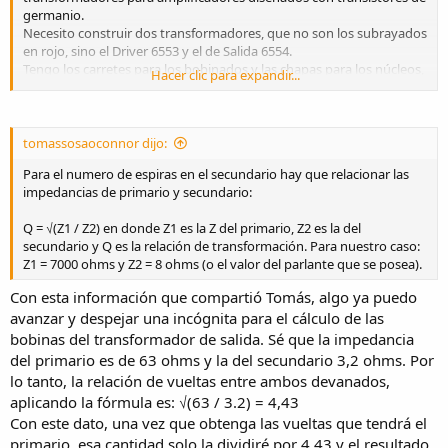
germanio.
Necesito construir dos transformadores, que no son los subrayados
en rojo, sino el Driver 6553 y el de Salida 6554.
Tengo los carretes para los bobinados y las chapas para los núcleos,
Hacer clic para expandir...
de la medida que se indica.
Lo que necesito saber es, qué diámetro de alambre utilizar, y
cuántas vueltas bobinar en cada caso.
¿Alguna sugerencia, orientación?
tomassosaoconnor dijo:
Muchas gracias, desde ya.
Para el numero de espiras en el secundario hay que relacionar las
impedancias de primario y secundario:
Q = √(Z1 / Z2) en donde Z1 es la Z del primario, Z2 es la del
secundario y Q es la relación de transformación. Para nuestro caso:
Z1 = 7000 ohms y Z2 = 8 ohms (o el valor del parlante que se posea).
Con esta información que compartió Tomás, algo ya puedo
avanzar y despejar una incógnita para el cálculo de las
bobinas del transformador de salida. Sé que la impedancia
del primario es de 63 ohms y la del secundario 3,2 ohms. Por
lo tanto, la relación de vueltas entre ambos devanados,
aplicando la fórmula es: √(63 / 3.2) = 4,43
Con este dato, una vez que obtenga las vueltas que tendrá el
primario, esa cantidad solo la dividiré por 4,43 y el resultado