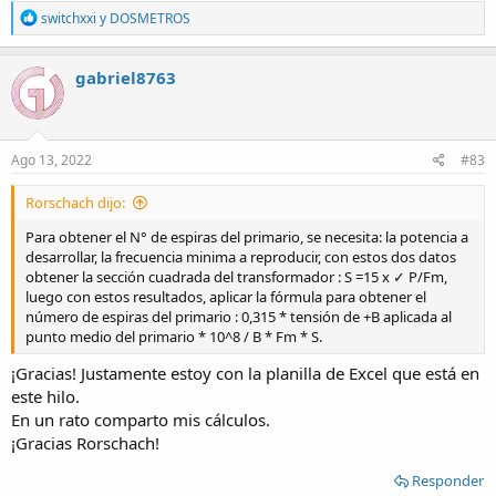
R
switchxxi
y
DOSMETROS
e
a
c
gabriel8763
t
i
o
n
s
Ago 13, 2022
#83
:
Rorschach dijo:
Para obtener el N° de espiras del primario, se necesita: la potencia a
desarrollar, la frecuencia minima a reproducir, con estos dos datos
obtener la sección cuadrada del transformador : S =15 x ✓ P/Fm,
luego con estos resultados, aplicar la fórmula para obtener el
número de espiras del primario : 0,315 * tensión de +B aplicada al
punto medio del primario * 10^8 / B * Fm * S.
¡Gracias! Justamente estoy con la planilla de Excel que está en
este hilo.
En un rato comparto mis cálculos.
¡Gracias Rorschach!
Responder